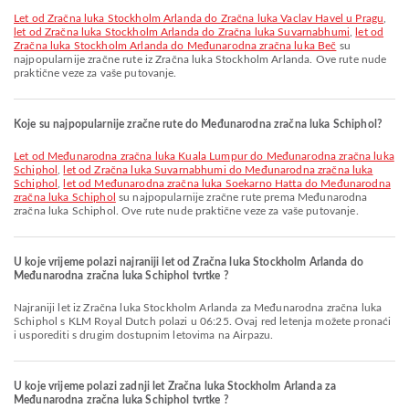
let od Zračna luka Stockholm Arlanda do Zračna luka Vaclav Havel u Pragu
,
let od Zračna luka Stockholm Arlanda do Zračna luka Suvarnabhumi
,
let od
Zračna luka Stockholm Arlanda do Međunarodna zračna luka Beč
su
najpopularnije zračne rute iz Zračna luka Stockholm Arlanda. Ove rute nude
praktične veze za vaše putovanje.
Koje su najpopularnije zračne rute do Međunarodna zračna luka Schiphol?
let od Međunarodna zračna luka Kuala Lumpur do Međunarodna zračna luka
Schiphol
,
let od Zračna luka Suvarnabhumi do Međunarodna zračna luka
Schiphol
,
let od Međunarodna zračna luka Soekarno Hatta do Međunarodna
zračna luka Schiphol
su najpopularnije zračne rute prema Međunarodna
zračna luka Schiphol. Ove rute nude praktične veze za vaše putovanje.
U koje vrijeme polazi najraniji let od Zračna luka Stockholm Arlanda do
Međunarodna zračna luka Schiphol tvrtke ?
Najraniji let iz Zračna luka Stockholm Arlanda za Međunarodna zračna luka
Schiphol s KLM Royal Dutch polazi u 06:25. Ovaj red letenja možete pronaći
i usporediti s drugim dostupnim letovima na Airpazu.
U koje vrijeme polazi zadnji let Zračna luka Stockholm Arlanda za
Međunarodna zračna luka Schiphol tvrtke ?