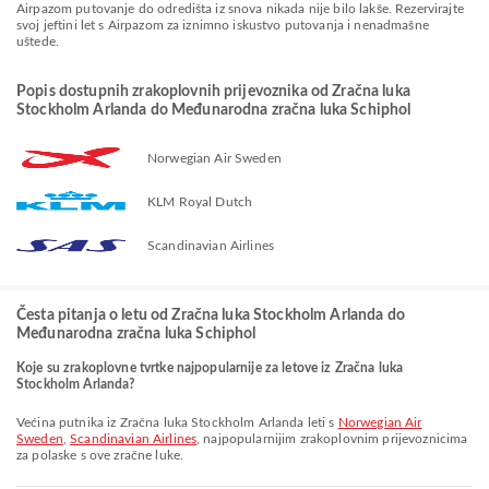
Airpazom putovanje do odredišta iz snova nikada nije bilo lakše. Rezervirajte
svoj jeftini let s Airpazom za iznimno iskustvo putovanja i nenadmašne
uštede.
Popis dostupnih zrakoplovnih prijevoznika od Zračna luka
Stockholm Arlanda do Međunarodna zračna luka Schiphol
Norwegian Air Sweden
KLM Royal Dutch
Scandinavian Airlines
Česta pitanja o letu od Zračna luka Stockholm Arlanda do
Međunarodna zračna luka Schiphol
Koje su zrakoplovne tvrtke najpopularnije za letove iz Zračna luka
Stockholm Arlanda?
Većina putnika iz Zračna luka Stockholm Arlanda leti s
Norwegian Air
Sweden
,
Scandinavian Airlines
, najpopularnijim zrakoplovnim prijevoznicima
za polaske s ove zračne luke.