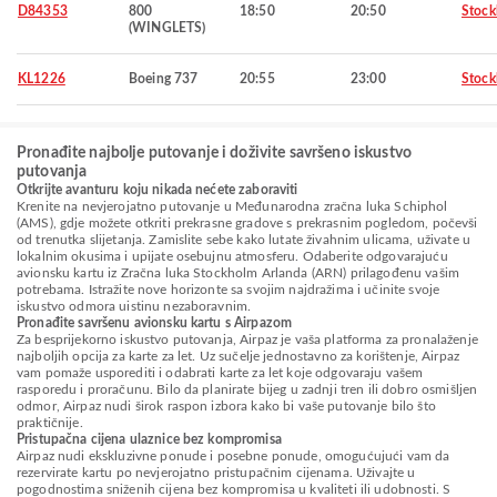
D84353
800
18:50
20:50
Stoc
(WINGLETS)
KL1226
Boeing 737
20:55
23:00
Stoc
Pronađite najbolje putovanje i doživite savršeno iskustvo
putovanja
Otkrijte avanturu koju nikada nećete zaboraviti
Krenite na nevjerojatno putovanje u Međunarodna zračna luka Schiphol
(AMS), gdje možete otkriti prekrasne gradove s prekrasnim pogledom, počevši
od trenutka slijetanja. Zamislite sebe kako lutate živahnim ulicama, uživate u
lokalnim okusima i upijate osebujnu atmosferu. Odaberite odgovarajuću
avionsku kartu iz Zračna luka Stockholm Arlanda (ARN) prilagođenu vašim
potrebama. Istražite nove horizonte sa svojim najdražima i učinite svoje
iskustvo odmora uistinu nezaboravnim.
Pronađite savršenu avionsku kartu s Airpazom
Za besprijekorno iskustvo putovanja, Airpaz je vaša platforma za pronalaženje
najboljih opcija za karte za let. Uz sučelje jednostavno za korištenje, Airpaz
vam pomaže usporediti i odabrati karte za let koje odgovaraju vašem
rasporedu i proračunu. Bilo da planirate bijeg u zadnji tren ili dobro osmišljen
odmor, Airpaz nudi širok raspon izbora kako bi vaše putovanje bilo što
praktičnije.
Pristupačna cijena ulaznice bez kompromisa
Airpaz nudi ekskluzivne ponude i posebne ponude, omogućujući vam da
rezervirate kartu po nevjerojatno pristupačnim cijenama. Uživajte u
pogodnostima sniženih cijena bez kompromisa u kvaliteti ili udobnosti. S