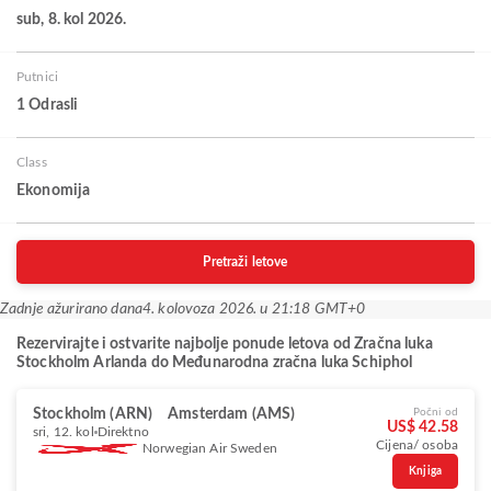
sub, 8. kol 2026.
Putnici
1 Odrasli
Class
Ekonomija
Pretraži letove
Zadnje ažurirano dana
4. kolovoza 2026. u 21:18 GMT+0
Rezervirajte i ostvarite najbolje ponude letova od Zračna luka
Stockholm Arlanda do Međunarodna zračna luka Schiphol
Stockholm (ARN)
Amsterdam (AMS)
Počni od
US$ 42.58
sri, 12. kol
Direktno
Cijena/ osoba
Norwegian Air Sweden
Knjiga