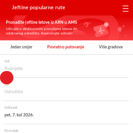
Jeftine popularne rute
Pronađite jeftine letove iz ARN u AMS
Uživajte u ekskluzivnim ponudama letova do
odabranog odredišta. Rezervirajte odmah!
Jedan smjer
Povratno putovanje
Više gradova
Od
Podrijetlo
Do
Odredište
Odlazak
pet, 7. kol 2026.
Povratak