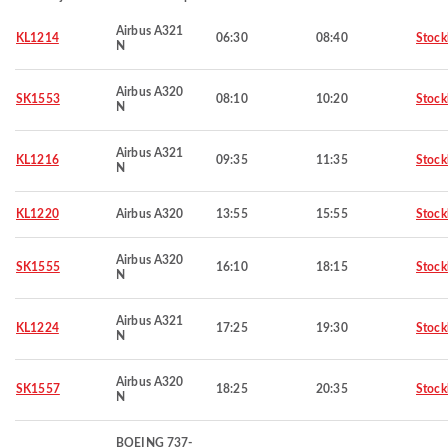
Airbus A321
KL1214
06:30
08:40
Stoc
N
Airbus A320
SK1553
08:10
10:20
Stoc
N
Airbus A321
KL1216
09:35
11:35
Stoc
N
KL1220
Airbus A320
13:55
15:55
Stoc
Airbus A320
SK1555
16:10
18:15
Stoc
N
Airbus A321
KL1224
17:25
19:30
Stoc
N
Airbus A320
SK1557
18:25
20:35
Stoc
N
BOEING 737-