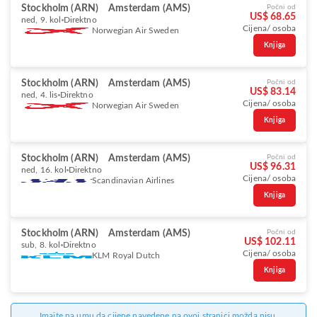
Stockholm (ARN)
Amsterdam (AMS)
Počni od
US$ 68.65
ned, 9. kol
Direktno
Cijena/ osoba
Norwegian Air Sweden
Knjiga
Stockholm (ARN)
Amsterdam (AMS)
Počni od
US$ 83.14
ned, 4. lis
Direktno
Cijena/ osoba
Norwegian Air Sweden
Knjiga
Stockholm (ARN)
Amsterdam (AMS)
Počni od
US$ 96.31
ned, 16. kol
Direktno
Cijena/ osoba
Scandinavian Airlines
Knjiga
Stockholm (ARN)
Amsterdam (AMS)
Počni od
US$ 102.11
sub, 8. kol
Direktno
Cijena/ osoba
KLM Royal Dutch
Knjiga
Imajte na umu da cijene navedene na ovoj stranici možda nisu