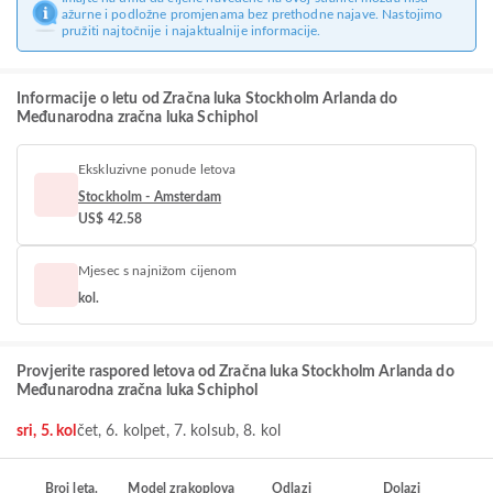
ažurne i podložne promjenama bez prethodne najave. Nastojimo
pružiti najtočnije i najaktualnije informacije.
Informacije o letu od Zračna luka Stockholm Arlanda do
Međunarodna zračna luka Schiphol
Ekskluzivne ponude letova
Stockholm - Amsterdam
US$ 42.58
Mjesec s najnižom cijenom
kol.
Provjerite raspored letova od Zračna luka Stockholm Arlanda do
Međunarodna zračna luka Schiphol
sri, 5. kol
čet, 6. kol
pet, 7. kol
sub, 8. kol
Broj leta.
Model zrakoplova
Odlazi
Dolazi