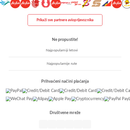
Prikaži sve partnere avioprijevoznika
Ne propustite!
Najpopularniji letovi
Najpopularnije rute
Prihvaćeni načini plaćanja
Društvene mreže