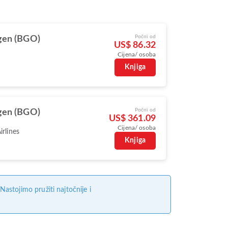
Počni od
gen (BGO)
US$ 86.32
Cijena/ osoba
Knjiga
Počni od
gen (BGO)
US$ 361.09
Cijena/ osoba
irlines
Knjiga
stojimo pružiti najtočnije i