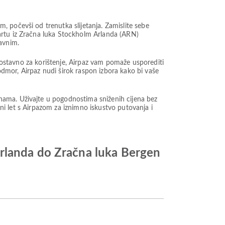
 počevši od trenutka slijetanja. Zamislite sebe
artu iz Zračna luka Stockholm Arlanda (ARN)
avnim.
dnostavno za korištenje, Airpaz vam pomaže usporediti
 odmor, Airpaz nudi širok raspon izbora kako bi vaše
nama. Uživajte u pogodnostima sniženih cijena bez
ini let s Airpazom za iznimno iskustvo putovanja i
Arlanda do Zračna luka Bergen