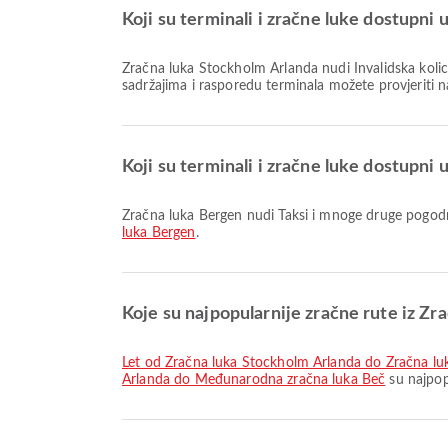
Koji su terminali i zračne luke dostupni
Zračna luka Stockholm Arlanda nudi Invalidska kolica, Duty Free Shop, Dječja soba i mnoge druge sadržaje koji poboljšavaju vaše putničko iskustvo. Detaljne informacije o
sadržajima i rasporedu terminala možete provjeriti 
Koji su terminali i zračne luke dostupni
Zračna luka Bergen nudi Taksi i mnoge druge pogodn
luka Bergen
.
Koje su najpopularnije zračne rute iz Z
let od Zračna luka Stockholm Arlanda do Zračna lu
Arlanda do Međunarodna zračna luka Beč
su najpop