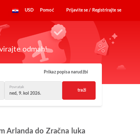
USD
Pomoć
Prijavite se / Registrirajte se
virajte odmah!
Prikaz popisa narudžbi
Povratak
traži
ned, 9. kol 2026.
lm Arlanda do Zračna luka