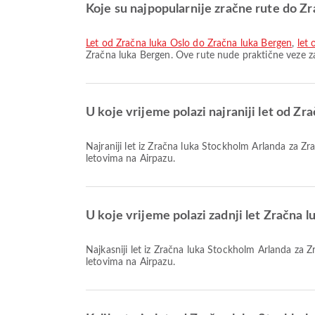
Koje su najpopularnije zračne rute do Z
let od Zračna luka Oslo do Zračna luka Bergen
,
let
Zračna luka Bergen. Ove rute nude praktične veze z
U koje vrijeme polazi najraniji let od Z
Najraniji let iz Zračna luka Stockholm Arlanda za Zračna luka Bergen s Scandinavian Airlines polazi u 07:35. Ovaj red letenja možete pronaći i usporediti s drugim dostupnim
letovima na Airpazu.
U koje vrijeme polazi zadnji let Zračna 
Najkasniji let iz Zračna luka Stockholm Arlanda za Zračna luka Bergen s Norwegian Air Shuttle polazi u 22:20. Ovaj red letenja možete pronaći i usporediti s drugim dostupnim
letovima na Airpazu.