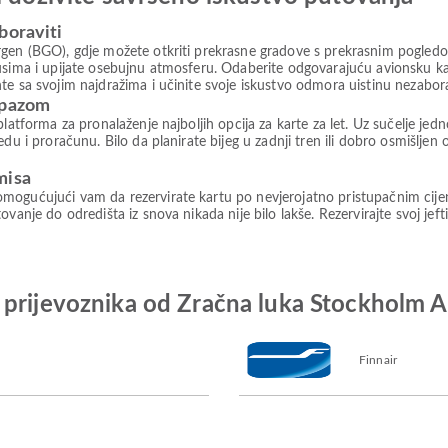
boraviti
gen (BGO), gdje možete otkriti prekrasne gradove s prekrasnim pogledom,
kusima i upijate osebujnu atmosferu. Odaberite odgovarajuću avionsku k
te sa svojim najdražima i učinite svoje iskustvo odmora uistinu nezabor
rpazom
platforma za pronalaženje najboljih opcija za karte za let. Uz sučelje je
du i proračunu. Bilo da planirate bijeg u zadnji tren ili dobro osmišljen
misa
mogućujući vam da rezervirate kartu po nevjerojatno pristupačnim cije
vanje do odredišta iz snova nikada nije bilo lakše. Rezervirajte svoj jeft
 prijevoznika od Zračna luka Stockholm 
Finnair