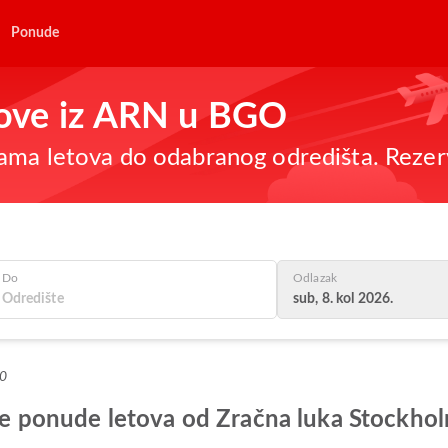
Ponude
etove iz ARN u BGO
ama letova do odabranog odredišta. Rezer
Do
Odlazak
sub, 8. kol 2026.
+0
olje ponude letova od Zračna luka Stockho