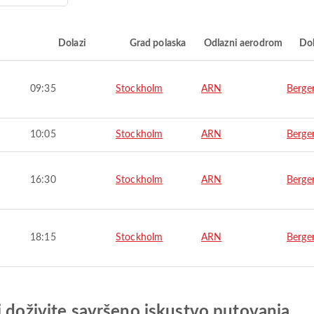
i
Dolazi
Grad polaska
Odlazni aerodrom
Do
09:35
Stockholm
ARN
Berge
10:05
Stockholm
ARN
Berge
16:30
Stockholm
ARN
Berge
18:15
Stockholm
ARN
Berge
i doživite savršeno iskustvo putovanja