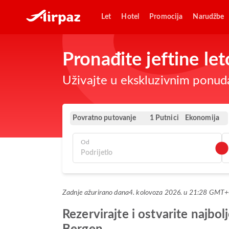
Let
Hotel
Promocija
Narudžbe
Pronađite jeftine l
Uživajte u ekskluzivnim ponud
Povratno putovanje
Ekonomija
1 Putnici
Od
Zadnje ažurirano dana
4. kolovoza 2026. u 21:28 GMT
Rezervirajte i ostvarite najb