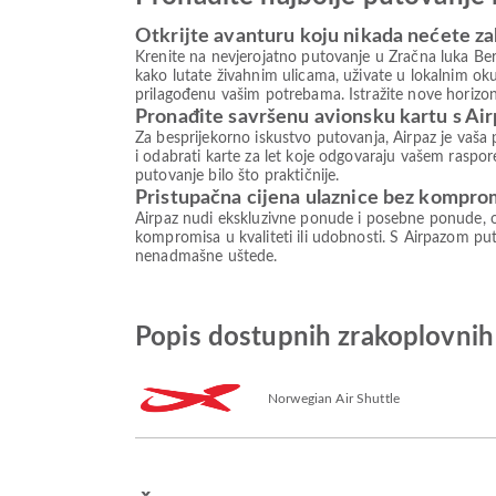
Otkrijte avanturu koju nikada nećete za
Krenite na nevjerojatno putovanje u Zračna luka Ber
kako lutate živahnim ulicama, uživate u lokalnim o
prilagođenu vašim potrebama. Istražite nove horizon
Pronađite savršenu avionsku kartu s Ai
Za besprijekorno iskustvo putovanja, Airpaz je vaša 
i odabrati karte za let koje odgovaraju vašem raspore
putovanje bilo što praktičnije.
Pristupačna cijena ulaznice bez kompro
Airpaz nudi ekskluzivne ponude i posebne ponude, o
kompromisa u kvaliteti ili udobnosti. S Airpazom puto
nenadmašne uštede.
Popis dostupnih zrakoplovnih
Norwegian Air Shuttle