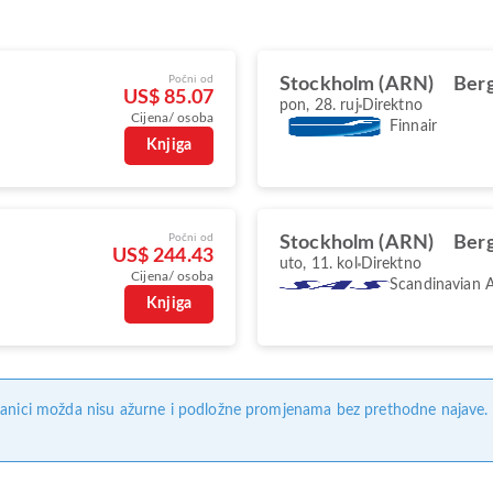
Počni od
Stockholm (ARN)
Ber
US$ 85.07
pon, 28. ruj
Direktno
Cijena/ osoba
Finnair
Knjiga
Počni od
Stockholm (ARN)
Ber
US$ 244.43
uto, 11. kol
Direktno
Cijena/ osoba
Scandinavian A
Knjiga
anici možda nisu ažurne i podložne promjenama bez prethodne najave. Na