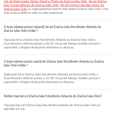
let od Zračna luka Vaclav Havel u Pragu do Zračna luka Oslo
,
let od Zračna
luka Suvarnabhumi do Zračna luka Oslo
,
let od Zračna luka Barcelona do
Zračna luka Oslo
su najpopularnije zračne rute prema Zračna luka Oslo. Ove
rute nude praktične veze za vaše putovanje.
U koje vrijeme polazi najraniji let od Zračna luka Stockholm Arlanda do
Zračna luka Oslo tvrtke ?
Najraniji let iz Zračna luka Stockholm Arlanda za Zračna luka Oslo s
Scandinavian Airlines polazi u 06:25. Ovaj red letenja možete pronaći i
usporediti s drugim dostupnim letovima na Airpazu.
U koje vrijeme polazi zadnji let Zračna luka Stockholm Arlanda za Zračna
luka Oslo tvrtke ?
Najkasniji let iz Zračna luka Stockholm Arlanda za Zračna luka Oslo s
Scandinavian Airlines polazi u 22:30. Ovaj red letenja možete pronaći i
usporediti s drugim dostupnim letovima na Airpazu.
Koliko traje let od Zračna luka Stockholm Arlanda do Zračna luka Oslo?
Trajanje leta od Zračna luka Stockholm Arlanda do Zračna luka Oslo je
otprilike 1h 1m.