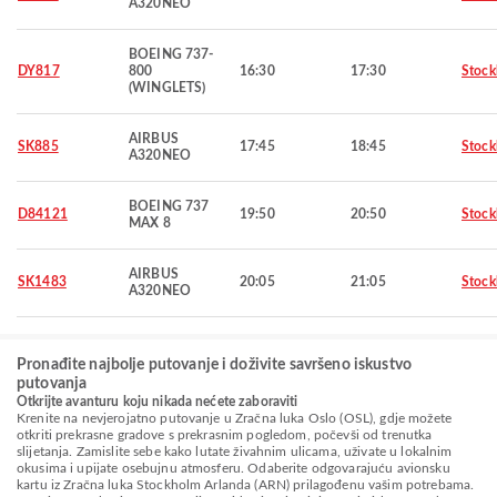
A320NEO
BOEING 737-
DY817
800
16:30
17:30
Stoc
(WINGLETS)
AIRBUS
SK885
17:45
18:45
Stoc
A320NEO
BOEING 737
D84121
19:50
20:50
Stoc
MAX 8
AIRBUS
SK1483
20:05
21:05
Stoc
A320NEO
Pronađite najbolje putovanje i doživite savršeno iskustvo
putovanja
Otkrijte avanturu koju nikada nećete zaboraviti
Krenite na nevjerojatno putovanje u Zračna luka Oslo (OSL), gdje možete
otkriti prekrasne gradove s prekrasnim pogledom, počevši od trenutka
slijetanja. Zamislite sebe kako lutate živahnim ulicama, uživate u lokalnim
okusima i upijate osebujnu atmosferu. Odaberite odgovarajuću avionsku
kartu iz Zračna luka Stockholm Arlanda (ARN) prilagođenu vašim potrebama.