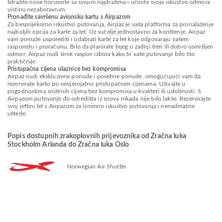
Istražite nove horizonte sa svojim najdražima i učinite svoje iskustvo odmora
uistinu nezaboravnim.
Pronađite savršenu avionsku kartu s Airpazom
Za besprijekorno iskustvo putovanja, Airpaz je vaša platforma za pronalaženje
najboljih opcija za karte za let. Uz sučelje jednostavno za korištenje, Airpaz
vam pomaže usporediti i odabrati karte za let koje odgovaraju vašem
rasporedu i proračunu. Bilo da planirate bijeg u zadnji tren ili dobro osmišljen
odmor, Airpaz nudi širok raspon izbora kako bi vaše putovanje bilo što
praktičnije.
Pristupačna cijena ulaznice bez kompromisa
Airpaz nudi ekskluzivne ponude i posebne ponude, omogućujući vam da
rezervirate kartu po nevjerojatno pristupačnim cijenama. Uživajte u
pogodnostima sniženih cijena bez kompromisa u kvaliteti ili udobnosti. S
Airpazom putovanje do odredišta iz snova nikada nije bilo lakše. Rezervirajte
svoj jeftini let s Airpazom za iznimno iskustvo putovanja i nenadmašne
uštede.
Popis dostupnih zrakoplovnih prijevoznika od Zračna luka
Stockholm Arlanda do Zračna luka Oslo
Norwegian Air Shuttle