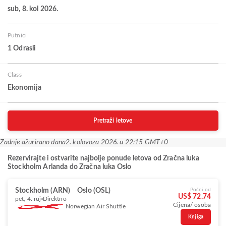
sub, 8. kol 2026.
Putnici
1 Odrasli
Class
Ekonomija
Pretraži letove
Zadnje ažurirano dana
2. kolovoza 2026. u 22:15 GMT+0
Rezervirajte i ostvarite najbolje ponude letova od Zračna luka
Stockholm Arlanda do Zračna luka Oslo
Stockholm (ARN)
Oslo (OSL)
Počni od
US$ 72.74
pet, 4. ruj
Direktno
Cijena/ osoba
Norwegian Air Shuttle
Knjiga