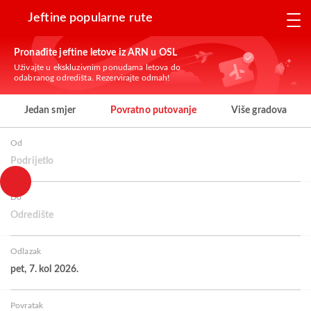
Jeftine popularne rute
Pronađite jeftine letove iz ARN u OSL
Uživajte u ekskluzivnim ponudama letova do
odabranog odredišta. Rezervirajte odmah!
Jedan smjer
Povratno putovanje
Više gradova
Od
Podrijetlo
Do
Odredište
Odlazak
pet, 7. kol 2026.
Povratak