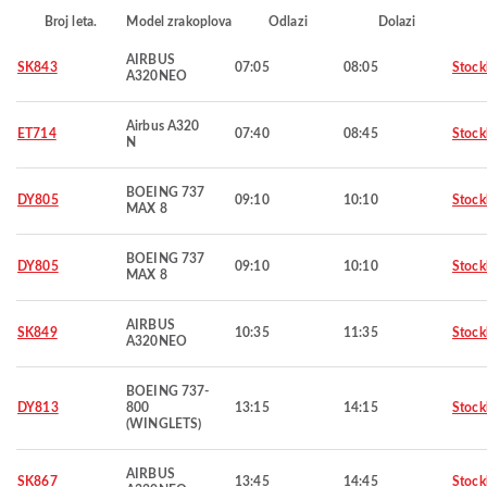
Broj leta.
Model zrakoplova
Odlazi
Dolazi
AIRBUS
SK843
07:05
08:05
Stoc
A320NEO
Airbus A320
ET714
07:40
08:45
Stoc
N
BOEING 737
DY805
09:10
10:10
Stoc
MAX 8
BOEING 737
DY805
09:10
10:10
Stoc
MAX 8
AIRBUS
SK849
10:35
11:35
Stoc
A320NEO
BOEING 737-
DY813
800
13:15
14:15
Stoc
(WINGLETS)
AIRBUS
SK867
13:45
14:45
Stoc