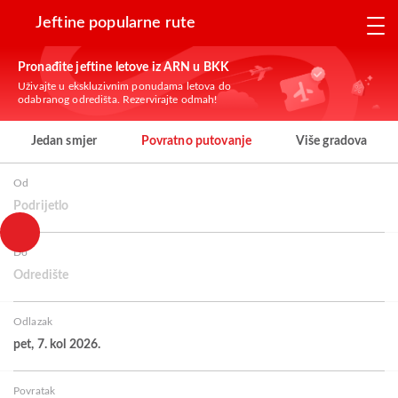
Jeftine popularne rute
Pronađite jeftine letove iz ARN u BKK
Uživajte u ekskluzivnim ponudama letova do
odabranog odredišta. Rezervirajte odmah!
Jedan smjer
Povratno putovanje
Više gradova
Od
Podrijetlo
Do
Odredište
Odlazak
pet, 7. kol 2026.
Povratak