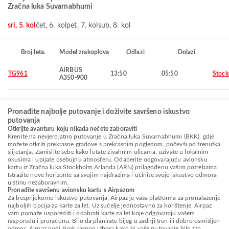
Zračna luka Suvarnabhumi
sri, 5. kol
čet, 6. kol
pet, 7. kol
sub, 8. kol
Broj leta.
Model zrakoplova
Odlazi
Dolazi
AIRBUS
TG961
13:50
05:50
Stoc
A350-900
Pronađite najbolje putovanje i doživite savršeno iskustvo
putovanja
Otkrijte avanturu koju nikada nećete zaboraviti
Krenite na nevjerojatno putovanje u Zračna luka Suvarnabhumi (BKK), gdje
možete otkriti prekrasne gradove s prekrasnim pogledom, počevši od trenutka
slijetanja. Zamislite sebe kako lutate živahnim ulicama, uživate u lokalnim
okusima i upijate osebujnu atmosferu. Odaberite odgovarajuću avionsku
kartu iz Zračna luka Stockholm Arlanda (ARN) prilagođenu vašim potrebama.
Istražite nove horizonte sa svojim najdražima i učinite svoje iskustvo odmora
uistinu nezaboravnim.
Pronađite savršenu avionsku kartu s Airpazom
Za besprijekorno iskustvo putovanja, Airpaz je vaša platforma za pronalaženje
najboljih opcija za karte za let. Uz sučelje jednostavno za korištenje, Airpaz
vam pomaže usporediti i odabrati karte za let koje odgovaraju vašem
rasporedu i proračunu. Bilo da planirate bijeg u zadnji tren ili dobro osmišljen
odmor, Airpaz nudi širok raspon izbora kako bi vaše putovanje bilo što