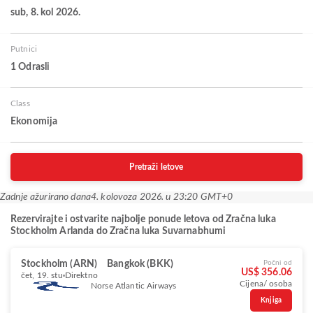
sub, 8. kol 2026.
Putnici
1 Odrasli
Class
Ekonomija
Pretraži letove
Zadnje ažurirano dana
4. kolovoza 2026. u 23:20 GMT+0
Rezervirajte i ostvarite najbolje ponude letova od Zračna luka
Stockholm Arlanda do Zračna luka Suvarnabhumi
Stockholm (ARN)
Bangkok (BKK)
Počni od
US$ 356.06
čet, 19. stu
Direktno
Cijena/ osoba
Norse Atlantic Airways
Knjiga