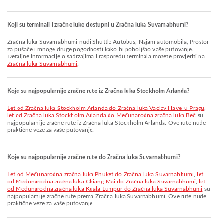
Koji su terminali i zračne luke dostupni u Zračna luka Suvarnabhumi?
Zračna luka Suvarnabhumi nudi Shuttle Autobus, Najam automobila, Prostor
za pušače i mnoge druge pogodnosti kako bi poboljšao vaše putovanje.
Detaljne informacije o sadržajima i rasporedu terminala možete provjeriti na
Zračna luka Suvarnabhumi
.
Koje su najpopularnije zračne rute iz Zračna luka Stockholm Arlanda?
let od Zračna luka Stockholm Arlanda do Zračna luka Vaclav Havel u Pragu
,
let od Zračna luka Stockholm Arlanda do Međunarodna zračna luka Beč
su
najpopularnije zračne rute iz Zračna luka Stockholm Arlanda. Ove rute nude
praktične veze za vaše putovanje.
Koje su najpopularnije zračne rute do Zračna luka Suvarnabhumi?
let od Međunarodna zračna luka Phuket do Zračna luka Suvarnabhumi
,
let
od Međunarodna zračna luka Chiang Mai do Zračna luka Suvarnabhumi
,
let
od Međunarodna zračna luka Kuala Lumpur do Zračna luka Suvarnabhumi
su
najpopularnije zračne rute prema Zračna luka Suvarnabhumi. Ove rute nude
praktične veze za vaše putovanje.