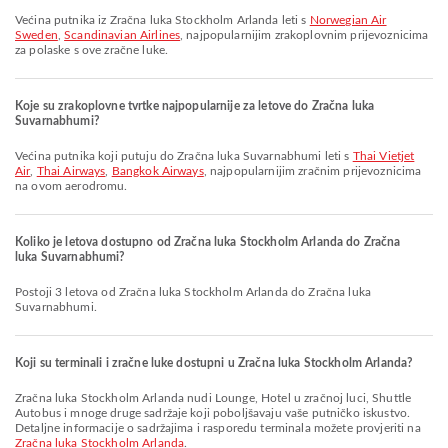
Većina putnika iz Zračna luka Stockholm Arlanda leti s
Norwegian Air
Sweden
,
Scandinavian Airlines
, najpopularnijim zrakoplovnim prijevoznicima
za polaske s ove zračne luke.
Koje su zrakoplovne tvrtke najpopularnije za letove do Zračna luka
Suvarnabhumi?
Većina putnika koji putuju do Zračna luka Suvarnabhumi leti s
Thai Vietjet
Air
,
Thai Airways
,
Bangkok Airways
, najpopularnijim zračnim prijevoznicima
na ovom aerodromu.
Koliko je letova dostupno od Zračna luka Stockholm Arlanda do Zračna
luka Suvarnabhumi?
Postoji 3 letova od Zračna luka Stockholm Arlanda do Zračna luka
Suvarnabhumi.
Koji su terminali i zračne luke dostupni u Zračna luka Stockholm Arlanda?
Zračna luka Stockholm Arlanda nudi Lounge, Hotel u zračnoj luci, Shuttle
Autobus i mnoge druge sadržaje koji poboljšavaju vaše putničko iskustvo.
Detaljne informacije o sadržajima i rasporedu terminala možete provjeriti na
Zračna luka Stockholm Arlanda
.