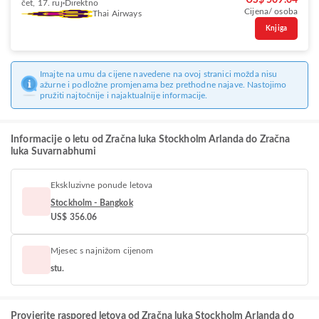
US$ 509.04
čet, 17. ruj
Direktno
Cijena/ osoba
Thai Airways
Knjiga
Imajte na umu da cijene navedene na ovoj stranici možda nisu
ažurne i podložne promjenama bez prethodne najave. Nastojimo
pružiti najtočnije i najaktualnije informacije.
Informacije o letu od Zračna luka Stockholm Arlanda do Zračna
luka Suvarnabhumi
Ekskluzivne ponude letova
Stockholm - Bangkok
US$ 356.06
Mjesec s najnižom cijenom
stu.
Provjerite raspored letova od Zračna luka Stockholm Arlanda do