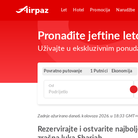
Let
Hotel
Promocija
Narudžbe
Pronađite jeftine le
Uživajte u ekskluzivnim ponud
Povratno putovanje
Ekonomija
1 Putnici
Od
Zadnje ažurirano dana
6. kolovoza 2026. u 18:33 GMT+
Rezervirajte i ostvarite naj