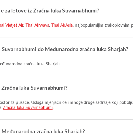
je za letove iz Zračna luka Suvarnabhumi?
ai Vietjet Air
,
Thai Airways
,
Thai AirAsia
, najpopularnijim zrakoplovnim p
ka Suvarnabhumi do Međunarodna zračna luka Sharjah?
Međunarodna zračna luka Sharjah.
 u Zračna luka Suvarnabhumi?
na
Zračna luka Suvarnabhumi
.
i u Međunarodna zračna luka Sharjah?