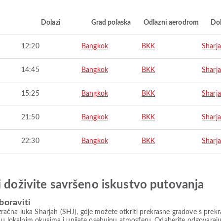
i
Dolazi
Grad polaska
Odlazni aerodrom
Do
12:20
Bangkok
BKK
Sharj
14:45
Bangkok
BKK
Sharj
15:25
Bangkok
BKK
Sharj
21:50
Bangkok
BKK
Sharj
22:30
Bangkok
BKK
Sharj
i doživite savršeno iskustvo putovanja
boraviti
čna luka Sharjah (SHJ), gdje možete otkriti prekrasne gradove s prekra
te u lokalnim okusima i upijate osebujnu atmosferu. Odaberite odgovara