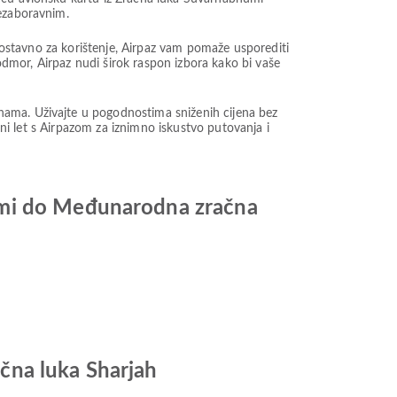
nezaboravnim.
dnostavno za korištenje, Airpaz vam pomaže usporediti
 odmor, Airpaz nudi širok raspon izbora kako bi vaše
nama. Uživajte u pogodnostima sniženih cijena bez
ini let s Airpazom za iznimno iskustvo putovanja i
umi do Međunarodna zračna
čna luka Sharjah