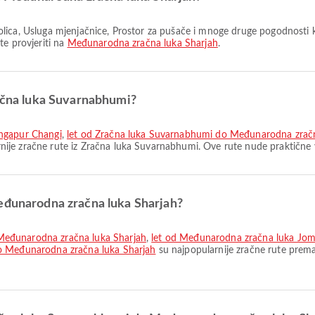
te provjeriti na
Međunarodna zračna luka Sharjah
.
račna luka Suvarnabhumi?
ingapur Changi
,
let od Zračna luka Suvarnabhumi do Međunarodna zrač
nije zračne rute iz Zračna luka Suvarnabhumi. Ove rute nude praktične 
Međunarodna zračna luka Sharjah?
Međunarodna zračna luka Sharjah
,
let od Međunarodna zračna luka Jom
do Međunarodna zračna luka Sharjah
su najpopularnije zračne rute prem