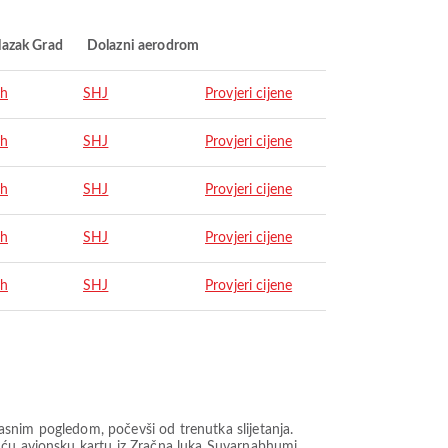
lazak Grad
Dolazni aerodrom
ah
SHJ
Provjeri cijene
ah
SHJ
Provjeri cijene
ah
SHJ
Provjeri cijene
ah
SHJ
Provjeri cijene
ah
SHJ
Provjeri cijene
snim pogledom, počevši od trenutka slijetanja.
juću avionsku kartu iz Zračna luka Suvarnabhumi