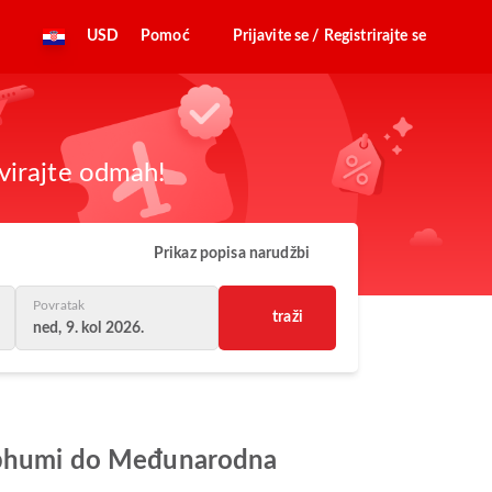
USD
Pomoć
Prijavite se / Registrirajte se
virajte odmah!
Prikaz popisa narudžbi
Povratak
traži
ned, 9. kol 2026.
rnabhumi do Međunarodna