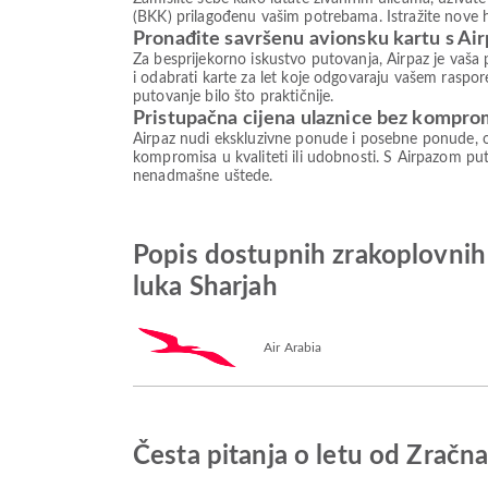
(BKK) prilagođenu vašim potrebama. Istražite nove h
Pronađite savršenu avionsku kartu s Ai
Za besprijekorno iskustvo putovanja, Airpaz je vaša 
i odabrati karte za let koje odgovaraju vašem raspore
putovanje bilo što praktičnije.
Pristupačna cijena ulaznice bez kompro
Airpaz nudi ekskluzivne ponude i posebne ponude, o
kompromisa u kvaliteti ili udobnosti. S Airpazom puto
nenadmašne uštede.
Popis dostupnih zrakoplovni
luka Sharjah
Air Arabia
Česta pitanja o letu od Zrač