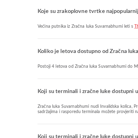
Koje su zrakoplovne tvrtke najpopularni
Većina putnika iz Zračna luka Suvarnabhumi leti s
Th
Koliko je letova dostupno od Zračna lu
Postoji 4 letova od Zračna luka Suvarnabhumi do 
Koji su terminali i zračne luke dostupni
Zračna luka Suvarnabhumi nudi Invalidska kolica, Prostor za pušače, Usluga mjenjačnice i mnoge druge sadržaje koji poboljšavaju vaše putničko iskustvo. Detaljne informacije o
sadržajima i rasporedu terminala možete provjeriti 
Koji su terminali i zračne luke dostupn