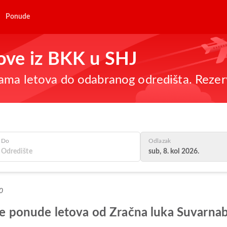
Ponude
tove iz BKK u SHJ
ama letova do odabranog odredišta. Rezer
Do
Odlazak
sub, 8. kol 2026.
0
bolje ponude letova od Zračna luka Suva