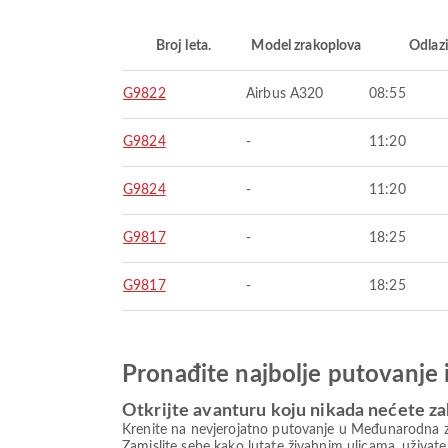
Broj leta.
Model zrakoplova
Odlaz
G9822
Airbus A320
08:55
G9824
-
11:20
G9824
-
11:20
G9817
-
18:25
G9817
-
18:25
Pronađite najbolje putovanje 
Otkrijte avanturu koju nikada nećete za
Krenite na nevjerojatno putovanje u Međunarodna zra
Zamislite sebe kako lutate živahnim ulicama, uživa