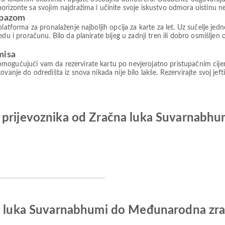
orizonte sa svojim najdražima i učinite svoje iskustvo odmora uistinu 
rpazom
platforma za pronalaženje najboljih opcija za karte za let. Uz sučelje je
du i proračunu. Bilo da planirate bijeg u zadnji tren ili dobro osmišljen
misa
mogućujući vam da rezervirate kartu po nevjerojatno pristupačnim cije
vanje do odredišta iz snova nikada nije bilo lakše. Rezervirajte svoj jeft
h prijevoznika od Zračna luka Suvarnabh
na luka Suvarnabhumi do Međunarodna zra