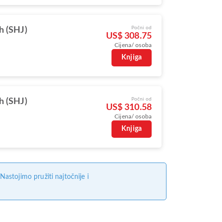
Počni od
h (SHJ)
US$ 308.75
Cijena/ osoba
Knjiga
Počni od
h (SHJ)
US$ 310.58
Cijena/ osoba
Knjiga
stojimo pružiti najtočnije i