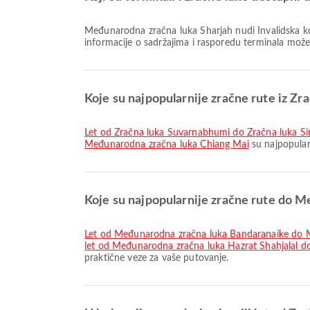
Međunarodna zračna luka Sharjah nudi Invalidska kolica, Usluga mjenjačnice, Prostor za pušače i mnoge druge pogodnosti kako bi poboljšao vaše putovanje. Detaljne
informacije o sadržajima i rasporedu terminala može
Koje su najpopularnije zračne rute iz Z
let od Zračna luka Suvarnabhumi do Zračna luka S
Međunarodna zračna luka Chiang Mai
su najpopular
Koje su najpopularnije zračne rute do 
let od Međunarodna zračna luka Bandaranaike do 
let od Međunarodna zračna luka Hazrat Shahjalal 
praktične veze za vaše putovanje.