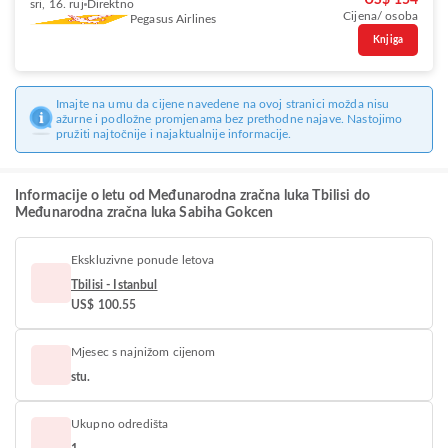
US$ 154
sri, 16. ruj
Direktno
Cijena/ osoba
Pegasus Airlines
Knjiga
Imajte na umu da cijene navedene na ovoj stranici možda nisu
ažurne i podložne promjenama bez prethodne najave. Nastojimo
pružiti najtočnije i najaktualnije informacije.
Informacije o letu od Međunarodna zračna luka Tbilisi do
Međunarodna zračna luka Sabiha Gokcen
Ekskluzivne ponude letova
Tbilisi - Istanbul
US$ 100.55
Mjesec s najnižom cijenom
stu.
Ukupno odredišta