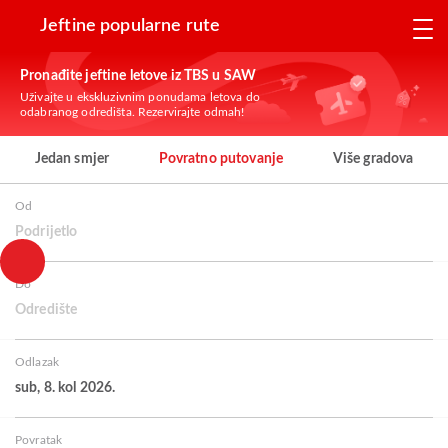
Jeftine popularne rute
Pronađite jeftine letove iz TBS u SAW
Uživajte u ekskluzivnim ponudama letova do
odabranog odredišta. Rezervirajte odmah!
Jedan smjer
Povratno putovanje
Više gradova
Od
Podrijetlo
Do
Odredište
Odlazak
sub, 8. kol 2026.
Povratak