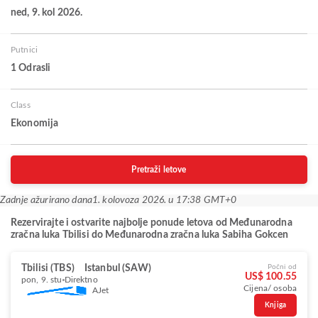
ned, 9. kol 2026.
Putnici
1 Odrasli
Class
Ekonomija
Pretraži letove
Zadnje ažurirano dana
1. kolovoza 2026. u 17:38 GMT+0
Rezervirajte i ostvarite najbolje ponude letova od Međunarodna
zračna luka Tbilisi do Međunarodna zračna luka Sabiha Gokcen
Tbilisi (TBS)
Istanbul (SAW)
Počni od
US$ 100.55
pon, 9. stu
Direktno
Cijena/ osoba
AJet
Knjiga