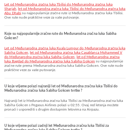
let od Međunarodna zračna luka Tbilisi do Međunarodna zračna luka
Sharjah
,
let od Međunarodna zračna luka Tbilisi do Međunarodna zračna luka
Abu Dhabi
su najpopularnije zračne rute iz Međunarodna zračna luka Tbilisi.
Ove rute nude praktične veze za vaše putovanje.
Koje su najpopularnije zračne rute do Međunarodna zračna luka Sabiha
Gokcen?
let od Međunarodna zračna luka Kuala Lumpur do Međunarodna zračna luka
Sabiha Gokcen
,
let od Međunarodna zračna luka Casablanca Mohammed V
do Međunarodna zračna luka Sabiha Gokcen
,
let od Međunarodna zračna
luka Bagdad do Međunarodna zračna luka Sabiha Gokcen
su najpopularnije
zračne rute prema Međunarodna zračna luka Sabiha Gokcen. Ove rute nude
praktične veze za vaše putovanje.
U koje vrijeme polazi najraniji let od Međunarodna zračna luka Tbilisi do
Međunarodna zračna luka Sabiha Gokcen tvrtke ?
Najraniji let iz Međunarodna zračna luka Tbilisi za Međunarodna zračna luka
Sabiha Gokcen s Pegasus Airlines polazi u 02:55. Ovaj red letenja možete
pronaći i usporediti s drugim dostupnim letovima na Airpazu.
U koje vrijeme polazi zadnji let Međunarodna zračna luka Tbilisi za