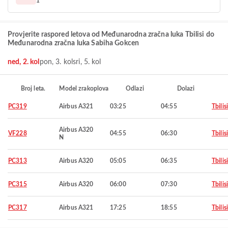
1
Provjerite raspored letova od Međunarodna zračna luka Tbilisi do
Međunarodna zračna luka Sabiha Gokcen
ned, 2. kol
pon, 3. kol
sri, 5. kol
Broj leta.
Model zrakoplova
Odlazi
Dolazi
PC319
Airbus A321
03:25
04:55
Tbilisi
Airbus A320
VF228
04:55
06:30
Tbilisi
N
PC313
Airbus A320
05:05
06:35
Tbilisi
PC315
Airbus A320
06:00
07:30
Tbilisi
PC317
Airbus A321
17:25
18:55
Tbilisi