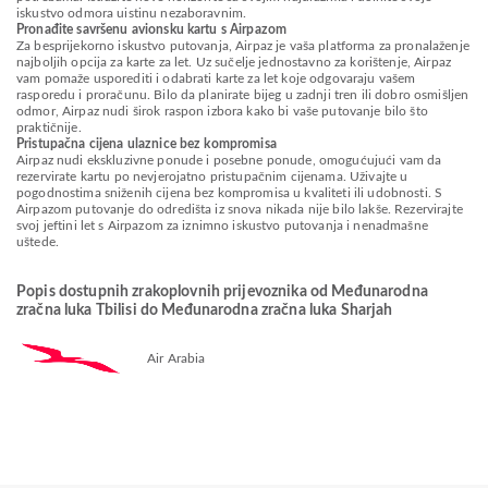
iskustvo odmora uistinu nezaboravnim.
Pronađite savršenu avionsku kartu s Airpazom
Za besprijekorno iskustvo putovanja, Airpaz je vaša platforma za pronalaženje
najboljih opcija za karte za let. Uz sučelje jednostavno za korištenje, Airpaz
vam pomaže usporediti i odabrati karte za let koje odgovaraju vašem
rasporedu i proračunu. Bilo da planirate bijeg u zadnji tren ili dobro osmišljen
odmor, Airpaz nudi širok raspon izbora kako bi vaše putovanje bilo što
praktičnije.
Pristupačna cijena ulaznice bez kompromisa
Airpaz nudi ekskluzivne ponude i posebne ponude, omogućujući vam da
rezervirate kartu po nevjerojatno pristupačnim cijenama. Uživajte u
pogodnostima sniženih cijena bez kompromisa u kvaliteti ili udobnosti. S
Airpazom putovanje do odredišta iz snova nikada nije bilo lakše. Rezervirajte
svoj jeftini let s Airpazom za iznimno iskustvo putovanja i nenadmašne
uštede.
Popis dostupnih zrakoplovnih prijevoznika od Međunarodna
zračna luka Tbilisi do Međunarodna zračna luka Sharjah
Air Arabia