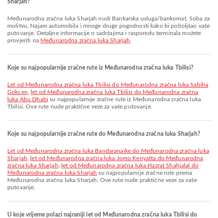
Sharjah?
Međunarodna zračna luka Sharjah nudi Bankarska usluga/bankomat, Soba za
molitvu, Najam automobila i mnoge druge pogodnosti kako bi poboljšao vaše
putovanje. Detaljne informacije o sadržajima i rasporedu terminala možete
provjeriti na
Međunarodna zračna luka Sharjah
.
Koje su najpopularnije zračne rute iz Međunarodna zračna luka Tbilisi?
let od Međunarodna zračna luka Tbilisi do Međunarodna zračna luka Sabiha
Gokcen
,
let od Međunarodna zračna luka Tbilisi do Međunarodna zračna
luka Abu Dhabi
su najpopularnije zračne rute iz Međunarodna zračna luka
Tbilisi. Ove rute nude praktične veze za vaše putovanje.
Koje su najpopularnije zračne rute do Međunarodna zračna luka Sharjah?
let od Međunarodna zračna luka Bandaranaike do Međunarodna zračna luka
Sharjah
,
let od Međunarodna zračna luka Jomo Kenyatta do Međunarodna
zračna luka Sharjah
,
let od Međunarodna zračna luka Hazrat Shahjalal do
Međunarodna zračna luka Sharjah
su najpopularnije zračne rute prema
Međunarodna zračna luka Sharjah. Ove rute nude praktične veze za vaše
putovanje.
U koje vrijeme polazi najraniji let od Međunarodna zračna luka Tbilisi do