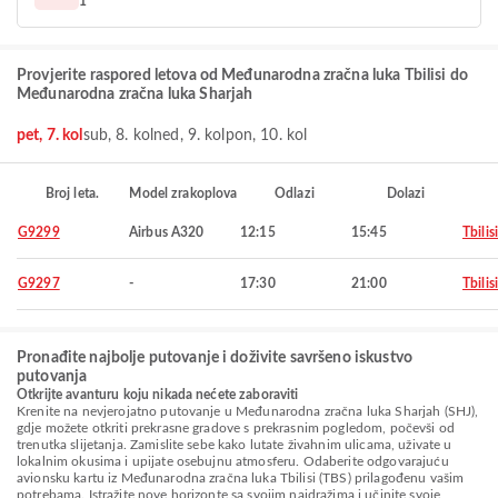
1
Provjerite raspored letova od Međunarodna zračna luka Tbilisi do
Međunarodna zračna luka Sharjah
pet, 7. kol
sub, 8. kol
ned, 9. kol
pon, 10. kol
Broj leta.
Model zrakoplova
Odlazi
Dolazi
G9299
Airbus A320
12:15
15:45
Tbilisi
G9297
-
17:30
21:00
Tbilisi
Pronađite najbolje putovanje i doživite savršeno iskustvo
putovanja
Otkrijte avanturu koju nikada nećete zaboraviti
Krenite na nevjerojatno putovanje u Međunarodna zračna luka Sharjah (SHJ),
gdje možete otkriti prekrasne gradove s prekrasnim pogledom, počevši od
trenutka slijetanja. Zamislite sebe kako lutate živahnim ulicama, uživate u
lokalnim okusima i upijate osebujnu atmosferu. Odaberite odgovarajuću
avionsku kartu iz Međunarodna zračna luka Tbilisi (TBS) prilagođenu vašim
potrebama. Istražite nove horizonte sa svojim najdražima i učinite svoje