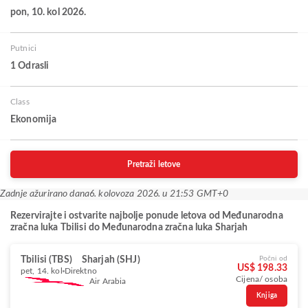
pon, 10. kol 2026.
Putnici
1 Odrasli
Class
Ekonomija
Pretraži letove
Zadnje ažurirano dana
6. kolovoza 2026. u 21:53 GMT+0
Rezervirajte i ostvarite najbolje ponude letova od Međunarodna
zračna luka Tbilisi do Međunarodna zračna luka Sharjah
Tbilisi (TBS)
Sharjah (SHJ)
Počni od
US$ 198.33
pet, 14. kol
Direktno
Cijena/ osoba
Air Arabia
Knjiga