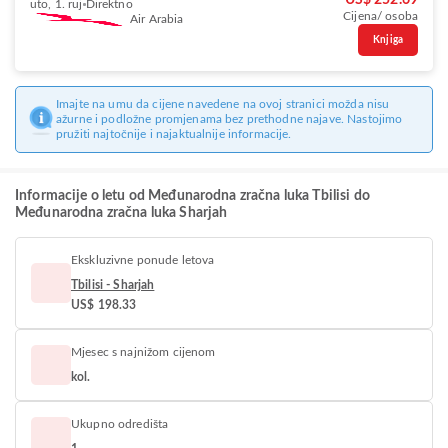
US$ 252.69
uto, 1. ruj
Direktno
Cijena/ osoba
Air Arabia
Knjiga
Imajte na umu da cijene navedene na ovoj stranici možda nisu
ažurne i podložne promjenama bez prethodne najave. Nastojimo
pružiti najtočnije i najaktualnije informacije.
Informacije o letu od Međunarodna zračna luka Tbilisi do
Međunarodna zračna luka Sharjah
Ekskluzivne ponude letova
Tbilisi - Sharjah
US$ 198.33
Mjesec s najnižom cijenom
kol.
Ukupno odredišta