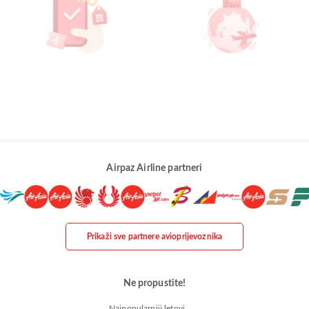
Airpaz Airline partneri
Prikaži sve partnere avioprijevoznika
Ne propustite!
Najpopularniji letovi