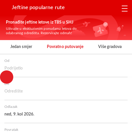
Jeftine popularne rute
Pronađite jeftine letove iz TBS u SHJ
Uživajte u ekskluzivnim ponudama letova do
odabranog odredišta. Rezervirajte odmah!
Jedan smjer
Povratno putovanje
Više gradova
Od
Podrijetlo
Do
Odredište
Odlazak
ned, 9. kol 2026.
Povratak