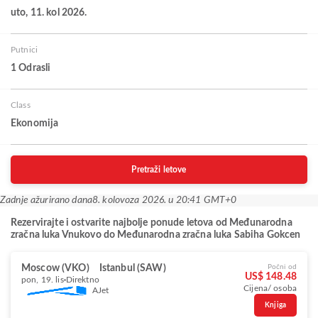
uto, 11. kol 2026.
Putnici
1 Odrasli
Class
Ekonomija
Pretraži letove
Zadnje ažurirano dana
8. kolovoza 2026. u 20:41 GMT+0
Rezervirajte i ostvarite najbolje ponude letova od Međunarodna
zračna luka Vnukovo do Međunarodna zračna luka Sabiha Gokcen
Moscow (VKO)
Istanbul (SAW)
Počni od
US$ 148.48
pon, 19. lis
Direktno
Cijena/ osoba
AJet
Knjiga