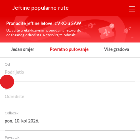
Jeftine popularne rute
Pronađite jeftine letove iz VKO u SAW
Uživajte u ekskluzivnim ponudama letova do
odabranog odredišta. Rezervirajte odmah!
Jedan smjer
Povratno putovanje
Više gradova
Od
Podrijetlo
Do
Odredište
Odlazak
pon, 10. kol 2026.
Povratak