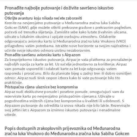
Pronađite najbolje putovanje i doživite savršeno iskustvo
putovanja
Otkrijte avanturu koju nikada nećete zaboraviti
Krenite na nevjerojatno putovanje u Međunarodna zračna luka Sabiha
Gokcen (SAW), gdje možete otkriti prekrasne gradove s prekrasnim pogledom,
počevši od trenutka slijetanja. Zamislite sebe kako lutate živahnim ulicama,
uživate u lokalnim okusima i upijate osebujnu atmosferu. Odaberite
odgovarajuću avionsku kartu iz Međunarodna zračna luka Vnukovo (VKO)
prilagođenu vašim potrebama. Istražite nove horizonte sa svojim najdražima i
učinite svoje iskustvo odmora uistinu nezaboravnim.
Pronađite savršenu avionsku kartu s Airpazom
Za besprijekorno iskustvo putovanja, Airpaz je vaša platforma za pronalaženje
najboljih opcija za karte za let. Uz sučelje jednostavno za korištenje, Airpaz
vam pomaže usporediti i odabrati karte za let koje odgovaraju vašem
rasporedu i proračunu. Bilo da planirate bijeg u zadnji tren ili dobro osmišljen
odmor, Airpaz nudi širok raspon izbora kako bi vaše putovanje bilo što
praktičnije.
Pristupačna cijena ulaznice bez kompromisa
Airpaz nudi ekskluzivne ponude i posebne ponude, omogućujući vam da
rezervirate kartu po nevjerojatno pristupačnim cijenama. Uživajte u
pogodnostima sniženih cijena bez kompromisa u kvaliteti ili udobnosti. S
Airpazom putovanje do odredišta iz snova nikada nije bilo lakše. Rezervirajte
svoj jeftini let s Airpazom za iznimno iskustvo putovanja i nenadmašne
uštede.
Popis dostupnih zrakoplovnih prijevoznika od Međunarodna
zračna luka Vnukovo do Međunarodna zračna luka Sabiha Gokcen