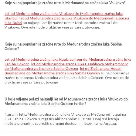
Koje su najpopularnije zračne rute iz Međunarodna zračna luka Vnukovo?
let od Međunarodna zračna luka Vnukovo do Međunarodna zračna luka
Istanbul
,
let od Međunarodna zračna luka Vnukovo do Međunarodna zračna
luka Dubai
su najpopularnije zračne rute iz Međunarodna zračna luka
Vnukovo. Ove rute nude praktične veze za vaše putovanje.
Koje su najpopularnije zračne rute do Međunarodna zračna luka Sabiha
Gokcen?
let od Međunarodna zračna luka Kuala Lumpur do Međunarodna zračna luka
Sabiha Gokcen
,
let od Međunarodna zračna luka Casablanca Mohammed V
do Međunarodna zračna luka Sabiha Gokcen
,
let od Zračna luka Houari
Boumediene do Međunarodna zračna luka Sabiha Gokcen
su najpopularnije
zračne rute prema Međunarodna zračna luka Sabiha Gokcen. Ove rute nude
praktične veze za vaše putovanje.
U koje vrijeme polazi najraniji let od Međunarodna zračna luka Vnukovo do
Međunarodna zračna luka Sabiha Gokcen tvrtke ?
Najraniji let iz Međunarodna zračna luka Vnukovo za Međunarodna zračna
luka Sabiha Gokcen s Pegasus Airlines polazi u 01:00. Ovaj red letenja
možete pronaći i usporediti s drugim dostupnim letovima na Airpazu.