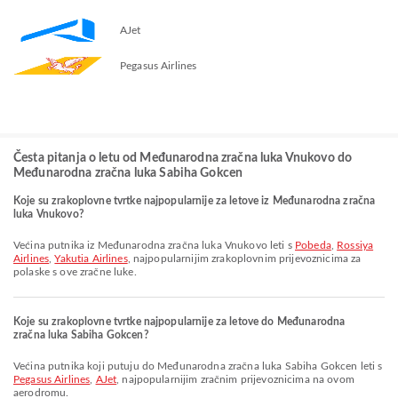
AJet
Pegasus Airlines
Česta pitanja o letu od Međunarodna zračna luka Vnukovo do
Međunarodna zračna luka Sabiha Gokcen
Koje su zrakoplovne tvrtke najpopularnije za letove iz Međunarodna zračna
luka Vnukovo?
Većina putnika iz Međunarodna zračna luka Vnukovo leti s
Pobeda
,
Rossiya
Airlines
,
Yakutia Airlines
, najpopularnijim zrakoplovnim prijevoznicima za
polaske s ove zračne luke.
Koje su zrakoplovne tvrtke najpopularnije za letove do Međunarodna
zračna luka Sabiha Gokcen?
Većina putnika koji putuju do Međunarodna zračna luka Sabiha Gokcen leti s
Pegasus Airlines
,
AJet
, najpopularnijim zračnim prijevoznicima na ovom
aerodromu.