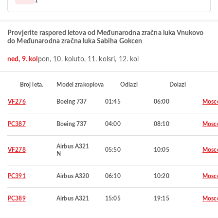
1
Provjerite raspored letova od Međunarodna zračna luka Vnukovo
do Međunarodna zračna luka Sabiha Gokcen
ned, 9. kol
pon, 10. kol
uto, 11. kol
sri, 12. kol
Broj leta.
Model zrakoplova
Odlazi
Dolazi
VF276
Boeing 737
01:45
06:00
Mosc
PC387
Boeing 737
04:00
08:10
Mosc
Airbus A321
VF278
05:50
10:05
Mosc
N
PC391
Airbus A320
06:10
10:20
Mosc
PC389
Airbus A321
15:05
19:15
Mosc