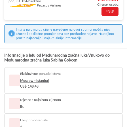
US$ 228.51
pon, 31. kol
Direktno
Cijena/ osoba
Pegasus Airlines
Knjiga
Imajte na umu da cijene navedene na ovoj stranici možda nisu
ažurne i podložne promjenama bez prethodne najave. Nastojimo
pružiti najtočnije i najaktualnije informacije.
Informacije o letu od Međunarodna zračna luka Vnukovo do
Međunarodna zračna luka Sabiha Gokcen
Ekskluzivne ponude letova
Moscow - Istanbul
US$ 148.48
Mjesec s najnižom cijenom
lis.
Ukupno odredišta