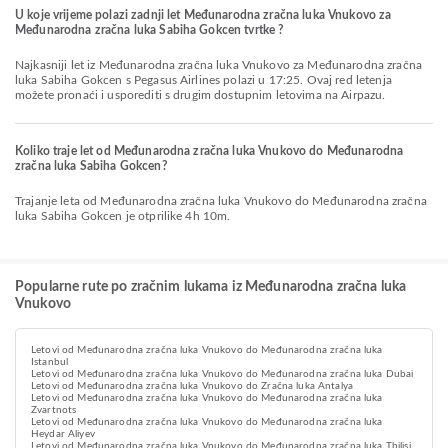
U koje vrijeme polazi zadnji let Međunarodna zračna luka Vnukovo za
Međunarodna zračna luka Sabiha Gokcen tvrtke ?
Najkasniji let iz Međunarodna zračna luka Vnukovo za Međunarodna zračna
luka Sabiha Gokcen s Pegasus Airlines polazi u 17:25. Ovaj red letenja
možete pronaći i usporediti s drugim dostupnim letovima na Airpazu.
Koliko traje let od Međunarodna zračna luka Vnukovo do Međunarodna
zračna luka Sabiha Gokcen?
Trajanje leta od Međunarodna zračna luka Vnukovo do Međunarodna zračna
luka Sabiha Gokcen je otprilike 4h 10m.
Popularne rute po zračnim lukama iz Međunarodna zračna luka
Vnukovo
Letovi od Međunarodna zračna luka Vnukovo do Međunarodna zračna luka
Istanbul
Letovi od Međunarodna zračna luka Vnukovo do Međunarodna zračna luka Dubai
Letovi od Međunarodna zračna luka Vnukovo do Zračna luka Antalya
Letovi od Međunarodna zračna luka Vnukovo do Međunarodna zračna luka
Zvartnots
Letovi od Međunarodna zračna luka Vnukovo do Međunarodna zračna luka
Heydar Aliyev
Letovi od Međunarodna zračna luka Vnukovo do Međunarodna zračna luka Tbilisi