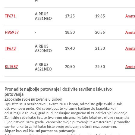
N
AIRBUS
TP671
17:25
19:35
Amst
A321NEO
HV5957
-
18:50
20:55
Amst
AIRBUS
TP673
19:40
21:50
Amst
A320NEO
AIRBUS
KL1587
20:50
22:50
Amst
A321NEO
Pronađite najbolje putovanje i doživite savršeno iskustvo
putovanja
Započnite svoje putovanje u Lisbon
Upustite se u nezaboravnu avanturu u Lisbon, odredište gdje svaki kutak
otkriva novu priču. Od svoje bogate kulturne baštine do krajolika koji
oduzimaju dah, ovaj grad nudi beskrajne mogućnosti za otkrivanje i čuđenje.
Zamislite sebe kako šetate živahnim ulicama, kušate lokalne delicije i uranjate
u jedinstveni šarm grada. Započnite svoje putovanje iz Amsterdam i pronađite
savršenu kartu za let kako biste svoje putovanje učinili nezaboravnim.
Airpaz kao vaš iskusni partner na putovanju