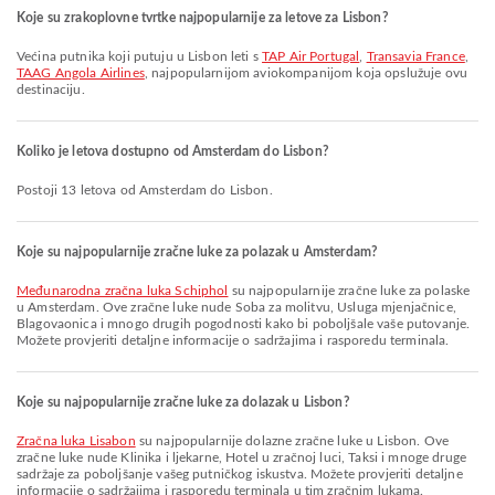
Koje su zrakoplovne tvrtke najpopularnije za letove za Lisbon?
Većina putnika koji putuju u Lisbon leti s
TAP Air Portugal
,
Transavia France
,
TAAG Angola Airlines
, najpopularnijom aviokompanijom koja opslužuje ovu
destinaciju.
Koliko je letova dostupno od Amsterdam do Lisbon?
Postoji 13 letova od Amsterdam do Lisbon.
Koje su najpopularnije zračne luke za polazak u Amsterdam?
Međunarodna zračna luka Schiphol
su najpopularnije zračne luke za polaske
u Amsterdam. Ove zračne luke nude Soba za molitvu, Usluga mjenjačnice,
Blagovaonica i mnogo drugih pogodnosti kako bi poboljšale vaše putovanje.
Možete provjeriti detaljne informacije o sadržajima i rasporedu terminala.
Koje su najpopularnije zračne luke za dolazak u Lisbon?
Zračna luka Lisabon
su najpopularnije dolazne zračne luke u Lisbon. Ove
zračne luke nude Klinika i ljekarne, Hotel u zračnoj luci, Taksi i mnoge druge
sadržaje za poboljšanje vašeg putničkog iskustva. Možete provjeriti detaljne
informacije o sadržajima i rasporedu terminala u tim zračnim lukama.