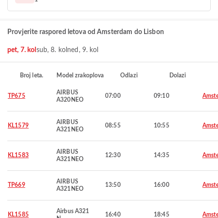
Provjerite raspored letova od Amsterdam do Lisbon
pet, 7. kol
sub, 8. kol
ned, 9. kol
Broj leta.
Model zrakoplova
Odlazi
Dolazi
AIRBUS
TP675
07:00
09:10
Amst
A320NEO
AIRBUS
KL1579
08:55
10:55
Amst
A321NEO
AIRBUS
KL1583
12:30
14:35
Amst
A321NEO
AIRBUS
TP669
13:50
16:00
Amst
A321NEO
Airbus A321
KL1585
16:40
18:45
Amst