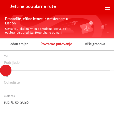
Jeftine popularne rute
Pronađite jeftine letove iz Amsterdam u
Lisbon
Uživajte u ekskluzivnim ponudama letova do
odabranog odredišta. Rezervirajte odmah!
Jedan smjer
Povratno putovanje
Više gradova
Od
Podrijetlo
Do
Odredište
Odlazak
sub, 8. kol 2026.