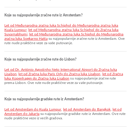
Koje su najpopularnije zračne rute iz Amsterdam?
let od Međunarodna zračna luka Schiphol do Međunarodna zračna luka
Kuala Lumpur
,
let od Međunarodna zračna luka Schiphol do Zračna luka
Suvarnabhumi
,
let od Međunarodna zračna luka Schiphol do Međunarodna
zračna luka Soekarno Hatta
su najpopularnije zračne rute iz Amsterdam. Ove
rute nude praktične veze za vaše putovanje.
Koje su najpopularnije zračne rute do Lisbon?
let od Dr. António Agostinho Neto International Airport do Zračna luka
Lisabon
,
let od Zračna luka Paris Orly do Zračna luka Lisabon
,
let od Zračna
luka Kopenhagen do Zračna luka Lisabon
su najpopularnije zračne rute
prema Lisbon. Ove rute nude praktične veze za vaše putovanje.
Koje su najpopularnije gradske rute iz Amsterdam?
let od Amsterdam do Kuala Lumpur
,
let od Amsterdam do Bangkok
,
let od
Amsterdam do Jakarta
su najpopularnije gradske rute iz Amsterdam. Ove rute
nude praktične veze iz većih gradova.