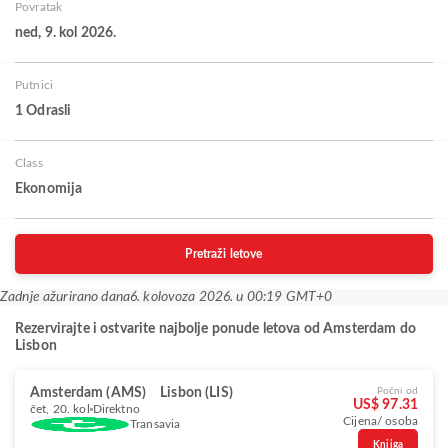
Povratak
ned, 9. kol 2026.
Putnici
1 Odrasli
Class
Ekonomija
Pretraži letove
Zadnje ažurirano dana
6. kolovoza 2026. u 00:19 GMT+0
Rezervirajte i ostvarite najbolje ponude letova od Amsterdam do
Lisbon
Amsterdam (AMS)
Lisbon (LIS)
Počni od
US$ 97.31
čet, 20. kol
Direktno
Cijena/ osoba
Transavia
Knjiga