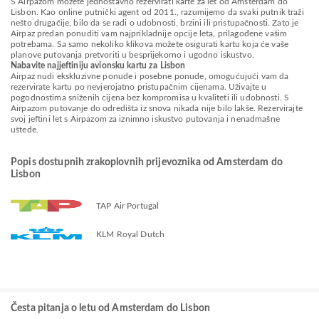
S Airpazom možete jednostavno rezervirati karte za let od Amsterdam do
Lisbon. Kao online putnički agent od 2011., razumijemo da svaki putnik traži
nešto drugačije, bilo da se radi o udobnosti, brzini ili pristupačnosti. Zato je
Airpaz predan ponuditi vam najprikladnije opcije leta, prilagođene vašim
potrebama. Sa samo nekoliko klikova možete osigurati kartu koja će vaše
planove putovanja pretvoriti u besprijekorno i ugodno iskustvo.
Nabavite najjeftiniju avionsku kartu za Lisbon
Airpaz nudi ekskluzivne ponude i posebne ponude, omogućujući vam da
rezervirate kartu po nevjerojatno pristupačnim cijenama. Uživajte u
pogodnostima sniženih cijena bez kompromisa u kvaliteti ili udobnosti. S
Airpazom putovanje do odredišta iz snova nikada nije bilo lakše. Rezervirajte
svoj jeftini let s Airpazom za iznimno iskustvo putovanja i nenadmašne
uštede.
Popis dostupnih zrakoplovnih prijevoznika od Amsterdam do
Lisbon
TAP Air Portugal
KLM Royal Dutch
Česta pitanja o letu od Amsterdam do Lisbon