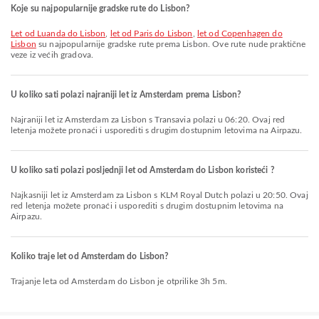
Koje su najpopularnije gradske rute do Lisbon?
let od Luanda do Lisbon
,
let od Paris do Lisbon
,
let od Copenhagen do
Lisbon
su najpopularnije gradske rute prema Lisbon. Ove rute nude praktične
veze iz većih gradova.
U koliko sati polazi najraniji let iz Amsterdam prema Lisbon?
Najraniji let iz Amsterdam za Lisbon s Transavia polazi u 06:20. Ovaj red
letenja možete pronaći i usporediti s drugim dostupnim letovima na Airpazu.
U koliko sati polazi posljednji let od Amsterdam do Lisbon koristeći ?
Najkasniji let iz Amsterdam za Lisbon s KLM Royal Dutch polazi u 20:50. Ovaj
red letenja možete pronaći i usporediti s drugim dostupnim letovima na
Airpazu.
Koliko traje let od Amsterdam do Lisbon?
Trajanje leta od Amsterdam do Lisbon je otprilike 3h 5m.