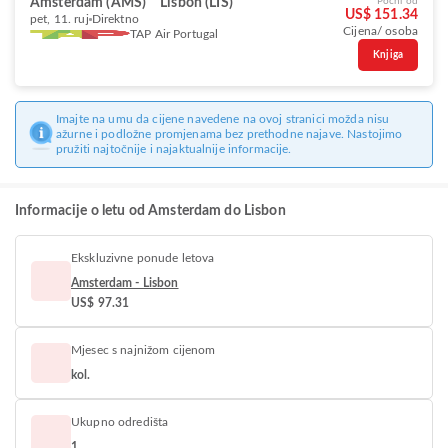
Amsterdam (AMS)
Lisbon (LIS)
Počni od
US$ 151.34
pet, 11. ruj
Direktno
Cijena/ osoba
TAP Air Portugal
Knjiga
Imajte na umu da cijene navedene na ovoj stranici možda nisu
ažurne i podložne promjenama bez prethodne najave. Nastojimo
pružiti najtočnije i najaktualnije informacije.
Informacije o letu od Amsterdam do Lisbon
Ekskluzivne ponude letova
Amsterdam - Lisbon
US$ 97.31
Mjesec s najnižom cijenom
kol.
Ukupno odredišta
1