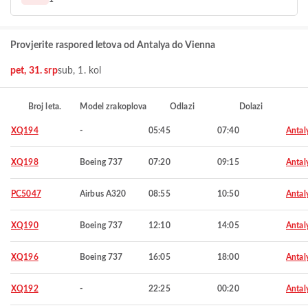
Provjerite raspored letova od Antalya do Vienna
pet, 31. srp
sub, 1. kol
Broj leta.
Model zrakoplova
Odlazi
Dolazi
XQ194
-
05:45
07:40
Antal
XQ198
Boeing 737
07:20
09:15
Antal
PC5047
Airbus A320
08:55
10:50
Antal
XQ190
Boeing 737
12:10
14:05
Antal
XQ196
Boeing 737
16:05
18:00
Antal
XQ192
-
22:25
00:20
Antal