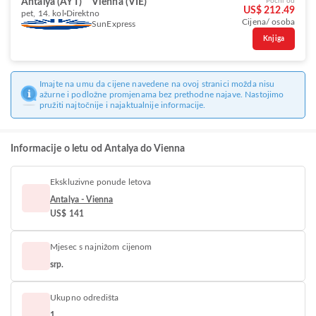
Antalya (AYT)
Vienna (VIE)
Počni od
US$ 212.49
pet, 14. kol
Direktno
Cijena/ osoba
SunExpress
Knjiga
Imajte na umu da cijene navedene na ovoj stranici možda nisu
ažurne i podložne promjenama bez prethodne najave. Nastojimo
pružiti najtočnije i najaktualnije informacije.
Informacije o letu od Antalya do Vienna
Ekskluzivne ponude letova
Antalya - Vienna
US$ 141
Mjesec s najnižom cijenom
srp.
Ukupno odredišta
1