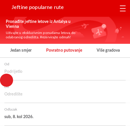
Jeftine popularne rute
Pronađite jeftine letove iz Antalya u
Vienna
Uživajte u ekskluzivnim ponudama letova do
odabranog odredišta. Rezervirajte odmah!
Jedan smjer
Povratno putovanje
Više gradova
Od
Podrijetlo
Do
Odredište
Odlazak
sub, 8. kol 2026.