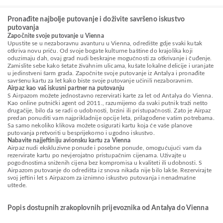
Pronađite najbolje putovanje i doživite savršeno iskustvo
putovanja
Započnite svoje putovanje u Vienna
Upustite se u nezaboravnu avanturu u Vienna, odredište gdje svaki kutak
otkriva novu priču. Od svoje bogate kulturne baštine do krajolika koji
oduzimaju dah, ovaj grad nudi beskrajne mogućnosti za otkrivanje i čuđenje.
Zamislite sebe kako šetate živahnim ulicama, kušate lokalne delicije i uranjate
u jedinstveni šarm grada. Započnite svoje putovanje iz Antalya i pronađite
savršenu kartu za let kako biste svoje putovanje učinili nezaboravnim.
Airpaz kao vaš iskusni partner na putovanju
S Airpazom možete jednostavno rezervirati karte za let od Antalya do Vienna.
Kao online putnički agent od 2011., razumijemo da svaki putnik traži nešto
drugačije, bilo da se radi o udobnosti, brzini ili pristupačnosti. Zato je Airpaz
predan ponuditi vam najprikladnije opcije leta, prilagođene vašim potrebama.
Sa samo nekoliko klikova možete osigurati kartu koja će vaše planove
putovanja pretvoriti u besprijekorno i ugodno iskustvo.
Nabavite najjeftiniju avionsku kartu za Vienna
Airpaz nudi ekskluzivne ponude i posebne ponude, omogućujući vam da
rezervirate kartu po nevjerojatno pristupačnim cijenama. Uživajte u
pogodnostima sniženih cijena bez kompromisa u kvaliteti ili udobnosti. S
Airpazom putovanje do odredišta iz snova nikada nije bilo lakše. Rezervirajte
svoj jeftini let s Airpazom za iznimno iskustvo putovanja i nenadmašne
uštede.
Popis dostupnih zrakoplovnih prijevoznika od Antalya do Vienna