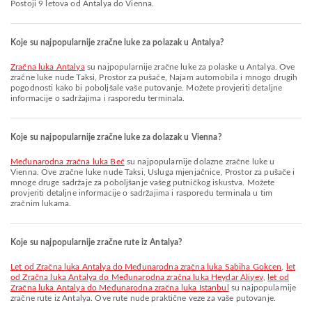
Postoji 9 letova od Antalya do Vienna.
Koje su najpopularnije zračne luke za polazak u Antalya?
Zračna luka Antalya
su najpopularnije zračne luke za polaske u Antalya. Ove
zračne luke nude Taksi, Prostor za pušače, Najam automobila i mnogo drugih
pogodnosti kako bi poboljšale vaše putovanje. Možete provjeriti detaljne
informacije o sadržajima i rasporedu terminala.
Koje su najpopularnije zračne luke za dolazak u Vienna?
Međunarodna zračna luka Beč
su najpopularnije dolazne zračne luke u
Vienna. Ove zračne luke nude Taksi, Usluga mjenjačnice, Prostor za pušače i
mnoge druge sadržaje za poboljšanje vašeg putničkog iskustva. Možete
provjeriti detaljne informacije o sadržajima i rasporedu terminala u tim
zračnim lukama.
Koje su najpopularnije zračne rute iz Antalya?
let od Zračna luka Antalya do Međunarodna zračna luka Sabiha Gokcen
,
let
od Zračna luka Antalya do Međunarodna zračna luka Heydar Aliyev
,
let od
Zračna luka Antalya do Međunarodna zračna luka Istanbul
su najpopularnije
zračne rute iz Antalya. Ove rute nude praktične veze za vaše putovanje.