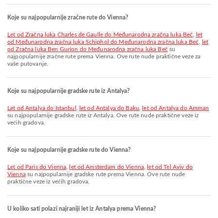
Koje su najpopularnije zračne rute do Vienna?
let od Zračna luka Charles de Gaulle do Međunarodna zračna luka Beč
,
let
od Međunarodna zračna luka Schiphol do Međunarodna zračna luka Beč
,
let
od Zračna luka Ben Gurion do Međunarodna zračna luka Beč
su
najpopularnije zračne rute prema Vienna. Ove rute nude praktične veze za
vaše putovanje.
Koje su najpopularnije gradske rute iz Antalya?
let od Antalya do Istanbul
,
let od Antalya do Baku
,
let od Antalya do Amman
su najpopularnije gradske rute iz Antalya. Ove rute nude praktične veze iz
većih gradova.
Koje su najpopularnije gradske rute do Vienna?
let od Paris do Vienna
,
let od Amsterdam do Vienna
,
let od Tel Aviv do
Vienna
su najpopularnije gradske rute prema Vienna. Ove rute nude
praktične veze iz većih gradova.
U koliko sati polazi najraniji let iz Antalya prema Vienna?