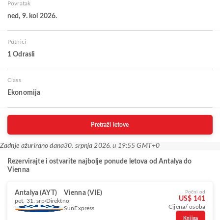
Povratak
ned, 9. kol 2026.
Putnici
1 Odrasli
Class
Ekonomija
Pretraži letove
Zadnje ažurirano dana
30. srpnja 2026. u 19:55 GMT+0
Rezervirajte i ostvarite najbolje ponude letova od Antalya do
Vienna
Antalya (AYT)
Vienna (VIE)
Počni od
US$ 141
pet, 31. srp
Direktno
Cijena/ osoba
SunExpress
Knjiga