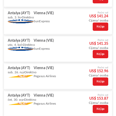
Antalya (AYT)
Vienna (VIE)
Počni od
US$ 141.24
sub, 3. lis
Direktno
Cijena/ osoba
SunExpress
Knjiga
Antalya (AYT)
Vienna (VIE)
Počni od
US$ 141.35
uto, 4. kol
Direktno
Cijena/ osoba
SunExpress
Knjiga
Antalya (AYT)
Vienna (VIE)
Počni od
US$ 152.96
sub, 26. ruj
Direktno
Cijena/ osoba
Pegasus Airlines
Knjiga
Antalya (AYT)
Vienna (VIE)
Počni od
US$ 153.87
čet, 30. srp
Direktno
Cijena/ osoba
Pegasus Airlines
Knjiga