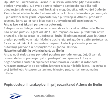
Upustite se u nezaboravnu avanturu u Berlin, odredište gdje svaki kutak
otkriva novu priču. Od svoje bogate kulturne baštine do krajolika koji
oduzimaju dah, ovaj grad nudi beskrajne mogućnosti za otkrivanje i čuđenje.
Zamislite sebe kako šetate živahnim ulicama, kušate lokalne delicije i uranjate
u jedinstveni šarm grada. Započnite svoje putovanje iz Athens i pronađite
savršenu kartu za let kako biste svoje putovanje učinili nezaboravnim.
Airpaz kao vaš iskusni partner na putovanju
S Airpazom možete jednostavno rezervirati karte za let od Athens do Berlin.
Kao online putnički agent od 2011., razumijemo da svaki putnik traži nešto
drugačije, bilo da se radi o udobnosti, brzini ili pristupačnosti. Zato je Airpaz
predan ponuditi vam najprikladnije opcije leta, prilagođene vašim potrebama.
Sa samo nekoliko klikova možete osigurati kartu koja će vaše planove
putovanja pretvoriti u besprijekorno i ugodno iskustvo.
Nabavite najjeftiniju avionsku kartu za Berlin
Airpaz nudi ekskluzivne ponude i posebne ponude, omogućujući vam da
rezervirate kartu po nevjerojatno pristupačnim cijenama. Uživajte u
pogodnostima sniženih cijena bez kompromisa u kvaliteti ili udobnosti. S
Airpazom putovanje do odredišta iz snova nikada nije bilo lakše. Rezervirajte
svoj jeftini let s Airpazom za iznimno iskustvo putovanja i nenadmašne
uštede.
Popis dostupnih zrakoplovnih prijevoznika od Athens do Berlin
Aegean Airlines