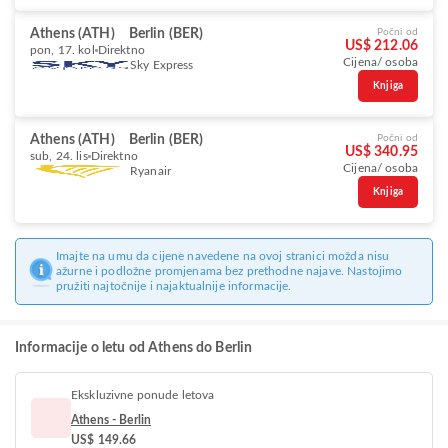
Athens (ATH)
Berlin (BER)
Počni od
US$ 212.06
pon, 17. kol
Direktno
Cijena/ osoba
Sky Express
Knjiga
Athens (ATH)
Berlin (BER)
Počni od
US$ 340.95
sub, 24. lis
Direktno
Cijena/ osoba
Ryanair
Knjiga
Imajte na umu da cijene navedene na ovoj stranici možda nisu
ažurne i podložne promjenama bez prethodne najave. Nastojimo
pružiti najtočnije i najaktualnije informacije.
Informacije o letu od Athens do Berlin
Ekskluzivne ponude letova
Athens - Berlin
US$ 149.66