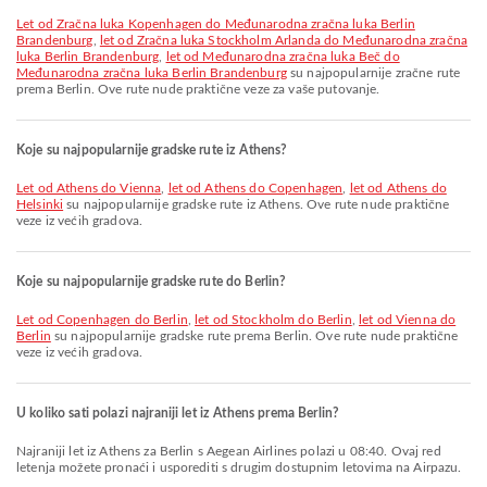
let od Zračna luka Kopenhagen do Međunarodna zračna luka Berlin
Brandenburg
,
let od Zračna luka Stockholm Arlanda do Međunarodna zračna
luka Berlin Brandenburg
,
let od Međunarodna zračna luka Beč do
Međunarodna zračna luka Berlin Brandenburg
su najpopularnije zračne rute
prema Berlin. Ove rute nude praktične veze za vaše putovanje.
Koje su najpopularnije gradske rute iz Athens?
let od Athens do Vienna
,
let od Athens do Copenhagen
,
let od Athens do
Helsinki
su najpopularnije gradske rute iz Athens. Ove rute nude praktične
veze iz većih gradova.
Koje su najpopularnije gradske rute do Berlin?
let od Copenhagen do Berlin
,
let od Stockholm do Berlin
,
let od Vienna do
Berlin
su najpopularnije gradske rute prema Berlin. Ove rute nude praktične
veze iz većih gradova.
U koliko sati polazi najraniji let iz Athens prema Berlin?
Najraniji let iz Athens za Berlin s Aegean Airlines polazi u 08:40. Ovaj red
letenja možete pronaći i usporediti s drugim dostupnim letovima na Airpazu.