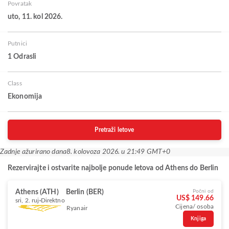
Povratak
uto, 11. kol 2026.
Putnici
1 Odrasli
Class
Ekonomija
Pretraži letove
Zadnje ažurirano dana
8. kolovoza 2026. u 21:49 GMT+0
Rezervirajte i ostvarite najbolje ponude letova od Athens do Berlin
Athens (ATH)
Berlin (BER)
Počni od
US$ 149.66
sri, 2. ruj
Direktno
Cijena/ osoba
Ryanair
Knjiga