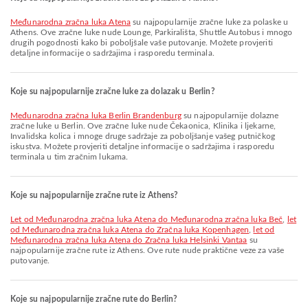
Međunarodna zračna luka Atena
su najpopularnije zračne luke za polaske u
Athens. Ove zračne luke nude Lounge, Parkirališta, Shuttle Autobus i mnogo
drugih pogodnosti kako bi poboljšale vaše putovanje. Možete provjeriti
detaljne informacije o sadržajima i rasporedu terminala.
Koje su najpopularnije zračne luke za dolazak u Berlin?
Međunarodna zračna luka Berlin Brandenburg
su najpopularnije dolazne
zračne luke u Berlin. Ove zračne luke nude Čekaonica, Klinika i ljekarne,
Invalidska kolica i mnoge druge sadržaje za poboljšanje vašeg putničkog
iskustva. Možete provjeriti detaljne informacije o sadržajima i rasporedu
terminala u tim zračnim lukama.
Koje su najpopularnije zračne rute iz Athens?
let od Međunarodna zračna luka Atena do Međunarodna zračna luka Beč
,
let
od Međunarodna zračna luka Atena do Zračna luka Kopenhagen
,
let od
Međunarodna zračna luka Atena do Zračna luka Helsinki Vantaa
su
najpopularnije zračne rute iz Athens. Ove rute nude praktične veze za vaše
putovanje.
Koje su najpopularnije zračne rute do Berlin?