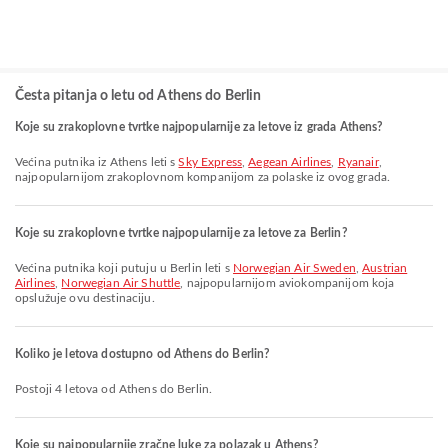
Česta pitanja o letu od Athens do Berlin
Koje su zrakoplovne tvrtke najpopularnije za letove iz grada Athens?
Većina putnika iz Athens leti s
Sky Express
,
Aegean Airlines
,
Ryanair
,
najpopularnijom zrakoplovnom kompanijom za polaske iz ovog grada.
Koje su zrakoplovne tvrtke najpopularnije za letove za Berlin?
Većina putnika koji putuju u Berlin leti s
Norwegian Air Sweden
,
Austrian
Airlines
,
Norwegian Air Shuttle
, najpopularnijom aviokompanijom koja
opslužuje ovu destinaciju.
Koliko je letova dostupno od Athens do Berlin?
Postoji 4 letova od Athens do Berlin.
Koje su najpopularnije zračne luke za polazak u Athens?