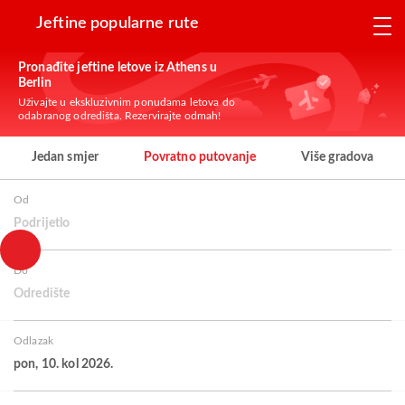
Jeftine popularne rute
Pronađite jeftine letove iz Athens u
Berlin
Uživajte u ekskluzivnim ponudama letova do
odabranog odredišta. Rezervirajte odmah!
Jedan smjer
Povratno putovanje
Više gradova
Od
Podrijetlo
Do
Odredište
Odlazak
pon, 10. kol 2026.