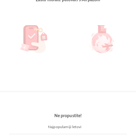
Zašto morate putovati s Airpazom
Ne propustite!
Najpopularniji letovi