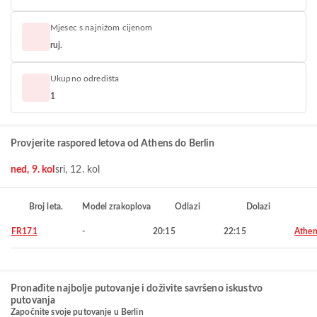
Mjesec s najnižom cijenom
ruj.
Ukupno odredišta
1
Provjerite raspored letova od Athens do Berlin
ned, 9. kol
sri, 12. kol
Broj leta.
Model zrakoplova
Odlazi
Dolazi
FR171
-
20:15
22:15
Athen
Pronađite najbolje putovanje i doživite savršeno iskustvo
putovanja
Započnite svoje putovanje u Berlin