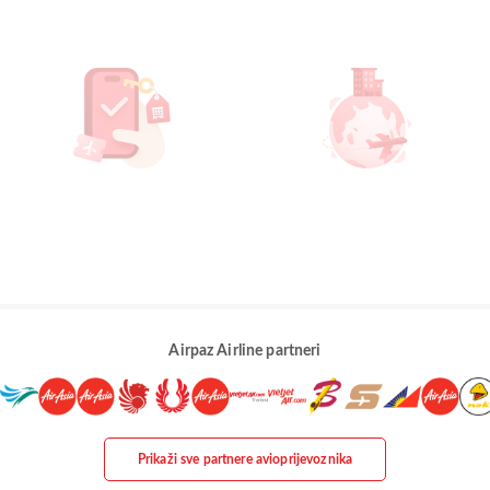
Airpaz Airline partneri
Prikaži sve partnere avioprijevoznika