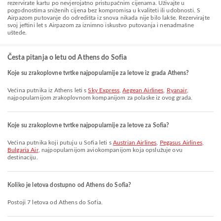
rezervirate kartu po nevjerojatno pristupačnim cijenama. Uživajte u
pogodnostima sniženih cijena bez kompromisa u kvaliteti ili udobnosti. S
Airpazom putovanje do odredišta iz snova nikada nije bilo lakše. Rezervirajte
svoj jeftini let s Airpazom za iznimno iskustvo putovanja i nenadmašne
uštede.
Česta pitanja o letu od Athens do Sofia
Koje su zrakoplovne tvrtke najpopularnije za letove iz grada Athens?
Većina putnika iz Athens leti s
Sky Express
,
Aegean Airlines
,
Ryanair
,
najpopularnijom zrakoplovnom kompanijom za polaske iz ovog grada.
Koje su zrakoplovne tvrtke najpopularnije za letove za Sofia?
Većina putnika koji putuju u Sofia leti s
Austrian Airlines
,
Pegasus Airlines
,
Bulgaria Air
, najpopularnijom aviokompanijom koja opslužuje ovu
destinaciju.
Koliko je letova dostupno od Athens do Sofia?
Postoji 7 letova od Athens do Sofia.