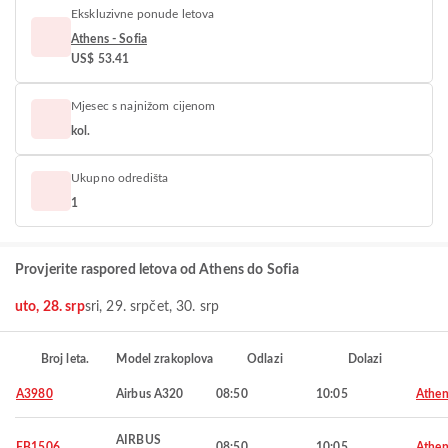
Ekskluzivne ponude letova
Athens - Sofia
US$ 53.41
Mjesec s najnižom cijenom
kol.
Ukupno odredišta
1
Provjerite raspored letova od Athens do Sofia
uto, 28. srp
sri, 29. srp
čet, 30. srp
Broj leta.
Model zrakoplova
Odlazi
Dolazi
A3980
Airbus A320
08:50
10:05
Athen
AIRBUS
FB1506
08:50
10:05
Athen