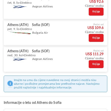
US$ 92.6
čet, 8. lis
Direktno
Cijena/ osoba
Aegean Airlines
Knjiga
Athens (ATH)
Sofia (SOF)
Počni od
US$ 109.6
pet, 9. lis
Direktno
Cijena/ osoba
Bulgaria Air
Knjiga
Athens (ATH)
Sofia (SOF)
Počni od
US$ 111.29
ned, 30. kol
Direktno
Cijena/ osoba
Aegean Airlines
Knjiga
Imajte na umu da cijene navedene na ovoj stranici možda nisu
ažurne i podložne promjenama bez prethodne najave. Nastojimo
pružiti najtočnije i najaktualnije informacije.
Informacije o letu od Athens do Sofia