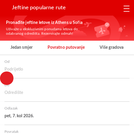
Jeftine popularne rute
Pronađite jeftine letove iz Athens u Sofia
Uživajte u ekskluzivnim ponudama letova do
odabranog odredišta. Rezervirajte odmah!
Jedan smjer
Povratno putovanje
Više gradova
Od
Podrijetlo
Do
Odredište
Odlazak
pet, 7. kol 2026.
Povratak