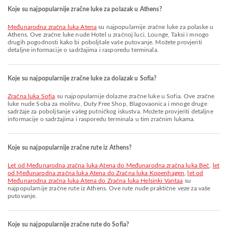
Koje su najpopularnije zračne luke za polazak u Athens?
Međunarodna zračna luka Atena
su najpopularnije zračne luke za polaske u
Athens. Ove zračne luke nude Hotel u zračnoj luci, Lounge, Taksi i mnogo
drugih pogodnosti kako bi poboljšale vaše putovanje. Možete provjeriti
detaljne informacije o sadržajima i rasporedu terminala.
Koje su najpopularnije zračne luke za dolazak u Sofia?
Zračna luka Sofia
su najpopularnije dolazne zračne luke u Sofia. Ove zračne
luke nude Soba za molitvu, Duty Free Shop, Blagovaonica i mnoge druge
sadržaje za poboljšanje vašeg putničkog iskustva. Možete provjeriti detaljne
informacije o sadržajima i rasporedu terminala u tim zračnim lukama.
Koje su najpopularnije zračne rute iz Athens?
let od Međunarodna zračna luka Atena do Međunarodna zračna luka Beč
,
let
od Međunarodna zračna luka Atena do Zračna luka Kopenhagen
,
let od
Međunarodna zračna luka Atena do Zračna luka Helsinki Vantaa
su
najpopularnije zračne rute iz Athens. Ove rute nude praktične veze za vaše
putovanje.
Koje su najpopularnije zračne rute do Sofia?