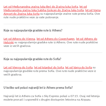
let od Međunarodna zračna luka Beč do Zračna luka Sofia
,
let od
Međunarodna zračna luka Sabiha Gokcen do Zračna luka Sofia
,
let od Varna
Airport do Zračna luka Sofia
su najpopularnije zračne rute prema Sofia. Ove
rute nude praktične veze za vaše putovanje.
Koje su najpopularnije gradske rute iz Athens?
let od Athens do Vienna
,
let od Athens do Copenhagen
,
let od Athens do
Helsinki
su najpopularnije gradske rute iz Athens. Ove rute nude praktične
veze iz većih gradova.
Koje su najpopularnije gradske rute do Sofia?
let od Vienna do Sofia
,
let od Istanbul do Sofia
,
let od Varna do Sofia
su
najpopularnije gradske rute prema Sofia. Ove rute nude praktične veze iz
većih gradova.
U koliko sati polazi najraniji let iz Athens prema Sofia?
Najraniji let iz Athens za Sofia s Sky Express polazi u 07:15. Ovaj red letenja
možete pronaći i usporediti s drugim dostupnim letovima na Airpazu.