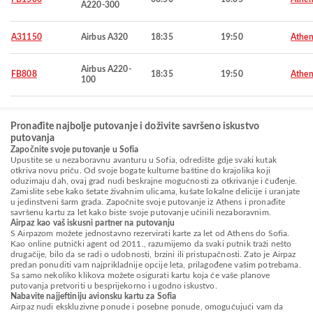
A220-300
A31150
Airbus A320
18:35
19:50
Athen
Airbus A220-
FB808
18:35
19:50
Athen
100
Pronađite najbolje putovanje i doživite savršeno iskustvo
putovanja
Započnite svoje putovanje u Sofia
Upustite se u nezaboravnu avanturu u Sofia, odredište gdje svaki kutak
otkriva novu priču. Od svoje bogate kulturne baštine do krajolika koji
oduzimaju dah, ovaj grad nudi beskrajne mogućnosti za otkrivanje i čuđenje.
Zamislite sebe kako šetate živahnim ulicama, kušate lokalne delicije i uranjate
u jedinstveni šarm grada. Započnite svoje putovanje iz Athens i pronađite
savršenu kartu za let kako biste svoje putovanje učinili nezaboravnim.
Airpaz kao vaš iskusni partner na putovanju
S Airpazom možete jednostavno rezervirati karte za let od Athens do Sofia.
Kao online putnički agent od 2011., razumijemo da svaki putnik traži nešto
drugačije, bilo da se radi o udobnosti, brzini ili pristupačnosti. Zato je Airpaz
predan ponuditi vam najprikladnije opcije leta, prilagođene vašim potrebama.
Sa samo nekoliko klikova možete osigurati kartu koja će vaše planove
putovanja pretvoriti u besprijekorno i ugodno iskustvo.
Nabavite najjeftiniju avionsku kartu za Sofia
Airpaz nudi ekskluzivne ponude i posebne ponude, omogućujući vam da