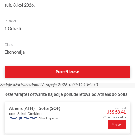
sub, 8. kol 2026.
Putnici
1 Odrasli
Class
Ekonomija
Pretraži letove
Zadnje ažurirano dana
27. srpnja 2026. u 01:11 GMT+0
Rezervirajte i ostvarite najbolje ponude letova od Athens do Sofia
Athens (ATH)
Sofia (SOF)
Počni od
US$ 53.41
pon, 3. kol
Direktno
Cijena/ osoba
Sky Express
Knjiga