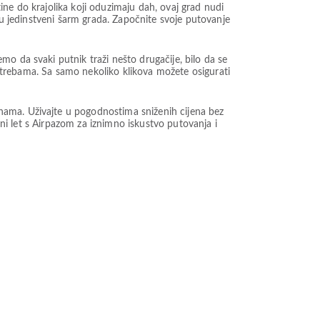
ne do krajolika koji oduzimaju dah, ovaj grad nudi
 u jedinstveni šarm grada. Započnite svoje putovanje
o da svaki putnik traži nešto drugačije, bilo da se
 potrebama. Sa samo nekoliko klikova možete osigurati
nama. Uživajte u pogodnostima sniženih cijena bez
ini let s Airpazom za iznimno iskustvo putovanja i