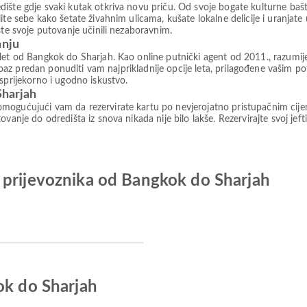
ište gdje svaki kutak otkriva novu priču. Od svoje bogate kulturne bašti
ite sebe kako šetate živahnim ulicama, kušate lokalne delicije i uranjate
ste svoje putovanje učinili nezaboravnim.
anju
let od Bangkok do Sharjah. Kao online putnički agent od 2011., razumijem
 Airpaz predan ponuditi vam najprikladnije opcije leta, prilagođene vašim
sprijekorno i ugodno iskustvo.
Sharjah
mogućujući vam da rezervirate kartu po nevjerojatno pristupačnim cije
vanje do odredišta iz snova nikada nije bilo lakše. Rezervirajte svoj jeft
 prijevoznika od Bangkok do Sharjah
ok do Sharjah