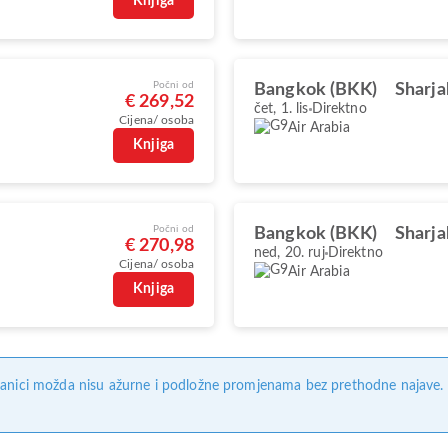
Knjiga
Počni od
Bangkok (BKK)
Sharja
€ 269,52
čet, 1. lis
Direktno
Cijena/ osoba
Air Arabia
Knjiga
Počni od
Bangkok (BKK)
Sharja
€ 270,98
ned, 20. ruj
Direktno
Cijena/ osoba
Air Arabia
Knjiga
anici možda nisu ažurne i podložne promjenama bez prethodne najave. Na