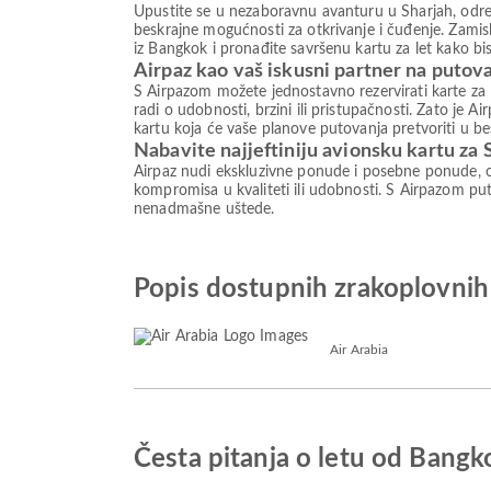
Upustite se u nezaboravnu avanturu u Sharjah, odred
beskrajne mogućnosti za otkrivanje i čuđenje. Zamisl
iz Bangkok i pronađite savršenu kartu za let kako bi
Airpaz kao vaš iskusni partner na putov
S Airpazom možete jednostavno rezervirati karte za 
radi o udobnosti, brzini ili pristupačnosti. Zato je
kartu koja će vaše planove putovanja pretvoriti u be
Nabavite najjeftiniju avionsku kartu za 
Airpaz nudi ekskluzivne ponude i posebne ponude, o
kompromisa u kvaliteti ili udobnosti. S Airpazom puto
nenadmašne uštede.
Popis dostupnih zrakoplovnih
Air Arabia
Česta pitanja o letu od Bangk