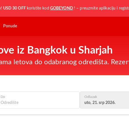
o!
USD 30 OFF
koristite kod
GOBEYOND
! – preuzmite aplikaciju i regist
Ponude
tove iz Bangkok u Sharjah
ama letova do odabranog odredišta. Rezer
Do
Odlazak
uto, 21. srp 2026.