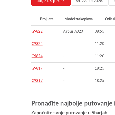
uto, 21. srp 2026.
sri, 22. srp 2026.
Broj leta.
Model zrakoplova
Odlaz
G9822
Airbus A320
08:55
G9824
-
11:20
G9824
-
11:20
G9817
-
18:25
G9817
-
18:25
Pronađite najbolje putovanje 
Započnite svoje putovanje u Sharjah