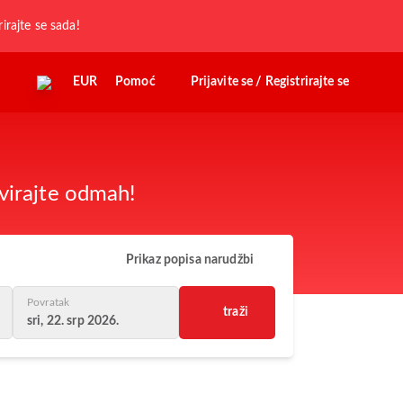
rirajte se sada!
EUR
Pomoć
Prijavite se / Registrirajte se
virajte odmah!
Prikaz popisa narudžbi
Povratak
traži
sri, 22. srp 2026.