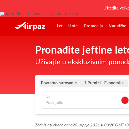
Uštedite velik
Let
Hotel
Promocija
Narudžbe
Pronađite jeftine le
Uživajte u ekskluzivnim ponud
Povratno putovanje
Ekonomija
1 Putnici
Od
Zadnje ažurirano dana
20. srpnja 2026. u 00:20 GMT+0