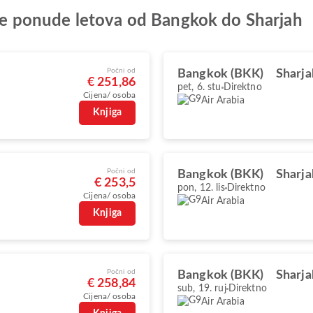
olje ponude letova od Bangkok do Sharjah
Počni od
Bangkok (BKK)
Sharja
€ 251,86
pet, 6. stu
Direktno
Cijena/ osoba
Air Arabia
Knjiga
Počni od
Bangkok (BKK)
Sharja
€ 253,5
pon, 12. lis
Direktno
Cijena/ osoba
Air Arabia
Knjiga
Počni od
Bangkok (BKK)
Sharja
€ 258,84
sub, 19. ruj
Direktno
Cijena/ osoba
Air Arabia