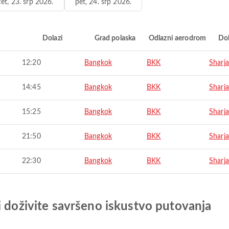
čet, 23. srp 2026.
pet, 24. srp 2026.
i
Dolazi
Grad polaska
Odlazni aerodrom
Do
12:20
Bangkok
BKK
Sharj
14:45
Bangkok
BKK
Sharj
15:25
Bangkok
BKK
Sharj
21:50
Bangkok
BKK
Sharj
22:30
Bangkok
BKK
Sharj
i doživite savršeno iskustvo putovanja