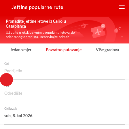
Jeftine popularne rute
Pronađite jeftine letove iz Cairo u
Casablanca
Uživajte u ekskluzivnim ponudama letova do
odabranog odredišta. Rezervirajte odmah!
Jedan smjer
Povratno putovanje
Više gradova
Od
Podrijetlo
Do
Odredište
Odlazak
sub, 8. kol 2026.