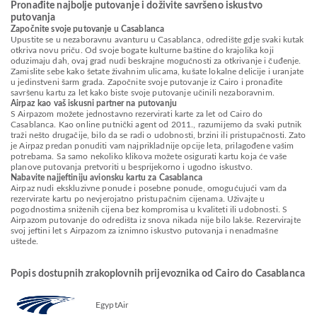
Pronađite najbolje putovanje i doživite savršeno iskustvo
putovanja
Započnite svoje putovanje u Casablanca
Upustite se u nezaboravnu avanturu u Casablanca, odredište gdje svaki kutak
otkriva novu priču. Od svoje bogate kulturne baštine do krajolika koji
oduzimaju dah, ovaj grad nudi beskrajne mogućnosti za otkrivanje i čuđenje.
Zamislite sebe kako šetate živahnim ulicama, kušate lokalne delicije i uranjate
u jedinstveni šarm grada. Započnite svoje putovanje iz Cairo i pronađite
savršenu kartu za let kako biste svoje putovanje učinili nezaboravnim.
Airpaz kao vaš iskusni partner na putovanju
S Airpazom možete jednostavno rezervirati karte za let od Cairo do
Casablanca. Kao online putnički agent od 2011., razumijemo da svaki putnik
traži nešto drugačije, bilo da se radi o udobnosti, brzini ili pristupačnosti. Zato
je Airpaz predan ponuditi vam najprikladnije opcije leta, prilagođene vašim
potrebama. Sa samo nekoliko klikova možete osigurati kartu koja će vaše
planove putovanja pretvoriti u besprijekorno i ugodno iskustvo.
Nabavite najjeftiniju avionsku kartu za Casablanca
Airpaz nudi ekskluzivne ponude i posebne ponude, omogućujući vam da
rezervirate kartu po nevjerojatno pristupačnim cijenama. Uživajte u
pogodnostima sniženih cijena bez kompromisa u kvaliteti ili udobnosti. S
Airpazom putovanje do odredišta iz snova nikada nije bilo lakše. Rezervirajte
svoj jeftini let s Airpazom za iznimno iskustvo putovanja i nenadmašne
uštede.
Popis dostupnih zrakoplovnih prijevoznika od Cairo do Casablanca
EgyptAir