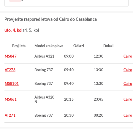
Provjerite raspored letova od Cairo do Casablanca
uto, 4. kol
sri, 5. kol
Broj leta.
Model zrakoplova
Odlazi
Dolazi
MS847
Airbus A321
09:00
12:30
Cairo
AT273
Boeing 737
09:40
13:30
Cairo
MS8101
Boeing 737
09:40
13:30
Cairo
Airbus A320
MS861
20:15
23:45
Cairo
N
AT271
Boeing 737
20:30
00:20
Cairo