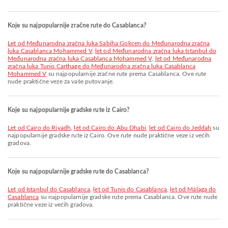
Koje su najpopularnije zračne rute do Casablanca?
let od Međunarodna zračna luka Sabiha Gokcen do Međunarodna zračna
luka Casablanca Mohammed V
,
let od Međunarodna zračna luka Istanbul do
Međunarodna zračna luka Casablanca Mohammed V
,
let od Međunarodna
zračna luka Tunis Carthage do Međunarodna zračna luka Casablanca
Mohammed V
su najpopularnije zračne rute prema Casablanca. Ove rute
nude praktične veze za vaše putovanje.
Koje su najpopularnije gradske rute iz Cairo?
let od Cairo do Riyadh
,
let od Cairo do Abu Dhabi
,
let od Cairo do Jeddah
su
najpopularnije gradske rute iz Cairo. Ove rute nude praktične veze iz većih
gradova.
Koje su najpopularnije gradske rute do Casablanca?
let od Istanbul do Casablanca
,
let od Tunis do Casablanca
,
let od Málaga do
Casablanca
su najpopularnije gradske rute prema Casablanca. Ove rute nude
praktične veze iz većih gradova.