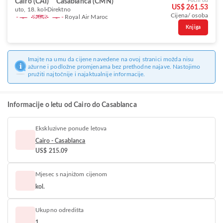
Cairo (CAI)
Casablanca (CMN)
Počni od
US$ 261.53
uto, 18. kol
Direktno
Cijena/ osoba
Royal Air Maroc
Knjiga
Imajte na umu da cijene navedene na ovoj stranici možda nisu
ažurne i podložne promjenama bez prethodne najave. Nastojimo
pružiti najtočnije i najaktualnije informacije.
Informacije o letu od Cairo do Casablanca
Ekskluzivne ponude letova
Cairo - Casablanca
US$ 215.09
Mjesec s najnižom cijenom
kol.
Ukupno odredišta
1