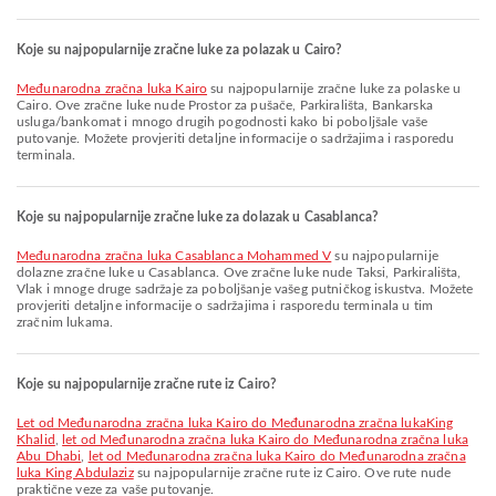
Koje su najpopularnije zračne luke za polazak u Cairo?
Međunarodna zračna luka Kairo
su najpopularnije zračne luke za polaske u
Cairo. Ove zračne luke nude Prostor za pušače, Parkirališta, Bankarska
usluga/bankomat i mnogo drugih pogodnosti kako bi poboljšale vaše
putovanje. Možete provjeriti detaljne informacije o sadržajima i rasporedu
terminala.
Koje su najpopularnije zračne luke za dolazak u Casablanca?
Međunarodna zračna luka Casablanca Mohammed V
su najpopularnije
dolazne zračne luke u Casablanca. Ove zračne luke nude Taksi, Parkirališta,
Vlak i mnoge druge sadržaje za poboljšanje vašeg putničkog iskustva. Možete
provjeriti detaljne informacije o sadržajima i rasporedu terminala u tim
zračnim lukama.
Koje su najpopularnije zračne rute iz Cairo?
let od Međunarodna zračna luka Kairo do Međunarodna zračna lukaKing
Khalid
,
let od Međunarodna zračna luka Kairo do Međunarodna zračna luka
Abu Dhabi
,
let od Međunarodna zračna luka Kairo do Međunarodna zračna
luka King Abdulaziz
su najpopularnije zračne rute iz Cairo. Ove rute nude
praktične veze za vaše putovanje.