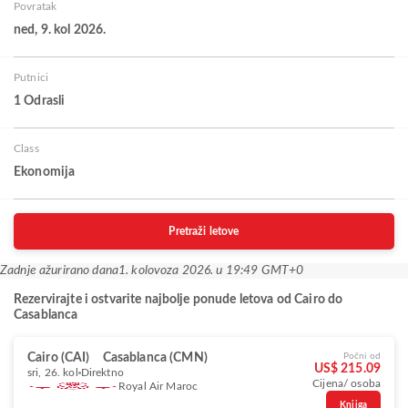
Povratak
ned, 9. kol 2026.
Putnici
1 Odrasli
Class
Ekonomija
Pretraži letove
Zadnje ažurirano dana
1. kolovoza 2026. u 19:49 GMT+0
Rezervirajte i ostvarite najbolje ponude letova od Cairo do
Casablanca
Cairo (CAI)
Casablanca (CMN)
Počni od
US$ 215.09
sri, 26. kol
Direktno
Cijena/ osoba
Royal Air Maroc
Knjiga