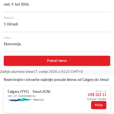
ned, 9. kol 2026.
Putnici
1 Odrasli
Class
Ekonomija
Pretraži letove
Zadnje ažurirano dana
17. srpnja 2026. u 01:21 GMT+0
Rezervirajte i ostvarite najbolje ponude letova od Calgary do Seoul
Calgary (YYC)
Seoul (ICN)
Počni od
US$ 322.11
čet, 27. kol
Direktno
Cijena/ osoba
WestJet
Knjiga