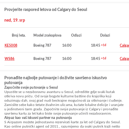
Provjerite raspored letova od Calgary do Seoul
ned, 19. srp
Broj leta.
Model zrakoplova
Odlazi
Dolazi
KE5008
Boeing 787
16:00
18:45
+1d
Calga
WS86
Boeing 787
16:00
18:45
+1d
Calga
Pronađite najbolje putovanje i doživite savršeno iskustvo
putovanja
Započnite svoje putovanje u Seoul
Upustite se u nezaboravnu avanturu u Seoul, odredište gdje svaki kutak
otkriva novu priču. Od svoje bogate kulturne baštine do krajolika koji
oduzimaju dah, ovaj grad nudi beskrajne mogućnosti za otkrivanje i čuđenje.
Zamislite sebe kako šetate živahnim ulicama, kušate lokalne delicije i uranjate
u jedinstveni šarm grada. Započnite svoje putovanje iz Calgary i pronađite
savršenu kartu za let kako biste svoje putovanje učinili nezaboravnim.
Airpaz kao vaš iskusni partner na putovanju
S Airpazom možete jednostavno rezervirati karte za let od Calgary do Seoul.
Kao online putnički agent od 2011., razumijemo da svaki putnik traži nešto