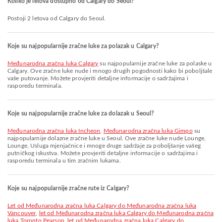
Koliko je letova dostupno od Calgary do Seoul?
Postoji 2 letova od Calgary do Seoul.
Koje su najpopularnije zračne luke za polazak u Calgary?
Međunarodna zračna luka Calgary
su najpopularnije zračne luke za polaske u
Calgary. Ove zračne luke nude i mnogo drugih pogodnosti kako bi poboljšale
vaše putovanje. Možete provjeriti detaljne informacije o sadržajima i
rasporedu terminala.
Koje su najpopularnije zračne luke za dolazak u Seoul?
Međunarodna zračna luka Incheon
,
Međunarodna zračna luka Gimpo
su
najpopularnije dolazne zračne luke u Seoul. Ove zračne luke nude Lounge,
Lounge, Usluga mjenjačnice i mnoge druge sadržaje za poboljšanje vašeg
putničkog iskustva. Možete provjeriti detaljne informacije o sadržajima i
rasporedu terminala u tim zračnim lukama.
Koje su najpopularnije zračne rute iz Calgary?
let od Međunarodna zračna luka Calgary do Međunarodna zračna luka
Vancouver
,
let od Međunarodna zračna luka Calgary do Međunarodna zračna
luka Toronto Pearson
,
let od Međunarodna zračna luka Calgary do