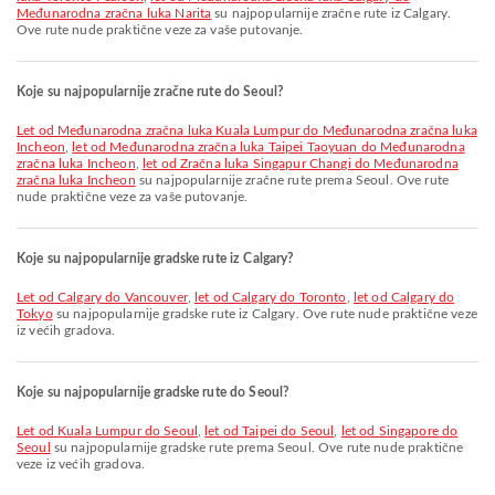
Međunarodna zračna luka Narita
su najpopularnije zračne rute iz Calgary.
Ove rute nude praktične veze za vaše putovanje.
Koje su najpopularnije zračne rute do Seoul?
let od Međunarodna zračna luka Kuala Lumpur do Međunarodna zračna luka
Incheon
,
let od Međunarodna zračna luka Taipei Taoyuan do Međunarodna
zračna luka Incheon
,
let od Zračna luka Singapur Changi do Međunarodna
zračna luka Incheon
su najpopularnije zračne rute prema Seoul. Ove rute
nude praktične veze za vaše putovanje.
Koje su najpopularnije gradske rute iz Calgary?
let od Calgary do Vancouver
,
let od Calgary do Toronto
,
let od Calgary do
Tokyo
su najpopularnije gradske rute iz Calgary. Ove rute nude praktične veze
iz većih gradova.
Koje su najpopularnije gradske rute do Seoul?
let od Kuala Lumpur do Seoul
,
let od Taipei do Seoul
,
let od Singapore do
Seoul
su najpopularnije gradske rute prema Seoul. Ove rute nude praktične
veze iz većih gradova.