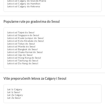
Letovi od Calgary do Grande Prairie
Letovi od Calgary do Hamilton
Letovi od Calgary do Kelowna
Popularne rute po gradovima do Seoul
Letovi od Taipei do Seoul
Letovi od Singapore do Seoul
Letovi od Kuala Lumpur do Seoul
Letovi od Kota Kinabalu do Seoul
Letovi od Tokyo do Seoul
Letovi od Manila do Seoul
Letovi od Bangkok do Seoul
Letovi od Osaka Kansai do Seoul
Letovi od Jeju do Seoul
Letovi od Hong Kong do Seoul
Letovi od Taichung do Seoul
Letovi od Da Nang do Seoul
Više preporučenih letova za Calgary i Seoul
Let Iz Calgary
Let Iz Seoul
Let Za Calgary
Let Za Seoul