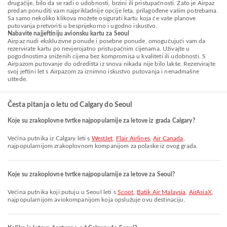
drugačije, bilo da se radi o udobnosti, brzini ili pristupačnosti. Zato je Airpaz
predan ponuditi vam najprikladnije opcije leta, prilagođene vašim potrebama.
Sa samo nekoliko klikova možete osigurati kartu koja će vaše planove
putovanja pretvoriti u besprijekorno i ugodno iskustvo.
Nabavite najjeftiniju avionsku kartu za Seoul
Airpaz nudi ekskluzivne ponude i posebne ponude, omogućujući vam da
rezervirate kartu po nevjerojatno pristupačnim cijenama. Uživajte u
pogodnostima sniženih cijena bez kompromisa u kvaliteti ili udobnosti. S
Airpazom putovanje do odredišta iz snova nikada nije bilo lakše. Rezervirajte
svoj jeftini let s Airpazom za iznimno iskustvo putovanja i nenadmašne
uštede.
Česta pitanja o letu od Calgary do Seoul
Koje su zrakoplovne tvrtke najpopularnije za letove iz grada Calgary?
Većina putnika iz Calgary leti s
WestJet
,
Flair Airlines
,
Air Canada
,
najpopularnijom zrakoplovnom kompanijom za polaske iz ovog grada.
Koje su zrakoplovne tvrtke najpopularnije za letove za Seoul?
Većina putnika koji putuju u Seoul leti s
Scoot
,
Batik Air Malaysia
,
AirAsiaX
,
najpopularnijom aviokompanijom koja opslužuje ovu destinaciju.