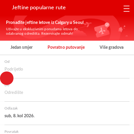
Jeftine popularne rute
Pronađite jeftine letove iz Calgary u Seoul
Uživajte u ekskluzivnim ponudama letova do
odabranog odredišta. Rezervirajte odmah!
Jedan smjer
Povratno putovanje
Više gradova
Od
Podrijetlo
Do
Odredište
Odlazak
sub, 8. kol 2026.
Povratak