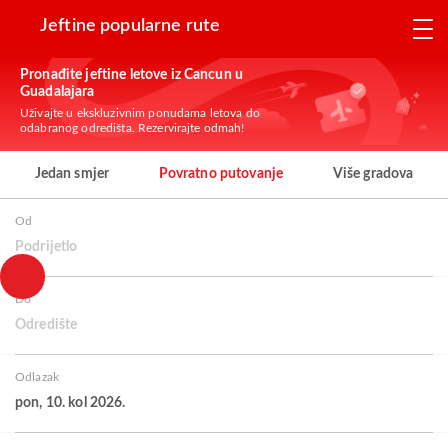
Jeftine popularne rute
Pronađite jeftine letove iz Cancun u
Guadalajara
Uživajte u ekskluzivnim ponudama letova do
odabranog odredišta. Rezervirajte odmah!
Jedan smjer
Povratno putovanje
Više gradova
Od
Podrijetlo
Do
Odredište
Odlazak
pon, 10. kol 2026.