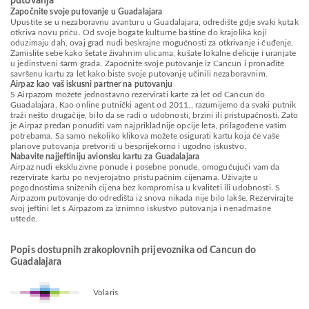
putovanja
Započnite svoje putovanje u Guadalajara
Upustite se u nezaboravnu avanturu u Guadalajara, odredište gdje svaki kutak
otkriva novu priču. Od svoje bogate kulturne baštine do krajolika koji
oduzimaju dah, ovaj grad nudi beskrajne mogućnosti za otkrivanje i čuđenje.
Zamislite sebe kako šetate živahnim ulicama, kušate lokalne delicije i uranjate
u jedinstveni šarm grada. Započnite svoje putovanje iz Cancun i pronađite
savršenu kartu za let kako biste svoje putovanje učinili nezaboravnim.
Airpaz kao vaš iskusni partner na putovanju
S Airpazom možete jednostavno rezervirati karte za let od Cancun do
Guadalajara. Kao online putnički agent od 2011., razumijemo da svaki putnik
traži nešto drugačije, bilo da se radi o udobnosti, brzini ili pristupačnosti. Zato
je Airpaz predan ponuditi vam najprikladnije opcije leta, prilagođene vašim
potrebama. Sa samo nekoliko klikova možete osigurati kartu koja će vaše
planove putovanja pretvoriti u besprijekorno i ugodno iskustvo.
Nabavite najjeftiniju avionsku kartu za Guadalajara
Airpaz nudi ekskluzivne ponude i posebne ponude, omogućujući vam da
rezervirate kartu po nevjerojatno pristupačnim cijenama. Uživajte u
pogodnostima sniženih cijena bez kompromisa u kvaliteti ili udobnosti. S
Airpazom putovanje do odredišta iz snova nikada nije bilo lakše. Rezervirajte
svoj jeftini let s Airpazom za iznimno iskustvo putovanja i nenadmašne
uštede.
Popis dostupnih zrakoplovnih prijevoznika od Cancun do
Guadalajara
Volaris