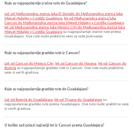
Koje su najpopularnije zračne rute do Guadalajara?
let od Međunarodna zračna luka El Dorado do Međunarodna zračna luka
Miguel Hidalgo y Costilla Guadajara
,
let od Međunarodna zračna luka
Cancún do Međunarodna zračna luka Miguel Hidalgo y Costilla Guadajara
,
let od Međunarodna zračna luka Mexico City do Međunarodna zračna luka
Miguel Hidalgo y Costilla Guadajara
su najpopularnije zračne rute prema
Guadalajara. Ove rute nude praktične veze za vaše putovanje.
Koje su najpopularnije gradske rute iz Cancun?
let od Cancun do Mexico City
,
let od Cancun do Havana
,
let od Cancun do
Bogotá
su najpopularnije gradske rute iz Cancun. Ove rute nude praktične
veze iz većih gradova.
Koje su najpopularnije gradske rute do Guadalajara?
let od Bogotá do Guadalajara
,
let od Tijuana do Guadalajara
su
najpopularnije gradske rute prema Guadalajara. Ove rute nude praktične veze
iz većih gradova.
U koliko sati polazi najraniji let iz Cancun prema Guadalajara?