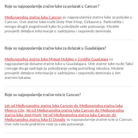
Koje su najpopularnije zračne luke za polazak u Cancun?
Međunarodna zračna luka Cancún
su najpopularnije zračne luke za polaske u
Cancun. Ove zračne luke nude Duty Free Shop, Čekaonica, Parkirališta i
mnogo drugih pogodnosti kako bi poboljšale vaše putovanje. Možete
provjeriti detaljne informacije o sadržajima i rasporedu terminala.
Koje su najpopularnije zračne luke za dolazak u Guadalajara?
Međunarodna zračna luka Miguel Hidalgo y Costilla Guadajara
su
najpopularnije dolazne zračne luke u Guadalajara. Ove zračne luke nude Taksi
i mnoge druge sadržaje za poboljšanje vašeg putničkog iskustva. Možete
provjeriti detaljne informacije o sadržajima i rasporedu terminala u tim
zračnim lukama.
Koje su najpopularnije zračne rute iz Cancun?
let od Međunarodna zračna luka Cancún do Međunarodna zračna luka
Mexico City
,
let od Međunarodna zračna luka Cancún do Međunarodna
zračna luka José Martí
,
let od Međunarodna zračna luka Cancún do
Međunarodna zračna luka El Dorado
su najpopularnije zračne rute iz Cancun.
Ove rute nude praktične veze za vaše putovanje.