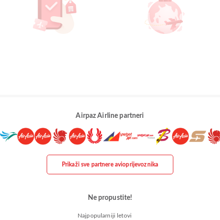
Airpaz Airline partneri
Prikaži sve partnere avioprijevoznika
Ne propustite!
Najpopularniji letovi