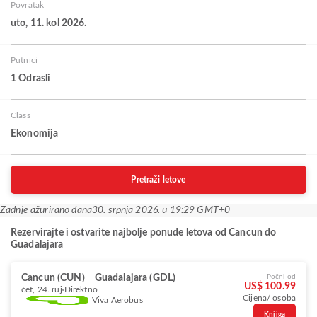
Povratak
uto, 11. kol 2026.
Putnici
1 Odrasli
Class
Ekonomija
Pretraži letove
Zadnje ažurirano dana
30. srpnja 2026. u 19:29 GMT+0
Rezervirajte i ostvarite najbolje ponude letova od Cancun do
Guadalajara
Cancun (CUN)
Guadalajara (GDL)
Počni od
US$ 100.99
čet, 24. ruj
Direktno
Cijena/ osoba
Viva Aerobus
Knjiga