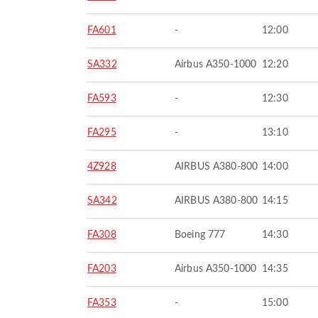
FA601
-
12:00
SA332
Airbus A350-1000
12:20
FA593
-
12:30
FA295
-
13:10
4Z928
AIRBUS A380-800
14:00
SA342
AIRBUS A380-800
14:15
FA308
Boeing 777
14:30
FA203
Airbus A350-1000
14:35
FA353
-
15:00