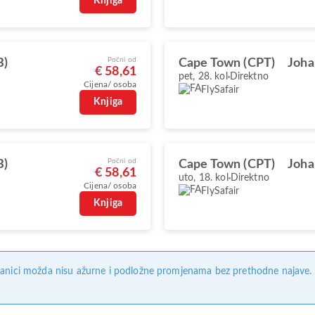
Knjiga
Počni od
B)
Cape Town (CPT)
Joha
€ 58,61
pet, 28. kol
Direktno
Cijena/ osoba
FlySafair
Knjiga
Počni od
B)
Cape Town (CPT)
Joha
€ 58,61
uto, 18. kol
Direktno
Cijena/ osoba
FlySafair
Knjiga
anici možda nisu ažurne i podložne promjenama bez prethodne najave. Na