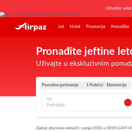
Uštedite velik
Let
Hotel
Promocija
Narudžbe
Pronađite jeftine l
Uživajte u ekskluzivnim ponud
Povratno putovanje
Ekonomija
1 Putnici
Od
Zadnje ažurirano dana
24. srpnja 2026. u 00:04 GMT+0