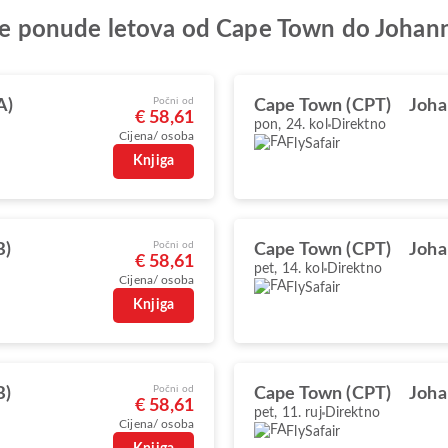
bolje ponude letova od Cape Town do Joha
Počni od
A)
Cape Town (CPT)
Joha
€ 58,61
pon, 24. kol
Direktno
Cijena/ osoba
FlySafair
Knjiga
Počni od
B)
Cape Town (CPT)
Joha
€ 58,61
pet, 14. kol
Direktno
Cijena/ osoba
FlySafair
Knjiga
Počni od
B)
Cape Town (CPT)
Joha
€ 58,61
pet, 11. ruj
Direktno
Cijena/ osoba
FlySafair