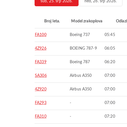
sub, 25. srp 2026.
ned, 26. srp 2026.
Broj leta.
Model zrakoplova
Odlaz
FA100
Boeing 737
05:45
4Z926
BOEING 787-9
06:05
FA339
Boeing 787
06:20
SA306
Airbus A350
07:00
4Z920
Airbus A350
07:00
FA293
-
07:00
FA310
-
07:20