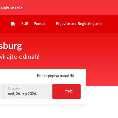
rirajte se sada!
EUR
Pomoć
Prijavite se / Registrirajte se
esburg
virajte odmah!
Prikaz popisa narudžbi
Povratak
traži
ned, 26. srp 2026.