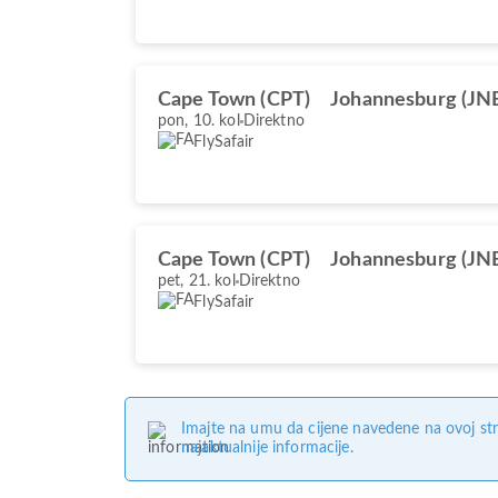
Cape Town (CPT)
Johannesburg (JN
pon, 10. kol
Direktno
FlySafair
Cape Town (CPT)
Johannesburg (JN
pet, 21. kol
Direktno
FlySafair
Imajte na umu da cijene navedene na ovoj str
najaktualnije informacije.