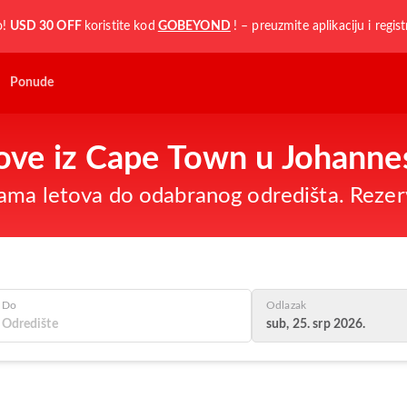
o!
USD 30 OFF
koristite kod
GOBEYOND
! – preuzmite aplikaciju i regist
Ponude
etove iz Cape Town u Johann
ama letova do odabranog odredišta. Rezer
Do
Odlazak
sub, 25. srp 2026.