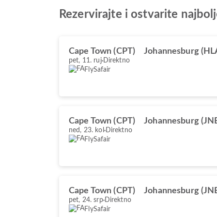
Rezervirajte i ostvarite naj
Cape Town (CPT)
Johannesburg (HL
pet, 11. ruj
Direktno
FlySafair
Cape Town (CPT)
Johannesburg (JN
ned, 23. kol
Direktno
FlySafair
Cape Town (CPT)
Johannesburg (JN
pet, 24. srp
Direktno
FlySafair