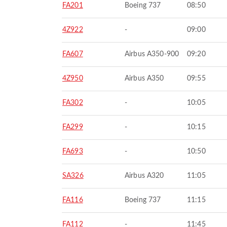
FA201
Boeing 737
08:50
4Z922
-
09:00
FA607
Airbus A350-900
09:20
4Z950
Airbus A350
09:55
FA302
-
10:05
FA299
-
10:15
FA693
-
10:50
SA326
Airbus A320
11:05
FA116
Boeing 737
11:15
FA112
-
11:45