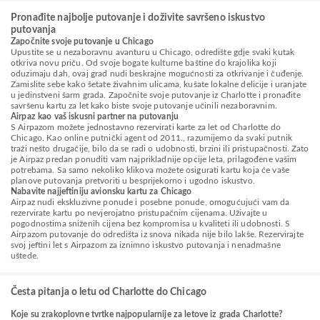
Pronađite najbolje putovanje i doživite savršeno iskustvo
putovanja
Započnite svoje putovanje u Chicago
Upustite se u nezaboravnu avanturu u Chicago, odredište gdje svaki kutak
otkriva novu priču. Od svoje bogate kulturne baštine do krajolika koji
oduzimaju dah, ovaj grad nudi beskrajne mogućnosti za otkrivanje i čuđenje.
Zamislite sebe kako šetate živahnim ulicama, kušate lokalne delicije i uranjate
u jedinstveni šarm grada. Započnite svoje putovanje iz Charlotte i pronađite
savršenu kartu za let kako biste svoje putovanje učinili nezaboravnim.
Airpaz kao vaš iskusni partner na putovanju
S Airpazom možete jednostavno rezervirati karte za let od Charlotte do
Chicago. Kao online putnički agent od 2011., razumijemo da svaki putnik
traži nešto drugačije, bilo da se radi o udobnosti, brzini ili pristupačnosti. Zato
je Airpaz predan ponuditi vam najprikladnije opcije leta, prilagođene vašim
potrebama. Sa samo nekoliko klikova možete osigurati kartu koja će vaše
planove putovanja pretvoriti u besprijekorno i ugodno iskustvo.
Nabavite najjeftiniju avionsku kartu za Chicago
Airpaz nudi ekskluzivne ponude i posebne ponude, omogućujući vam da
rezervirate kartu po nevjerojatno pristupačnim cijenama. Uživajte u
pogodnostima sniženih cijena bez kompromisa u kvaliteti ili udobnosti. S
Airpazom putovanje do odredišta iz snova nikada nije bilo lakše. Rezervirajte
svoj jeftini let s Airpazom za iznimno iskustvo putovanja i nenadmašne
uštede.
Česta pitanja o letu od Charlotte do Chicago
Koje su zrakoplovne tvrtke najpopularnije za letove iz grada Charlotte?