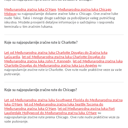
Međunarodna zračna luka O'Hare
,
Međunarodna zračna luka Chicago
Midway
su najpopularnije dolazne zračne luke u Chicago. Ove zračne luke
nude Taksi, Taksi i mnoge druge sadržaje za poboljšanje vašeg putničkog
iskustva. Možete provjeriti detaljne informacije o sadržajima i rasporedu
terminala u tim zračnim lukama.
Koje su najpopularnije zračne rute iz Charlotte?
let od Međunarodna zračna luka Charlotte Douglas do Zračna luka
LaGuardia
,
let od Međunarodna zračna luka Charlotte Douglas do
Međunarodna zračna luka John F. Kennedy
,
let od Međunarodna zračna luka
Charlotte Douglas do Međunarodna zračna luka Los Angeles
su
najpopularnije zračne rute iz Charlotte. Ove rute nude praktične veze za vaše
putovanje.
Koje su najpopularnije zračne rute do Chicago?
let od Međunarodna zračna luka Southwest Florida do Međunarodna zračna
luka O'Hare
,
let od Međunarodna zračna luka Seattle Tacoma do
Međunarodna zračna luka O'Hare
,
let od Međunarodna zračna luka Fort
Lauderdale Hollywood do Međunarodna zračna luka O'Hare
su
najpopularnije zračne rute prema Chicago. Ove rute nude praktične veze za
vaše putovanje.