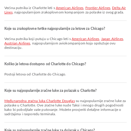
Većina putnika iz Charlotte leti s
American Airlines
,
Frontier Airlines
,
Delta Air
Lines
, najpopularnijom zrakoplovnom kompanijom za polaske iz ovog grada.
Koje su zrakoplovne tvrtke najpopularnije za letove za Chicago?
Većina putnika koji putuju u Chicago leti s
American Airlines
,
Japan Airlines
,
Austrian Airlines
, najpopularnijom aviokompanijom koja opslužuje ovu
destinaciju.
Koliko je letova dostupno od Charlotte do Chicago?
Postoji letova od Charlotte do Chicago.
Koje su najpopularnije zračne luke za polazak u Charlotte?
Međunarodna zračna luka Charlotte Douglas
su najpopularnije zračne luke za
polaske u Charlotte. Ove zračne luke nude Taksi i mnogo drugih pogodnosti
kako bi poboljšale vaše putovanje. Možete provjeriti detaljne informacije o
sadržajima i rasporedu terminala.
Koje su najpopularnije zračne luke za dolazak u Chicago?