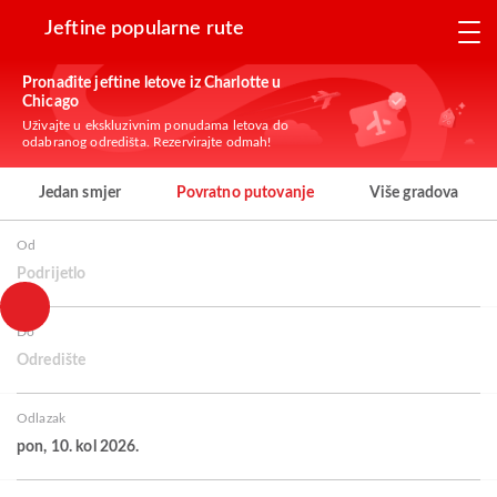
Jeftine popularne rute
Pronađite jeftine letove iz Charlotte u
Chicago
Uživajte u ekskluzivnim ponudama letova do
odabranog odredišta. Rezervirajte odmah!
Jedan smjer
Povratno putovanje
Više gradova
Od
Podrijetlo
Do
Odredište
Odlazak
pon, 10. kol 2026.