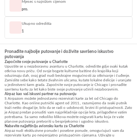
Mjesec s najnižom cijenom
pro.
Ukupno odredišta
1
Pronađite najbolje putovanje i doživite savršeno iskustvo
putovanja
Započnite svoje putovanje u Charlotte
Upustite se u nezaboravnu avanturu u Charlotte, odredište gdje svaki kutak
otkriva novu priču. Od svoje bogate kulturne baštine do krajolika koji
oduzimaju dah, ovaj grad nudi beskrajne mogućnosti za otkrivanje i čuđenje.
Zamislite sebe kako šetate živahnim ulicama, kušate lokalne delicije i uranjate
u jedinstveni šarm grada. Započnite svoje putovanje iz Chicago i pronađite
savršenu kartu za let kako biste svoje putovanje učinili nezaboravnim.
Airpaz kao vaš iskusni partner na putovanju
S Airpazom možete jednostavno rezervirati karte za let od Chicago do
Charlotte. Kao online putnički agent od 2011., razumijemo da svaki putnik
traži nešto drugačije, bilo da se radi o udobnosti, brzini ili pristupačnosti. Zato
je Airpaz predan ponuditi vam najprikladnije opcije leta, prilagođene vašim
potrebama. Sa samo nekoliko klikova možete osigurati kartu koja će vaše
planove putovanja pretvoriti u besprijekorno i ugodno iskustvo.
Nabavite najjeftiniju avionsku kartu za Charlotte
Airpaz nudi ekskluzivne ponude i posebne ponude, omogućujući vam da
rezervirate kartu po nevjerojatno pristupačnim cijenama. Uživajte u