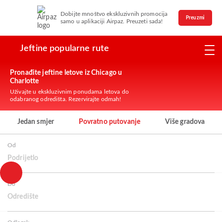
Dobijte mnoštvo ekskluzivnih promocija
Preuzmi
samo u aplikaciji Airpaz. Preuzeti sada!
Jeftine popularne rute
Pronađite jeftine letove iz Chicago u
Charlotte
Uživajte u ekskluzivnim ponudama letova do
odabranog odredišta. Rezervirajte odmah!
Jedan smjer
Povratno putovanje
Više gradova
Od
Podrijetlo
Do
Odredište