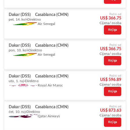
Dakar (DSS)
Casablanca (CMN)
Počni od
US$ 366.75
pet, 14. kol
Direktno
Cijena/ osoba
Air Senegal
Knjiga
Dakar (DSS)
Casablanca (CMN)
Počni od
US$ 366.75
pon, 10. kol
Direktno
Cijena/ osoba
Air Senegal
Knjiga
Dakar (DSS)
Casablanca (CMN)
Počni od
US$ 596.89
uto, 1. ruj
Direktno
Cijena/ osoba
Royal Air Maroc
Knjiga
Dakar (DSS)
Casablanca (CMN)
Počni od
US$ 873.63
čet, 10. ruj
Direktno
Cijena/ osoba
Qatar Airways
Knjiga