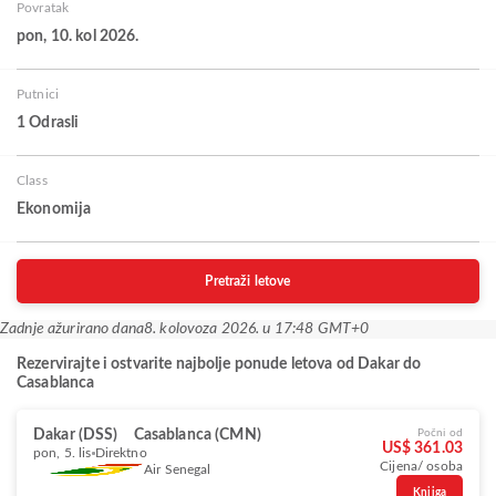
Povratak
pon, 10. kol 2026.
Putnici
1 Odrasli
Class
Ekonomija
Pretraži letove
Zadnje ažurirano dana
8. kolovoza 2026. u 17:48 GMT+0
Rezervirajte i ostvarite najbolje ponude letova od Dakar do
Casablanca
Dakar (DSS)
Casablanca (CMN)
Počni od
US$ 361.03
pon, 5. lis
Direktno
Cijena/ osoba
Air Senegal
Knjiga