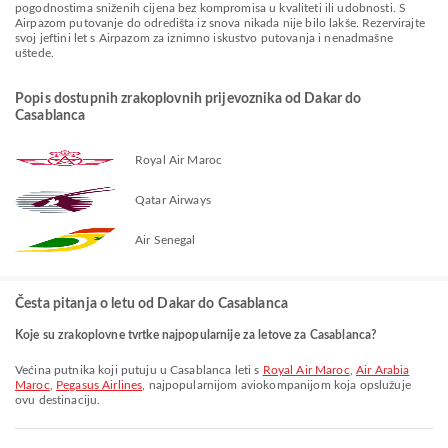
pogodnostima sniženih cijena bez kompromisa u kvaliteti ili udobnosti. S
Airpazom putovanje do odredišta iz snova nikada nije bilo lakše. Rezervirajte
svoj jeftini let s Airpazom za iznimno iskustvo putovanja i nenadmašne
uštede.
Popis dostupnih zrakoplovnih prijevoznika od Dakar do
Casablanca
Royal Air Maroc
Qatar Airways
Air Senegal
Česta pitanja o letu od Dakar do Casablanca
Koje su zrakoplovne tvrtke najpopularnije za letove za Casablanca?
Većina putnika koji putuju u Casablanca leti s
Royal Air Maroc
,
Air Arabia
Maroc
,
Pegasus Airlines
, najpopularnijom aviokompanijom koja opslužuje
ovu destinaciju.