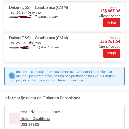
Dakar (DSS)
Casablanca (CMN)
Počni od
US$ 887.36
ned, 20. ruj
Direktno
Cijena/ osoba
Qatar Airways
Knjiga
Dakar (DSS)
Casablanca (CMN)
Počni od
US$ 961.54
uto, 25. kol
Direktno
Cijena/ osoba
Qatar Airways
Knjiga
Imajte na umu da cijene navedene na ovoj stranici možda nisu
ažurne i podložne promjenama bez prethodne najave. Nastojimo
pružiti najtočnije i najaktualnije informacije.
Informacije o letu od Dakar do Casablanca
Ekskluzivne ponude letova
Dakar - Casablanca
US$ 361.03