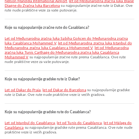
Nelson Mandela International Airport
,
let od Međunarodna zračna luka Blaise
Diagne do Zračna luka Barcelona
su najpopularnije zračne rute iz Dakar. Ove
rute nude praktične veze za vaše putovanje.
Koje su najpopularnije zračne rute do Casablanca?
let od Međunarodna zračna luka Sabiha Gokcen do Međunarodna zračna
luka Casablanca Mohammed V
,
let od Međunarodna zračna luka Istanbul do
Međunarodna zračna luka Casablanca Mohammed V
,
let od Međunarodna
zračna luka Tunis Carthage do Međunarodna zračna luka Casablanca
Mohammed V
su najpopularnije zračne rute prema Casablanca. Ove rute
nude praktične veze za vaše putovanje.
Koje su najpopularnije gradske rute iz Dakar?
let od Dakar do Praia
,
let od Dakar do Barcelona
su najpopularnije gradske
rute iz Dakar. Ove rute nude praktične veze iz većih gradova.
Koje su najpopularnije gradske rute do Casablanca?
let od Istanbul do Casablanca
,
let od Tunis do Casablanca
,
let od Málaga do
Casablanca
su najpopularnije gradske rute prema Casablanca. Ove rute nude
praktične veze iz većih gradova.