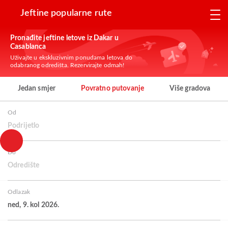
Jeftine popularne rute
Pronađite jeftine letove iz Dakar u
Casablanca
Uživajte u ekskluzivnim ponudama letova do
odabranog odredišta. Rezervirajte odmah!
Jedan smjer
Povratno putovanje
Više gradova
Od
Podrijetlo
Do
Odredište
Odlazak
ned, 9. kol 2026.