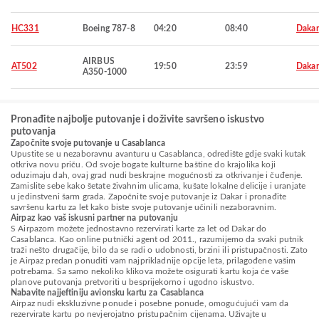
HC331
Boeing 787-8
04:20
08:40
Dakar
AIRBUS
AT502
19:50
23:59
Dakar
A350-1000
Pronađite najbolje putovanje i doživite savršeno iskustvo
putovanja
Započnite svoje putovanje u Casablanca
Upustite se u nezaboravnu avanturu u Casablanca, odredište gdje svaki kutak
otkriva novu priču. Od svoje bogate kulturne baštine do krajolika koji
oduzimaju dah, ovaj grad nudi beskrajne mogućnosti za otkrivanje i čuđenje.
Zamislite sebe kako šetate živahnim ulicama, kušate lokalne delicije i uranjate
u jedinstveni šarm grada. Započnite svoje putovanje iz Dakar i pronađite
savršenu kartu za let kako biste svoje putovanje učinili nezaboravnim.
Airpaz kao vaš iskusni partner na putovanju
S Airpazom možete jednostavno rezervirati karte za let od Dakar do
Casablanca. Kao online putnički agent od 2011., razumijemo da svaki putnik
traži nešto drugačije, bilo da se radi o udobnosti, brzini ili pristupačnosti. Zato
je Airpaz predan ponuditi vam najprikladnije opcije leta, prilagođene vašim
potrebama. Sa samo nekoliko klikova možete osigurati kartu koja će vaše
planove putovanja pretvoriti u besprijekorno i ugodno iskustvo.
Nabavite najjeftiniju avionsku kartu za Casablanca
Airpaz nudi ekskluzivne ponude i posebne ponude, omogućujući vam da
rezervirate kartu po nevjerojatno pristupačnim cijenama. Uživajte u