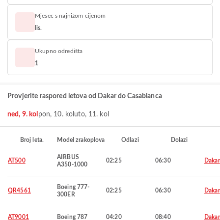
Mjesec s najnižom cijenom
lis.
Ukupno odredišta
1
Provjerite raspored letova od Dakar do Casablanca
ned, 9. kol
pon, 10. kol
uto, 11. kol
Broj leta.
Model zrakoplova
Odlazi
Dolazi
AIRBUS
AT500
02:25
06:30
Dakar
A350-1000
Boeing 777-
QR4561
02:25
06:30
Dakar
300ER
AT9001
Boeing 787
04:20
08:40
Dakar