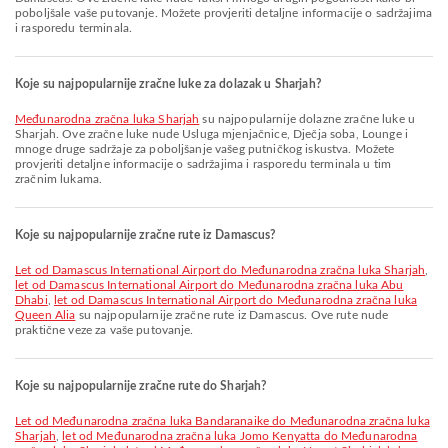
poboljšale vaše putovanje. Možete provjeriti detaljne informacije o sadržajima
i rasporedu terminala.
Koje su najpopularnije zračne luke za dolazak u Sharjah?
Međunarodna zračna luka Sharjah
su najpopularnije dolazne zračne luke u
Sharjah. Ove zračne luke nude Usluga mjenjačnice, Dječja soba, Lounge i
mnoge druge sadržaje za poboljšanje vašeg putničkog iskustva. Možete
provjeriti detaljne informacije o sadržajima i rasporedu terminala u tim
zračnim lukama.
Koje su najpopularnije zračne rute iz Damascus?
let od Damascus International Airport do Međunarodna zračna luka Sharjah
,
let od Damascus International Airport do Međunarodna zračna luka Abu
Dhabi
,
let od Damascus International Airport do Međunarodna zračna luka
Queen Alia
su najpopularnije zračne rute iz Damascus. Ove rute nude
praktične veze za vaše putovanje.
Koje su najpopularnije zračne rute do Sharjah?
let od Međunarodna zračna luka Bandaranaike do Međunarodna zračna luka
Sharjah
,
let od Međunarodna zračna luka Jomo Kenyatta do Međunarodna