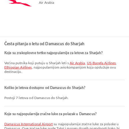
Air Arabia
Česta pitanja o letu od Damascus do Sharjah
Koje su zrakoplovne tvrtke najpopularnije za letove za Sharjah?
Većina putnika koji putuju u Sharjah leti s
Air Arabia
,
US-Bangla Airlines
,
Ethiopian Airlines
, najpopularnijom aviokompanijom koja opslužuje ovu
destinaciju.
Koliko je letova dostupno od Damascus do Sharjah?
Postoji 7 letova od Damascus do Sharjah.
Koje su najpopularnije zračne luke za polazak u Damascus?
Damascus International Airport
su najpopularnije zračne luke za polaske u
Damascus. Ove zračne luke nude Taksi i mnogo drugih pogodnosti kako bi