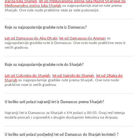
zračna luka Sharjah
,
let od Međunarodna zračna luka Hazrat Shahjalal do
Međunarodna zračna luka Sharjah
su najpopularnije zračne rute prema
Sharjah. Ove rute nude praktične veze za vaše putovanje.
Koje su najpopularnije gradske rute iz Damascus?
let od Damascus do Abu Dhabi
,
let od Damascus do Amman
su
najpopularnije gradske rute iz Damascus. Ove rute nude praktične veze iz
većih gradova.
Koje su najpopularnije gradske rute do Sharjah?
let od Colombo do Sharjah
,
let od Nairobi do Sharjah
,
let od Dhaka do
Sharjah
su najpopularnije gradske rute prema Sharjah. Ove rute nude
praktične veze iz većih gradova.
U koliko sati polazi najraniji let iz Damascus prema Sharjah?
Najraniji let iz Damascus za Sharjah s XH polazi u 00:05. Ovaj red letenja
možete pronaći i usporediti s drugim dostupnim letovima na Airpazu.
U koliko sati polazi posljednji let od Damascus do Sharjah koristeći ?