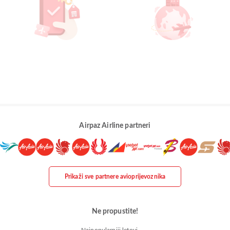
Airpaz Airline partneri
Prikaži sve partnere avioprijevoznika
Ne propustite!