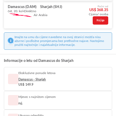
Damascus (DAM)
Sharjah (SHJ)
Počni od
US$ 368.35
čet, 20. kol
Direktno
Cijena/ osoba
Air Arabia
Knjiga
Imajte na umu da cijene navedene na ovoj stranici možda nisu
ažurne i podložne promjenama bez prethodne najave. Nastojimo
pružiti najtočnije i najaktualnije informacije.
Informacije o letu od Damascus do Sharjah
Ekskluzivne ponude letova
Damascus - Sharjah
US$ 149.9
Mjesec s najnižom cijenom
ruj.
Ukupno odredišta