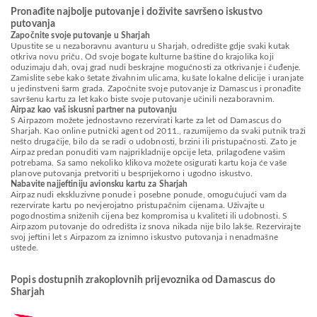
Pronađite najbolje putovanje i doživite savršeno iskustvo
putovanja
Započnite svoje putovanje u Sharjah
Upustite se u nezaboravnu avanturu u Sharjah, odredište gdje svaki kutak
otkriva novu priču. Od svoje bogate kulturne baštine do krajolika koji
oduzimaju dah, ovaj grad nudi beskrajne mogućnosti za otkrivanje i čuđenje.
Zamislite sebe kako šetate živahnim ulicama, kušate lokalne delicije i uranjate
u jedinstveni šarm grada. Započnite svoje putovanje iz Damascus i pronađite
savršenu kartu za let kako biste svoje putovanje učinili nezaboravnim.
Airpaz kao vaš iskusni partner na putovanju
S Airpazom možete jednostavno rezervirati karte za let od Damascus do
Sharjah. Kao online putnički agent od 2011., razumijemo da svaki putnik traži
nešto drugačije, bilo da se radi o udobnosti, brzini ili pristupačnosti. Zato je
Airpaz predan ponuditi vam najprikladnije opcije leta, prilagođene vašim
potrebama. Sa samo nekoliko klikova možete osigurati kartu koja će vaše
planove putovanja pretvoriti u besprijekorno i ugodno iskustvo.
Nabavite najjeftiniju avionsku kartu za Sharjah
Airpaz nudi ekskluzivne ponude i posebne ponude, omogućujući vam da
rezervirate kartu po nevjerojatno pristupačnim cijenama. Uživajte u
pogodnostima sniženih cijena bez kompromisa u kvaliteti ili udobnosti. S
Airpazom putovanje do odredišta iz snova nikada nije bilo lakše. Rezervirajte
svoj jeftini let s Airpazom za iznimno iskustvo putovanja i nenadmašne
uštede.
Popis dostupnih zrakoplovnih prijevoznika od Damascus do
Sharjah