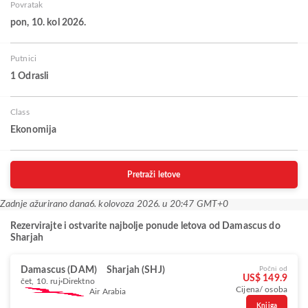
Povratak
pon, 10. kol 2026.
Putnici
1 Odrasli
Class
Ekonomija
Pretraži letove
Zadnje ažurirano dana
6. kolovoza 2026. u 20:47 GMT+0
Rezervirajte i ostvarite najbolje ponude letova od Damascus do
Sharjah
Damascus (DAM)
Sharjah (SHJ)
Počni od
US$ 149.9
čet, 10. ruj
Direktno
Cijena/ osoba
Air Arabia
Knjiga