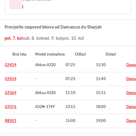
1
Provjerite raspored letova od Damascus do Sharjah
pet, 7. kol
sub, 8. kol
ned, 9. kol
pon, 10. kol
Broj leta.
Model zrakoplova
Odlazi
Dolazi
G9434
Airbus A320
07:25
11:30
Dama
G9434
-
07:25
11:40
Dama
G9364
Airbus A320
11:10
15:15
Dama
G9376
A32N-174Y
13:55
18:00
Dama
RB501
-
15:00
19:00
Dama