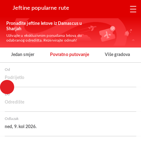
Jeftine popularne rute
Pronađite jeftine letove iz Damascus u
Sharjah
Uživajte u ekskluzivnim ponudama letova do
odabranog odredišta. Rezervirajte odmah!
Jedan smjer
Povratno putovanje
Više gradova
Od
Podrijetlo
Do
Odredište
Odlazak
ned, 9. kol 2026.