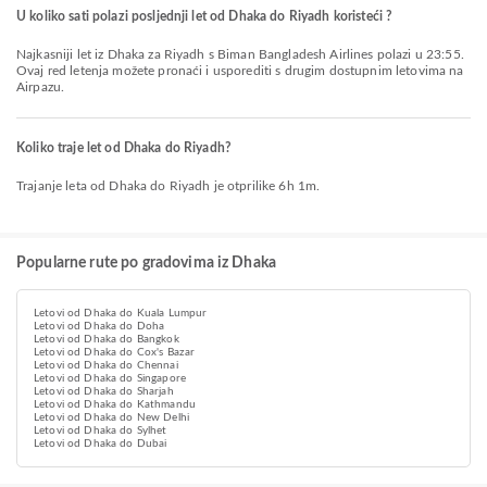
U koliko sati polazi posljednji let od Dhaka do Riyadh koristeći ?
Najkasniji let iz Dhaka za Riyadh s Biman Bangladesh Airlines polazi u 23:55.
Ovaj red letenja možete pronaći i usporediti s drugim dostupnim letovima na
Airpazu.
Koliko traje let od Dhaka do Riyadh?
Trajanje leta od Dhaka do Riyadh je otprilike 6h 1m.
Popularne rute po gradovima iz Dhaka
Letovi od Dhaka do Kuala Lumpur
Letovi od Dhaka do Doha
Letovi od Dhaka do Bangkok
Letovi od Dhaka do Cox's Bazar
Letovi od Dhaka do Chennai
Letovi od Dhaka do Singapore
Letovi od Dhaka do Sharjah
Letovi od Dhaka do Kathmandu
Letovi od Dhaka do New Delhi
Letovi od Dhaka do Sylhet
Letovi od Dhaka do Dubai