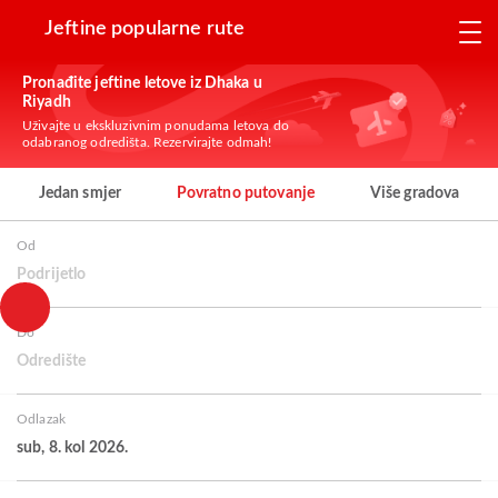
Jeftine popularne rute
Pronađite jeftine letove iz Dhaka u
Riyadh
Uživajte u ekskluzivnim ponudama letova do
odabranog odredišta. Rezervirajte odmah!
Jedan smjer
Povratno putovanje
Više gradova
Od
Podrijetlo
Do
Odredište
Odlazak
sub, 8. kol 2026.