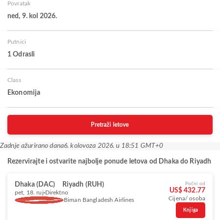
Povratak
ned, 9. kol 2026.
Putnici
1 Odrasli
Class
Ekonomija
Pretraži letove
Zadnje ažurirano dana
6. kolovoza 2026. u 18:51 GMT+0
Rezervirajte i ostvarite najbolje ponude letova od Dhaka do Riyadh
Dhaka (DAC)
Riyadh (RUH)
Počni od
US$ 432.77
pet, 18. ruj
Direktno
Cijena/ osoba
Biman Bangladesh Airlines
Knjiga