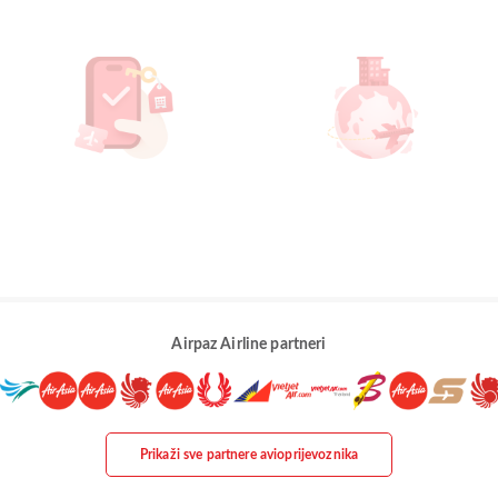
Airpaz Airline partneri
Prikaži sve partnere avioprijevoznika