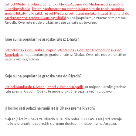
let od Međunarodna zračna luka Ninoy Aquino do Međunarodna zračna
lukaKing Khalid
,
let od Međunarodna zračna luka Kairo do Međunarodna
zračna lukaKing Khalid
,
let od Međunarodna zračna luka Hazrat Shahjalal do
Međunarodna zračna lukaKing Khalid
su najpopularnije zračne rute prema
Riyadh. Ove rute nude praktične veze za vaše putovanje.
Koje su najpopularnije gradske rute iz Dhaka?
let od Dhaka do Kuala Lumpur
,
let od Dhaka do Doha
,
let od Dhaka do
Bangkok
su najpopularnije gradske rute iz Dhaka. Ove rute nude praktične
veze iz većih gradova.
Koje su najpopularnije gradske rute do Riyadh?
let od Manila do Riyadh
,
let od Cairo do Riyadh
su najpopularnije gradske
rute prema Riyadh. Ove rute nude praktične veze iz većih gradova.
U koliko sati polazi najraniji let iz Dhaka prema Riyadh?
Najraniji let iz Dhaka za Riyadh s Saudia polazi u 00:45. Ovaj red letenja
možete pronaći i usporediti s drugim dostupnim letovima na Airpazu.