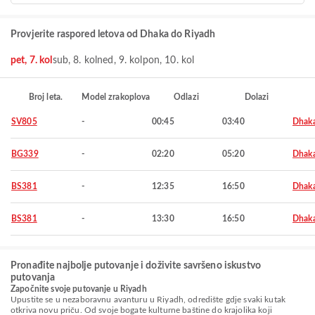
Provjerite raspored letova od Dhaka do Riyadh
pet, 7. kol
sub, 8. kol
ned, 9. kol
pon, 10. kol
Broj leta.
Model zrakoplova
Odlazi
Dolazi
SV805
-
00:45
03:40
Dhak
BG339
-
02:20
05:20
Dhak
BS381
-
12:35
16:50
Dhak
BS381
-
13:30
16:50
Dhak
Pronađite najbolje putovanje i doživite savršeno iskustvo
putovanja
Započnite svoje putovanje u Riyadh
Upustite se u nezaboravnu avanturu u Riyadh, odredište gdje svaki kutak
otkriva novu priču. Od svoje bogate kulturne baštine do krajolika koji