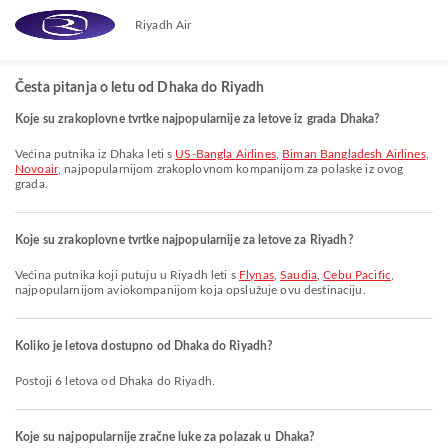
Riyadh Air
Česta pitanja o letu od Dhaka do Riyadh
Koje su zrakoplovne tvrtke najpopularnije za letove iz grada Dhaka?
Većina putnika iz Dhaka leti s
US-Bangla Airlines
,
Biman Bangladesh Airlines
,
Novoair
, najpopularnijom zrakoplovnom kompanijom za polaske iz ovog
grada.
Koje su zrakoplovne tvrtke najpopularnije za letove za Riyadh?
Većina putnika koji putuju u Riyadh leti s
Flynas
,
Saudia
,
Cebu Pacific
,
najpopularnijom aviokompanijom koja opslužuje ovu destinaciju.
Koliko je letova dostupno od Dhaka do Riyadh?
Postoji 6 letova od Dhaka do Riyadh.
Koje su najpopularnije zračne luke za polazak u Dhaka?