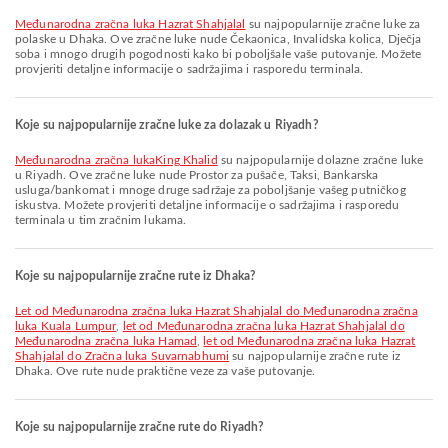
Međunarodna zračna luka Hazrat Shahjalal
su najpopularnije zračne luke za
polaske u Dhaka. Ove zračne luke nude Čekaonica, Invalidska kolica, Dječja
soba i mnogo drugih pogodnosti kako bi poboljšale vaše putovanje. Možete
provjeriti detaljne informacije o sadržajima i rasporedu terminala.
Koje su najpopularnije zračne luke za dolazak u Riyadh?
Međunarodna zračna lukaKing Khalid
su najpopularnije dolazne zračne luke
u Riyadh. Ove zračne luke nude Prostor za pušače, Taksi, Bankarska
usluga/bankomat i mnoge druge sadržaje za poboljšanje vašeg putničkog
iskustva. Možete provjeriti detaljne informacije o sadržajima i rasporedu
terminala u tim zračnim lukama.
Koje su najpopularnije zračne rute iz Dhaka?
let od Međunarodna zračna luka Hazrat Shahjalal do Međunarodna zračna
luka Kuala Lumpur
,
let od Međunarodna zračna luka Hazrat Shahjalal do
Međunarodna zračna luka Hamad
,
let od Međunarodna zračna luka Hazrat
Shahjalal do Zračna luka Suvarnabhumi
su najpopularnije zračne rute iz
Dhaka. Ove rute nude praktične veze za vaše putovanje.
Koje su najpopularnije zračne rute do Riyadh?