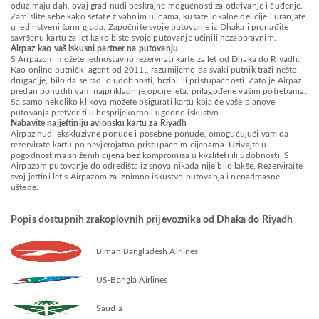
oduzimaju dah, ovaj grad nudi beskrajne mogućnosti za otkrivanje i čuđenje.
Zamislite sebe kako šetate živahnim ulicama, kušate lokalne delicije i uranjate
u jedinstveni šarm grada. Započnite svoje putovanje iz Dhaka i pronađite
savršenu kartu za let kako biste svoje putovanje učinili nezaboravnim.
Airpaz kao vaš iskusni partner na putovanju
S Airpazom možete jednostavno rezervirati karte za let od Dhaka do Riyadh.
Kao online putnički agent od 2011., razumijemo da svaki putnik traži nešto
drugačije, bilo da se radi o udobnosti, brzini ili pristupačnosti. Zato je Airpaz
predan ponuditi vam najprikladnije opcije leta, prilagođene vašim potrebama.
Sa samo nekoliko klikova možete osigurati kartu koja će vaše planove
putovanja pretvoriti u besprijekorno i ugodno iskustvo.
Nabavite najjeftiniju avionsku kartu za Riyadh
Airpaz nudi ekskluzivne ponude i posebne ponude, omogućujući vam da
rezervirate kartu po nevjerojatno pristupačnim cijenama. Uživajte u
pogodnostima sniženih cijena bez kompromisa u kvaliteti ili udobnosti. S
Airpazom putovanje do odredišta iz snova nikada nije bilo lakše. Rezervirajte
svoj jeftini let s Airpazom za iznimno iskustvo putovanja i nenadmašne
uštede.
Popis dostupnih zrakoplovnih prijevoznika od Dhaka do Riyadh
Biman Bangladesh Airlines
US-Bangla Airlines
Saudia