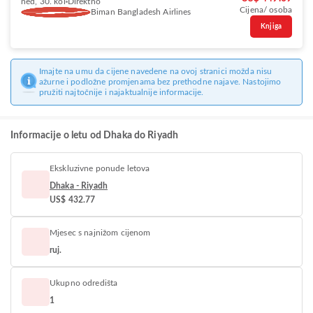
ned, 30. kol
Direktno
Cijena/ osoba
Biman Bangladesh Airlines
Knjiga
Imajte na umu da cijene navedene na ovoj stranici možda nisu
ažurne i podložne promjenama bez prethodne najave. Nastojimo
pružiti najtočnije i najaktualnije informacije.
Informacije o letu od Dhaka do Riyadh
Ekskluzivne ponude letova
Dhaka - Riyadh
US$ 432.77
Mjesec s najnižom cijenom
ruj.
Ukupno odredišta
1