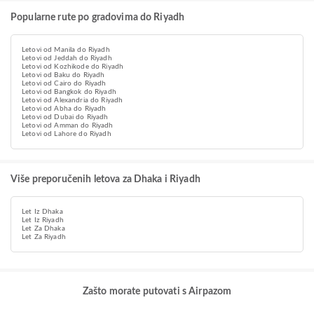
Popularne rute po gradovima do Riyadh
Letovi od Manila do Riyadh
Letovi od Jeddah do Riyadh
Letovi od Kozhikode do Riyadh
Letovi od Baku do Riyadh
Letovi od Cairo do Riyadh
Letovi od Bangkok do Riyadh
Letovi od Alexandria do Riyadh
Letovi od Abha do Riyadh
Letovi od Dubai do Riyadh
Letovi od Amman do Riyadh
Letovi od Lahore do Riyadh
Više preporučenih letova za Dhaka i Riyadh
Let Iz Dhaka
Let Iz Riyadh
Let Za Dhaka
Let Za Riyadh
Zašto morate putovati s Airpazom