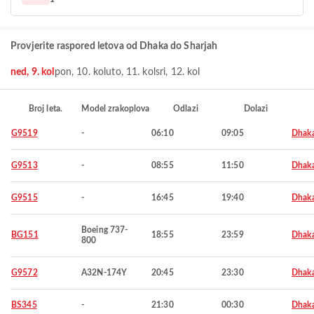
Provjerite raspored letova od Dhaka do Sharjah
ned, 9. kol
pon, 10. kol
uto, 11. kol
sri, 12. kol
Broj leta.
Model zrakoplova
Odlazi
Dolazi
G9519
-
06:10
09:05
Dhak
G9513
-
08:55
11:50
Dhak
G9515
-
16:45
19:40
Dhak
Boeing 737-
BG151
18:55
23:59
Dhak
800
G9572
A32N-174Y
20:45
23:30
Dhak
BS345
-
21:30
00:30
Dhak