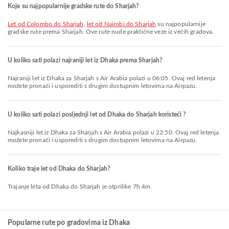
Koje su najpopularnije gradske rute do Sharjah?
let od Colombo do Sharjah
,
let od Nairobi do Sharjah
su najpopularnije
gradske rute prema Sharjah. Ove rute nude praktične veze iz većih gradova.
U koliko sati polazi najraniji let iz Dhaka prema Sharjah?
Najraniji let iz Dhaka za Sharjah s Air Arabia polazi u 06:05. Ovaj red letenja
možete pronaći i usporediti s drugim dostupnim letovima na Airpazu.
U koliko sati polazi posljednji let od Dhaka do Sharjah koristeći ?
Najkasniji let iz Dhaka za Sharjah s Air Arabia polazi u 22:50. Ovaj red letenja
možete pronaći i usporediti s drugim dostupnim letovima na Airpazu.
Koliko traje let od Dhaka do Sharjah?
Trajanje leta od Dhaka do Sharjah je otprilike 7h 4m.
Popularne rute po gradovima iz Dhaka