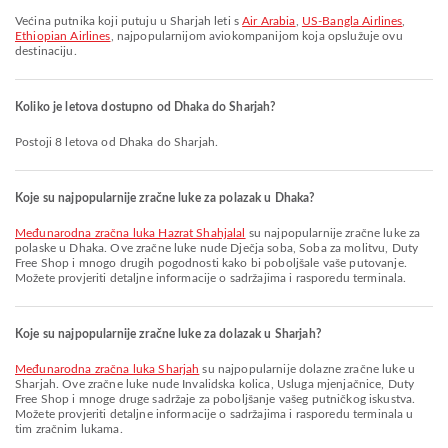
Većina putnika koji putuju u Sharjah leti s
Air Arabia
,
US-Bangla Airlines
,
Ethiopian Airlines
, najpopularnijom aviokompanijom koja opslužuje ovu
destinaciju.
Koliko je letova dostupno od Dhaka do Sharjah?
Postoji 8 letova od Dhaka do Sharjah.
Koje su najpopularnije zračne luke za polazak u Dhaka?
Međunarodna zračna luka Hazrat Shahjalal
su najpopularnije zračne luke za
polaske u Dhaka. Ove zračne luke nude Dječja soba, Soba za molitvu, Duty
Free Shop i mnogo drugih pogodnosti kako bi poboljšale vaše putovanje.
Možete provjeriti detaljne informacije o sadržajima i rasporedu terminala.
Koje su najpopularnije zračne luke za dolazak u Sharjah?
Međunarodna zračna luka Sharjah
su najpopularnije dolazne zračne luke u
Sharjah. Ove zračne luke nude Invalidska kolica, Usluga mjenjačnice, Duty
Free Shop i mnoge druge sadržaje za poboljšanje vašeg putničkog iskustva.
Možete provjeriti detaljne informacije o sadržajima i rasporedu terminala u
tim zračnim lukama.