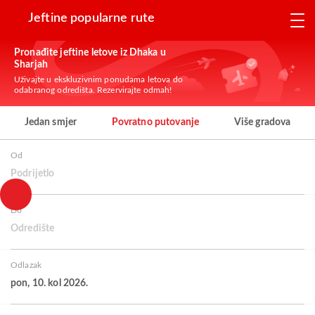
Jeftine popularne rute
Pronađite jeftine letove iz Dhaka u
Sharjah
Uživajte u ekskluzivnim ponudama letova do
odabranog odredišta. Rezervirajte odmah!
Jedan smjer
Povratno putovanje
Više gradova
Od
Podrijetlo
Do
Odredište
Odlazak
pon, 10. kol 2026.