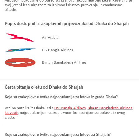
Airpazom putovanje do odredišta iz snova nikada nije bilo lakše. Rezervirajte
svoj jeftini let s Airpazom za iznimno iskustvo putovanja i nenadmašne
uštede.
Popis dostupnih zrakoplovnih prijevoznika od Dhaka do Sharjah
Air Arabia
US-Bangla Airlines
Biman Bangladesh Airlines
Česta pitanja o letu od Dhaka do Sharjah
Koje su zrakoplovne tvrtke najpopularnije za letove iz grada Dhaka?
Većina putnika iz Dhaka leti s
US-Bangla Airlines
,
Biman Bangladesh Airlines
,
Novoair
, najpopularnijom zrakoplovnom kompanijom za polaske iz ovog
grada.
Koje su zrakoplovne tvrtke najpopularnije za letove za Sharjah?