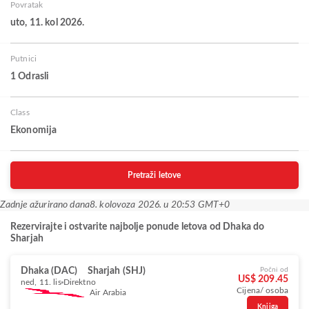
Povratak
uto, 11. kol 2026.
Putnici
1 Odrasli
Class
Ekonomija
Pretraži letove
Zadnje ažurirano dana
8. kolovoza 2026. u 20:53 GMT+0
Rezervirajte i ostvarite najbolje ponude letova od Dhaka do
Sharjah
Dhaka (DAC)
Sharjah (SHJ)
Počni od
US$ 209.45
ned, 11. lis
Direktno
Cijena/ osoba
Air Arabia
Knjiga