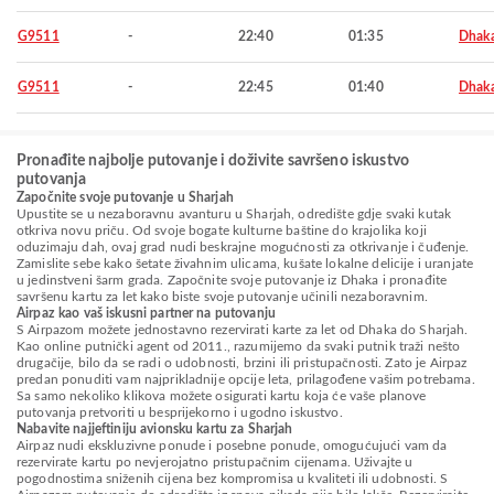
G9511
-
22:40
01:35
Dhak
G9511
-
22:45
01:40
Dhak
Pronađite najbolje putovanje i doživite savršeno iskustvo
putovanja
Započnite svoje putovanje u Sharjah
Upustite se u nezaboravnu avanturu u Sharjah, odredište gdje svaki kutak
otkriva novu priču. Od svoje bogate kulturne baštine do krajolika koji
oduzimaju dah, ovaj grad nudi beskrajne mogućnosti za otkrivanje i čuđenje.
Zamislite sebe kako šetate živahnim ulicama, kušate lokalne delicije i uranjate
u jedinstveni šarm grada. Započnite svoje putovanje iz Dhaka i pronađite
savršenu kartu za let kako biste svoje putovanje učinili nezaboravnim.
Airpaz kao vaš iskusni partner na putovanju
S Airpazom možete jednostavno rezervirati karte za let od Dhaka do Sharjah.
Kao online putnički agent od 2011., razumijemo da svaki putnik traži nešto
drugačije, bilo da se radi o udobnosti, brzini ili pristupačnosti. Zato je Airpaz
predan ponuditi vam najprikladnije opcije leta, prilagođene vašim potrebama.
Sa samo nekoliko klikova možete osigurati kartu koja će vaše planove
putovanja pretvoriti u besprijekorno i ugodno iskustvo.
Nabavite najjeftiniju avionsku kartu za Sharjah
Airpaz nudi ekskluzivne ponude i posebne ponude, omogućujući vam da
rezervirate kartu po nevjerojatno pristupačnim cijenama. Uživajte u
pogodnostima sniženih cijena bez kompromisa u kvaliteti ili udobnosti. S