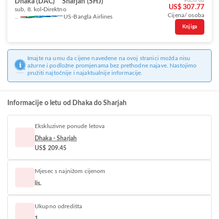
Dhaka (DAC)
Sharjah (SHJ)
Počni od
US$ 307.77
sub, 8. kol
Direktno
Cijena/ osoba
US-Bangla Airlines
Knjiga
Imajte na umu da cijene navedene na ovoj stranici možda nisu
ažurne i podložne promjenama bez prethodne najave. Nastojimo
pružiti najtočnije i najaktualnije informacije.
Informacije o letu od Dhaka do Sharjah
Ekskluzivne ponude letova
Dhaka - Sharjah
US$ 209.45
Mjesec s najnižom cijenom
lis.
Ukupno odredišta
1