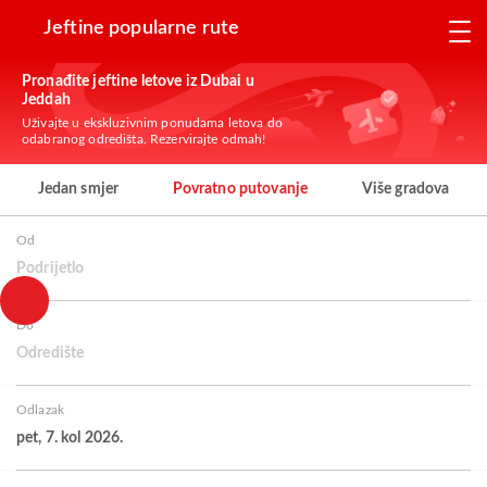
Jeftine popularne rute
Pronađite jeftine letove iz Dubai u
Jeddah
Uživajte u ekskluzivnim ponudama letova do
odabranog odredišta. Rezervirajte odmah!
Jedan smjer
Povratno putovanje
Više gradova
Od
Podrijetlo
Do
Odredište
Odlazak
pet, 7. kol 2026.