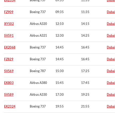
EK2334
Boeing 737
09:35
11:35
Duba
FZ909
Boeing 737
09:35
11:35
Duba
XY502
Airbus A320
12:10
14:15
Duba
SV591
Airbus A321
12:30
14:25
Duba
EK2068
Boeing 737
14:45
16:45
Duba
FZ829
Boeing 737
14:45
16:45
Duba
SV569
Boeing 787
15:30
17:25
Duba
EK803
Airbus A380
15:45
17:45
Duba
SV589
Airbus A330
17:30
19:25
Duba
EK2324
Boeing 737
19:55
21:55
Duba