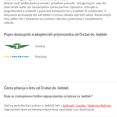
Airpaz nudi ekskluzivne ponude i posebne ponude, omogućujući vam da
rezervirate kartu po nevjerojatno pristupačnim cijenama. Uživajte u
pogodnostima sniženih cijena bez kompromisa u kvaliteti ili udobnosti. S
Airpazom putovanje do odredišta iz snova nikada nije bilo lakše. Rezervirajte
svoj jeftini let s Airpazom za iznimno iskustvo putovanja i nenadmašne
uštede.
Popis dostupnih zrakoplovnih prijevoznika od Dubai do Jeddah
Saudia
flydubai
Česta pitanja o letu od Dubai do Jeddah
Koje su zrakoplovne tvrtke najpopularnije za letove za Jeddah?
Većina putnika koji putuju u Jeddah leti s
AirAsiaX
,
Saudia
,
Malaysia Airlines
,
najpopularnijom aviokompanijom koja opslužuje ovu destinaciju.