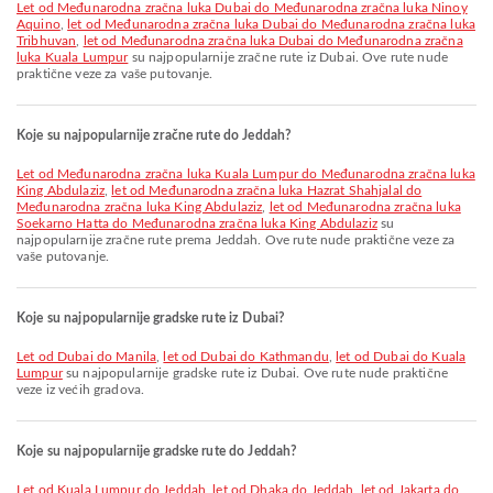
let od Međunarodna zračna luka Dubai do Međunarodna zračna luka Ninoy
Aquino
,
let od Međunarodna zračna luka Dubai do Međunarodna zračna luka
Tribhuvan
,
let od Međunarodna zračna luka Dubai do Međunarodna zračna
luka Kuala Lumpur
su najpopularnije zračne rute iz Dubai. Ove rute nude
praktične veze za vaše putovanje.
Koje su najpopularnije zračne rute do Jeddah?
let od Međunarodna zračna luka Kuala Lumpur do Međunarodna zračna luka
King Abdulaziz
,
let od Međunarodna zračna luka Hazrat Shahjalal do
Međunarodna zračna luka King Abdulaziz
,
let od Međunarodna zračna luka
Soekarno Hatta do Međunarodna zračna luka King Abdulaziz
su
najpopularnije zračne rute prema Jeddah. Ove rute nude praktične veze za
vaše putovanje.
Koje su najpopularnije gradske rute iz Dubai?
let od Dubai do Manila
,
let od Dubai do Kathmandu
,
let od Dubai do Kuala
Lumpur
su najpopularnije gradske rute iz Dubai. Ove rute nude praktične
veze iz većih gradova.
Koje su najpopularnije gradske rute do Jeddah?
let od Kuala Lumpur do Jeddah
,
let od Dhaka do Jeddah
,
let od Jakarta do