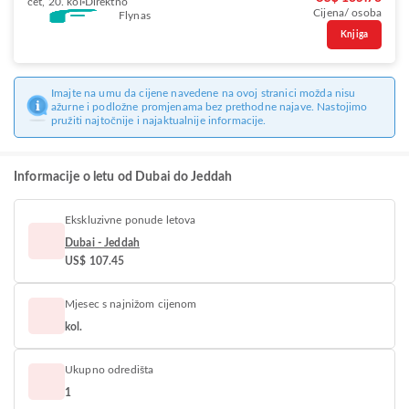
čet, 20. kol
Direktno
Cijena/ osoba
Flynas
Knjiga
Imajte na umu da cijene navedene na ovoj stranici možda nisu
ažurne i podložne promjenama bez prethodne najave. Nastojimo
pružiti najtočnije i najaktualnije informacije.
Informacije o letu od Dubai do Jeddah
Ekskluzivne ponude letova
Dubai - Jeddah
US$ 107.45
Mjesec s najnižom cijenom
kol.
Ukupno odredišta
1