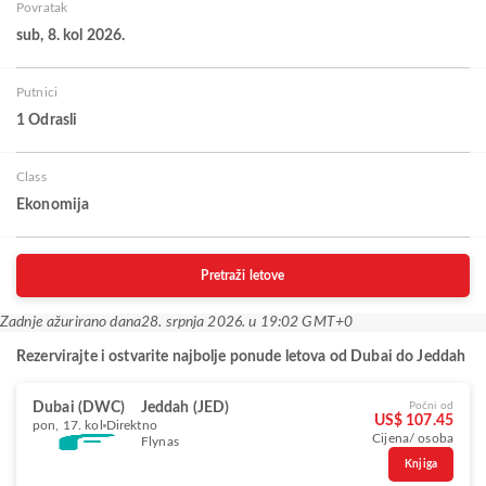
Povratak
sub, 8. kol 2026.
Putnici
1 Odrasli
Class
Ekonomija
Pretraži letove
Zadnje ažurirano dana
28. srpnja 2026. u 19:02 GMT+0
Rezervirajte i ostvarite najbolje ponude letova od Dubai do Jeddah
Dubai (DWC)
Jeddah (JED)
Počni od
US$ 107.45
pon, 17. kol
Direktno
Cijena/ osoba
Flynas
Knjiga