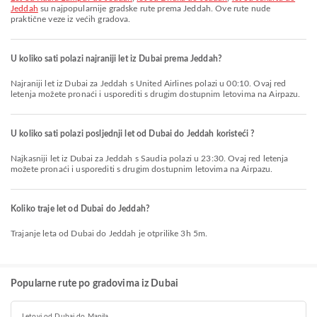
Jeddah
su najpopularnije gradske rute prema Jeddah. Ove rute nude
praktične veze iz većih gradova.
U koliko sati polazi najraniji let iz Dubai prema Jeddah?
Najraniji let iz Dubai za Jeddah s United Airlines polazi u 00:10. Ovaj red
letenja možete pronaći i usporediti s drugim dostupnim letovima na Airpazu.
U koliko sati polazi posljednji let od Dubai do Jeddah koristeći ?
Najkasniji let iz Dubai za Jeddah s Saudia polazi u 23:30. Ovaj red letenja
možete pronaći i usporediti s drugim dostupnim letovima na Airpazu.
Koliko traje let od Dubai do Jeddah?
Trajanje leta od Dubai do Jeddah je otprilike 3h 5m.
Popularne rute po gradovima iz Dubai
Letovi od Dubai do Manila