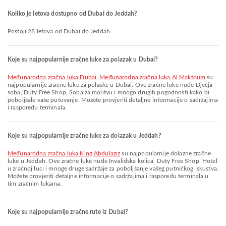
Koliko je letova dostupno od Dubai do Jeddah?
Postoji 28 letova od Dubai do Jeddah.
Koje su najpopularnije zračne luke za polazak u Dubai?
Međunarodna zračna luka Dubai
,
Međunarodna zračna luka Al Maktoum
su
najpopularnije zračne luke za polaske u Dubai. Ove zračne luke nude Dječja
soba, Duty Free Shop, Soba za molitvu i mnogo drugih pogodnosti kako bi
poboljšale vaše putovanje. Možete provjeriti detaljne informacije o sadržajima
i rasporedu terminala.
Koje su najpopularnije zračne luke za dolazak u Jeddah?
Međunarodna zračna luka King Abdulaziz
su najpopularnije dolazne zračne
luke u Jeddah. Ove zračne luke nude Invalidska kolica, Duty Free Shop, Hotel
u zračnoj luci i mnoge druge sadržaje za poboljšanje vašeg putničkog iskustva.
Možete provjeriti detaljne informacije o sadržajima i rasporedu terminala u
tim zračnim lukama.
Koje su najpopularnije zračne rute iz Dubai?