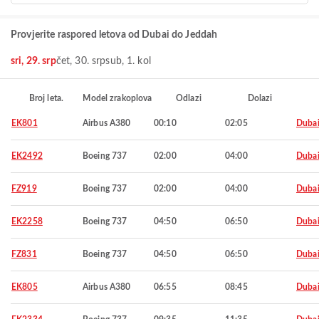
Provjerite raspored letova od Dubai do Jeddah
sri, 29. srp
čet, 30. srp
sub, 1. kol
Broj leta.
Model zrakoplova
Odlazi
Dolazi
EK801
Airbus A380
00:10
02:05
Duba
EK2492
Boeing 737
02:00
04:00
Duba
FZ919
Boeing 737
02:00
04:00
Duba
EK2258
Boeing 737
04:50
06:50
Duba
FZ831
Boeing 737
04:50
06:50
Duba
EK805
Airbus A380
06:55
08:45
Duba