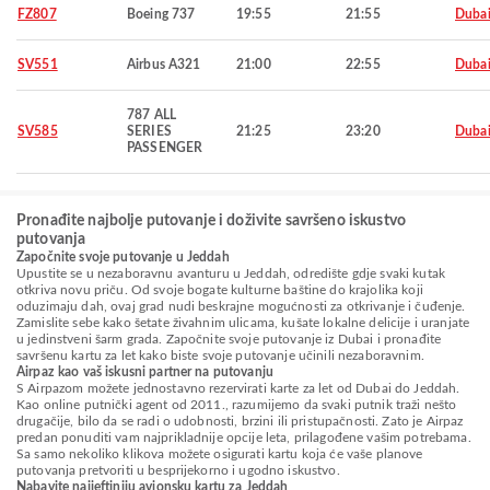
FZ807
Boeing 737
19:55
21:55
Duba
SV551
Airbus A321
21:00
22:55
Duba
787 ALL
SV585
SERIES
21:25
23:20
Duba
PASSENGER
Pronađite najbolje putovanje i doživite savršeno iskustvo
putovanja
Započnite svoje putovanje u Jeddah
Upustite se u nezaboravnu avanturu u Jeddah, odredište gdje svaki kutak
otkriva novu priču. Od svoje bogate kulturne baštine do krajolika koji
oduzimaju dah, ovaj grad nudi beskrajne mogućnosti za otkrivanje i čuđenje.
Zamislite sebe kako šetate živahnim ulicama, kušate lokalne delicije i uranjate
u jedinstveni šarm grada. Započnite svoje putovanje iz Dubai i pronađite
savršenu kartu za let kako biste svoje putovanje učinili nezaboravnim.
Airpaz kao vaš iskusni partner na putovanju
S Airpazom možete jednostavno rezervirati karte za let od Dubai do Jeddah.
Kao online putnički agent od 2011., razumijemo da svaki putnik traži nešto
drugačije, bilo da se radi o udobnosti, brzini ili pristupačnosti. Zato je Airpaz
predan ponuditi vam najprikladnije opcije leta, prilagođene vašim potrebama.
Sa samo nekoliko klikova možete osigurati kartu koja će vaše planove
putovanja pretvoriti u besprijekorno i ugodno iskustvo.
Nabavite najjeftiniju avionsku kartu za Jeddah