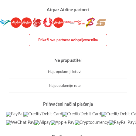
Airpaz Airline partneri
Prikaži sve partnere avioprijevoznika
Ne propustite!
Najpopularniji letovi
Najpopularnije rute
Prihvaćeni načini plaćanja