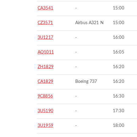
CA3541
-
15:00
CZ3571
Airbus A321 N
15:00
3U1217
-
16:00
AQ1011
-
16:05
ZH1829
-
16:20
CA1829
Boeing 737
16:20
9C8856
-
16:30
3U5190
-
17:30
3U1959
-
18:00