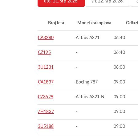
uto, 21. srp 2026.
sri, 22. srp 2026.
Broj leta.
Model zrakoplova
Odlaz
CA3280
Airbus A321
06:40
CZ195
-
06:40
3U1231
-
08:00
CA1837
Boeing 787
09:00
CZ3529
Airbus A321 N
09:00
ZH1837
-
09:00
3U5188
-
09:00