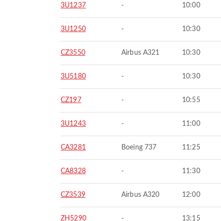
3U1237
-
10:00
3U1250
-
10:30
CZ3550
Airbus A321
10:30
3U5180
-
10:30
CZ197
-
10:55
3U1243
-
11:00
CA3281
Boeing 737
11:25
CA8328
-
11:30
CZ3539
Airbus A320
12:00
ZH5290
-
13:15