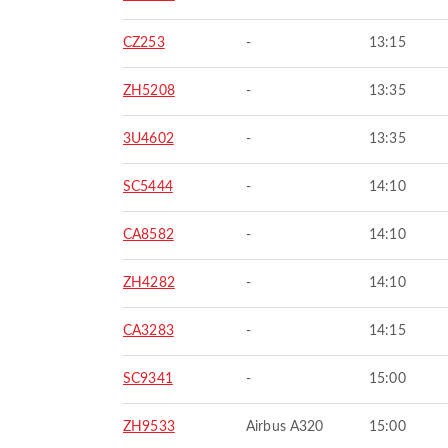
CZ253
-
13:15
ZH5208
-
13:35
3U4602
-
13:35
SC5444
-
14:10
CA8582
-
14:10
ZH4282
-
14:10
CA3283
-
14:15
SC9341
-
15:00
ZH9533
Airbus A320
15:00