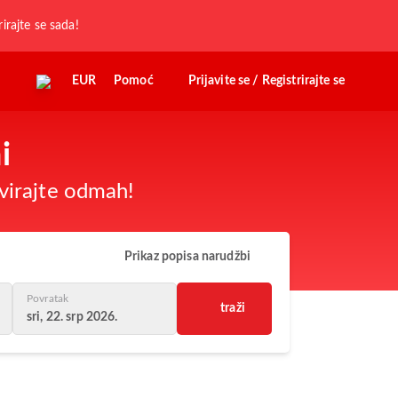
rirajte se sada!
EUR
Pomoć
Prijavite se / Registrirajte se
i
virajte odmah!
Prikaz popisa narudžbi
Povratak
traži
sri, 22. srp 2026.