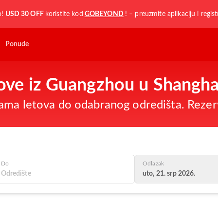
o!
USD 30 OFF
koristite kod
GOBEYOND
! – preuzmite aplikaciju i regist
Ponude
etove iz Guangzhou u Shangha
ama letova do odabranog odredišta. Rezer
Do
Odlazak
uto, 21. srp 2026.