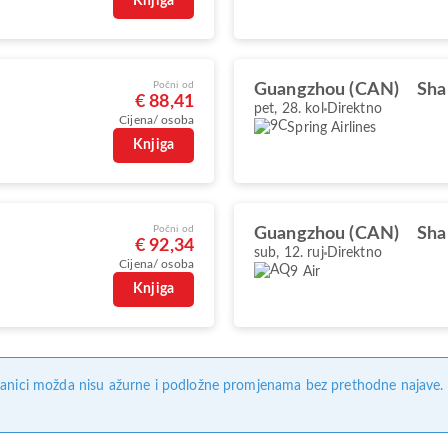
Knjiga
Počni od
Guangzhou (CAN)
Sha
€ 88,41
pet, 28. kol
Direktno
Cijena/ osoba
Spring Airlines
Knjiga
Počni od
Guangzhou (CAN)
Sha
€ 92,34
sub, 12. ruj
Direktno
Cijena/ osoba
9 Air
Knjiga
anici možda nisu ažurne i podložne promjenama bez prethodne najave. Na