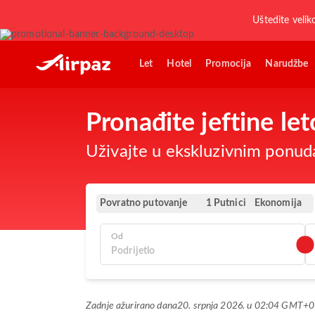
Uštedite velik
Let
Hotel
Promocija
Narudžbe
Pronađite jeftine l
Uživajte u ekskluzivnim ponud
Povratno putovanje
Ekonomija
1 Putnici
Od
Zadnje ažurirano dana
20. srpnja 2026. u 02:04 GMT+0