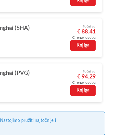
Knjiga
Počni od
nghai (SHA)
€ 88,41
Cijena/ osoba
Knjiga
Počni od
nghai (PVG)
€ 94,29
Cijena/ osoba
Knjiga
stojimo pružiti najtočnije i