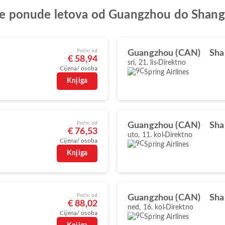
olje ponude letova od Guangzhou do Shang
Počni od
Guangzhou (CAN)
Sha
€ 58,94
sri, 21. lis
Direktno
Cijena/ osoba
Spring Airlines
Knjiga
Počni od
Guangzhou (CAN)
Sha
€ 76,53
uto, 11. kol
Direktno
Cijena/ osoba
Spring Airlines
Knjiga
Počni od
Guangzhou (CAN)
Sha
€ 88,02
ned, 16. kol
Direktno
Cijena/ osoba
Spring Airlines