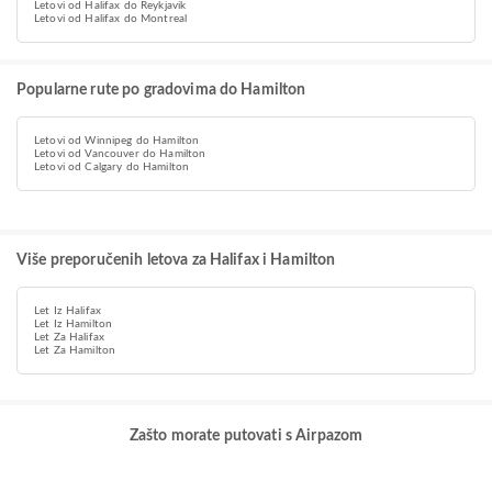
Letovi od Halifax do Reykjavik
Letovi od Halifax do Montreal
Popularne rute po gradovima do Hamilton
Letovi od Winnipeg do Hamilton
Letovi od Vancouver do Hamilton
Letovi od Calgary do Hamilton
Više preporučenih letova za Halifax i Hamilton
Let Iz Halifax
Let Iz Hamilton
Let Za Halifax
Let Za Hamilton
Zašto morate putovati s Airpazom