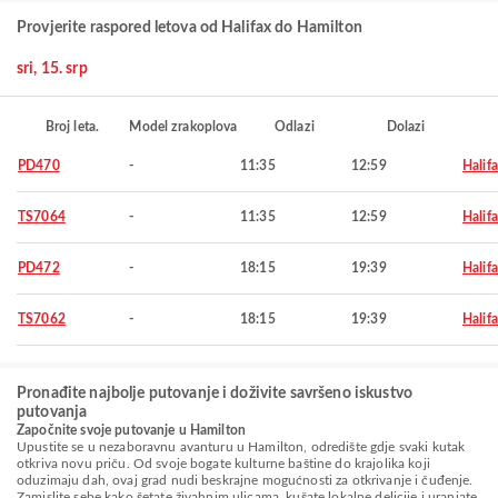
Provjerite raspored letova od Halifax do Hamilton
sri, 15. srp
Broj leta.
Model zrakoplova
Odlazi
Dolazi
PD470
-
11:35
12:59
Halif
TS7064
-
11:35
12:59
Halif
PD472
-
18:15
19:39
Halif
TS7062
-
18:15
19:39
Halif
Pronađite najbolje putovanje i doživite savršeno iskustvo
putovanja
Započnite svoje putovanje u Hamilton
Upustite se u nezaboravnu avanturu u Hamilton, odredište gdje svaki kutak
otkriva novu priču. Od svoje bogate kulturne baštine do krajolika koji
oduzimaju dah, ovaj grad nudi beskrajne mogućnosti za otkrivanje i čuđenje.
Zamislite sebe kako šetate živahnim ulicama, kušate lokalne delicije i uranjate