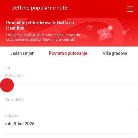
Jeftine popularne rute
Pronađite jeftine letove iz Halifax u
Hamilton
Uživajte u ekskluzivnim ponudama letova do
odabranog odredišta. Rezervirajte odmah!
Jedan smjer
Povratno putovanje
Više gradova
Od
Podrijetlo
Do
Odredište
Odlazak
sub, 8. kol 2026.