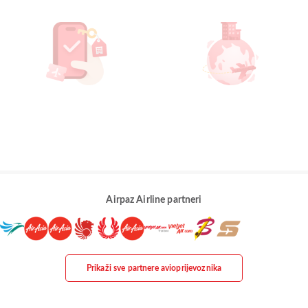
Airpaz Airline partneri
Prikaži sve partnere avioprijevoznika