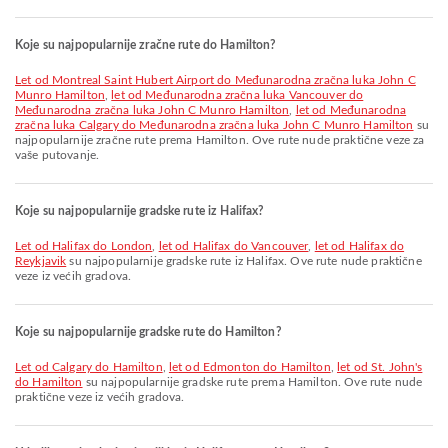
Koje su najpopularnije zračne rute do Hamilton?
let od Montreal Saint Hubert Airport do Međunarodna zračna luka John C
Munro Hamilton
,
let od Međunarodna zračna luka Vancouver do
Međunarodna zračna luka John C Munro Hamilton
,
let od Međunarodna
zračna luka Calgary do Međunarodna zračna luka John C Munro Hamilton
su
najpopularnije zračne rute prema Hamilton. Ove rute nude praktične veze za
vaše putovanje.
Koje su najpopularnije gradske rute iz Halifax?
let od Halifax do London
,
let od Halifax do Vancouver
,
let od Halifax do
Reykjavik
su najpopularnije gradske rute iz Halifax. Ove rute nude praktične
veze iz većih gradova.
Koje su najpopularnije gradske rute do Hamilton?
let od Calgary do Hamilton
,
let od Edmonton do Hamilton
,
let od St. John's
do Hamilton
su najpopularnije gradske rute prema Hamilton. Ove rute nude
praktične veze iz većih gradova.