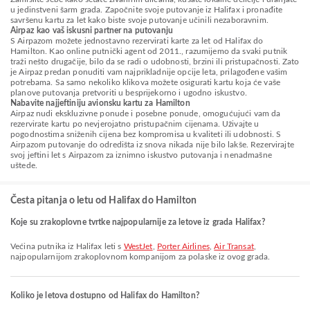
u jedinstveni šarm grada. Započnite svoje putovanje iz Halifax i pronađite
savršenu kartu za let kako biste svoje putovanje učinili nezaboravnim.
Airpaz kao vaš iskusni partner na putovanju
S Airpazom možete jednostavno rezervirati karte za let od Halifax do
Hamilton. Kao online putnički agent od 2011., razumijemo da svaki putnik
traži nešto drugačije, bilo da se radi o udobnosti, brzini ili pristupačnosti. Zato
je Airpaz predan ponuditi vam najprikladnije opcije leta, prilagođene vašim
potrebama. Sa samo nekoliko klikova možete osigurati kartu koja će vaše
planove putovanja pretvoriti u besprijekorno i ugodno iskustvo.
Nabavite najjeftiniju avionsku kartu za Hamilton
Airpaz nudi ekskluzivne ponude i posebne ponude, omogućujući vam da
rezervirate kartu po nevjerojatno pristupačnim cijenama. Uživajte u
pogodnostima sniženih cijena bez kompromisa u kvaliteti ili udobnosti. S
Airpazom putovanje do odredišta iz snova nikada nije bilo lakše. Rezervirajte
svoj jeftini let s Airpazom za iznimno iskustvo putovanja i nenadmašne
uštede.
Česta pitanja o letu od Halifax do Hamilton
Koje su zrakoplovne tvrtke najpopularnije za letove iz grada Halifax?
Većina putnika iz Halifax leti s
WestJet
,
Porter Airlines
,
Air Transat
,
najpopularnijom zrakoplovnom kompanijom za polaske iz ovog grada.
Koliko je letova dostupno od Halifax do Hamilton?