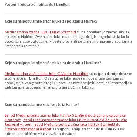
Postoji 4 letova od Halifax do Hamilton.
Koje su najpopularnije zračne luke za polazak u Halifax?
Međunarodna zračna luka Halifax Stanfield
su najpopularnije zračne luke za
polaske u Halifax. Ove zračne luke nude i mnogo drugih pogodnosti kako bi
poboljšale vaše putovanje. Možete provjeriti detaljne informacije o sadržajima
i rasporedu terminala.
Koje su najpopularnije zračne luke za dolazak u Hamilton?
Međunarodna zračna luka John C Munro Hamilton
su najpopularnije dolazne
zračne luke u Hamilton. Ove zračne luke nude i mnoge druge sadržaje za
poboljšanje vašeg putničkog iskustva. Možete provjeriti detaljne informacije o
sadržajima i rasporedu terminala u tim zračnim lukama.
Koje su najpopularnije zračne rute iz Halifax?
let od Međunarodna zračna luka Halifax Stanfield do Zračna luka London
Heathrow
,
let od Međunarodna zračna luka Halifax Stanfield do Deer Lake
Regional Airport
,
let od Međunarodna zračna luka Halifax Stanfield do
Ottawa International Airport
su najpopularnije zračne rute iz Halifax. Ove
rute nude praktične veze za vaše putovanje.