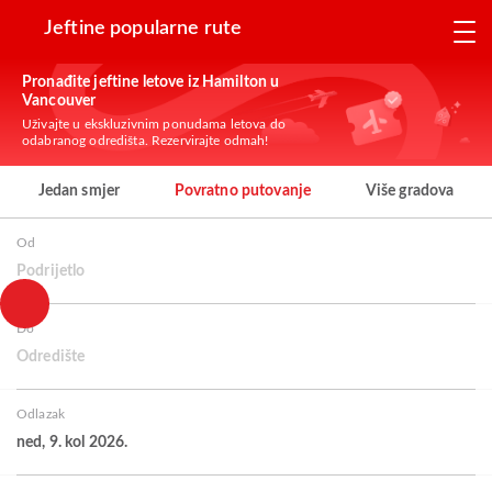
Jeftine popularne rute
Pronađite jeftine letove iz Hamilton u
Vancouver
Uživajte u ekskluzivnim ponudama letova do
odabranog odredišta. Rezervirajte odmah!
Jedan smjer
Povratno putovanje
Više gradova
Od
Podrijetlo
Do
Odredište
Odlazak
ned, 9. kol 2026.