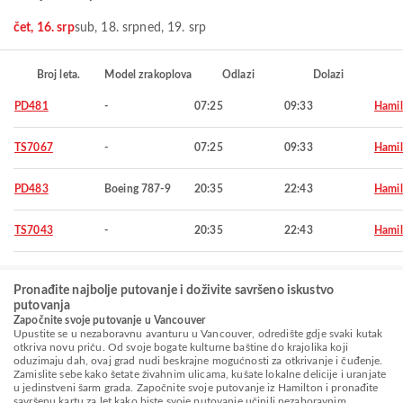
čet, 16. srp
sub, 18. srp
ned, 19. srp
Broj leta.
Model zrakoplova
Odlazi
Dolazi
PD481
-
07:25
09:33
Hamil
TS7067
-
07:25
09:33
Hamil
PD483
Boeing 787-9
20:35
22:43
Hamil
TS7043
-
20:35
22:43
Hamil
Pronađite najbolje putovanje i doživite savršeno iskustvo
putovanja
Započnite svoje putovanje u Vancouver
Upustite se u nezaboravnu avanturu u Vancouver, odredište gdje svaki kutak
otkriva novu priču. Od svoje bogate kulturne baštine do krajolika koji
oduzimaju dah, ovaj grad nudi beskrajne mogućnosti za otkrivanje i čuđenje.
Zamislite sebe kako šetate živahnim ulicama, kušate lokalne delicije i uranjate
u jedinstveni šarm grada. Započnite svoje putovanje iz Hamilton i pronađite
savršenu kartu za let kako biste svoje putovanje učinili nezaboravnim.