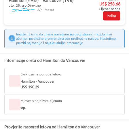
Hamilton (YHM)
Vancouver (YVR)
Počni od
US$ 258.66
uto, 28. srp
Direktno
Cijena/ osoba
Air Transat
Knjiga
Imajte na umu da cijene navedene na ovoj stranici možda nisu
ažurne i podložne promjenama bez prethodne najave. Nastojimo
pružiti najtočnije i najaktualnije informacije.
Informacije o letu od Hamilton do Vancouver
Ekskluzivne ponude letova
Hamilton - Vancouver
US$ 190.29
Mjesec s najnižom cijenom
srp.
Provjerite raspored letova od Hamilton do Vancouver