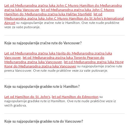
let od Međunarodna zračna luka John C Munro Hamilton do Međunarodna
zračna luka Vancouver
,
let od Međunarodna zračna luka John C Munro
Hamilton do Međunarodna zračna luka Halifax Stanfield
,
let od
Međunarodna zračna luka John C Munro Hamilton do St John's International
Airport
su najpopularnije zračne rute iz Hamilton. Ove rute nude praktične
veze za vaše putovanje.
Koje su najpopularnije zračne rute do Vancouver?
let od Međunarodna zračna luka Narita do Međunarodna zračna luka
Vancouver
,
let od Međunarodna zračna luka Toronto Pearson do
Međunarodna zračna luka Vancouver
,
let od Međunarodna zračna luka Hong
Kong do Međunarodna zračna luka Vancouver
su najpopularnije zračne rute
prema Vancouver. Ove rute nude praktične veze za vaše putovanje.
Koje su najpopularnije gradske rute iz Hamilton?
let od Hamilton do St. John's
,
let od Hamilton do Edmonton
su
najpopularnije gradske rute iz Hamilton. Ove rute nude praktične veze iz
većih gradova.
Koje su najpopularnije gradske rute do Vancouver?