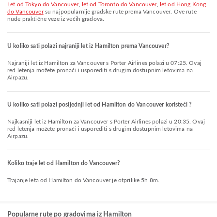
let od Tokyo do Vancouver
,
let od Toronto do Vancouver
,
let od Hong Kong
do Vancouver
su najpopularnije gradske rute prema Vancouver. Ove rute
nude praktične veze iz većih gradova.
U koliko sati polazi najraniji let iz Hamilton prema Vancouver?
Najraniji let iz Hamilton za Vancouver s Porter Airlines polazi u 07:25. Ovaj
red letenja možete pronaći i usporediti s drugim dostupnim letovima na
Airpazu.
U koliko sati polazi posljednji let od Hamilton do Vancouver koristeći ?
Najkasniji let iz Hamilton za Vancouver s Porter Airlines polazi u 20:35. Ovaj
red letenja možete pronaći i usporediti s drugim dostupnim letovima na
Airpazu.
Koliko traje let od Hamilton do Vancouver?
Trajanje leta od Hamilton do Vancouver je otprilike 5h 8m.
Popularne rute po gradovima iz Hamilton