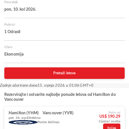
Povratak
pon, 10. kol 2026.
Putnici
1 Odrasli
Class
Ekonomija
Pretraži letove
Zadnje ažurirano dana
15. srpnja 2026. u 01:06 GMT+0
Rezervirajte i ostvarite najbolje ponude letova od Hamilton do
Vancouver
Hamilton (YHM)
Vancouver (YVR)
Počni od
US$ 190.29
pet, 24. srp
Direktno
Cijena/ osoba
Porter Airlines
Knjiga