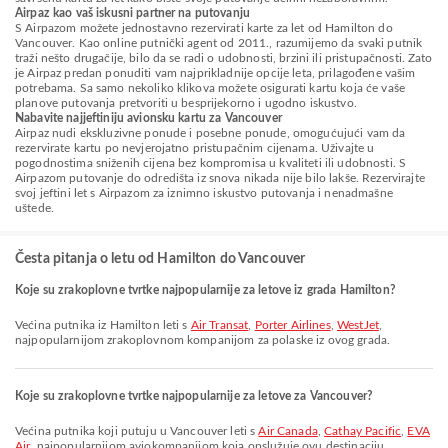
Airpaz kao vaš iskusni partner na putovanju
S Airpazom možete jednostavno rezervirati karte za let od Hamilton do
Vancouver. Kao online putnički agent od 2011., razumijemo da svaki putnik
traži nešto drugačije, bilo da se radi o udobnosti, brzini ili pristupačnosti. Zato
je Airpaz predan ponuditi vam najprikladnije opcije leta, prilagođene vašim
potrebama. Sa samo nekoliko klikova možete osigurati kartu koja će vaše
planove putovanja pretvoriti u besprijekorno i ugodno iskustvo.
Nabavite najjeftiniju avionsku kartu za Vancouver
Airpaz nudi ekskluzivne ponude i posebne ponude, omogućujući vam da
rezervirate kartu po nevjerojatno pristupačnim cijenama. Uživajte u
pogodnostima sniženih cijena bez kompromisa u kvaliteti ili udobnosti. S
Airpazom putovanje do odredišta iz snova nikada nije bilo lakše. Rezervirajte
svoj jeftini let s Airpazom za iznimno iskustvo putovanja i nenadmašne
uštede.
Česta pitanja o letu od Hamilton do Vancouver
Koje su zrakoplovne tvrtke najpopularnije za letove iz grada Hamilton?
Većina putnika iz Hamilton leti s
Air Transat
,
Porter Airlines
,
WestJet
,
najpopularnijom zrakoplovnom kompanijom za polaske iz ovog grada.
Koje su zrakoplovne tvrtke najpopularnije za letove za Vancouver?
Većina putnika koji putuju u Vancouver leti s
Air Canada
,
Cathay Pacific
,
EVA
Air
, najpopularnijom aviokompanijom koja opslužuje ovu destinaciju.