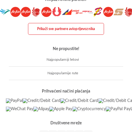
Prikaži sve partnere avioprijevoznika
Ne propustite!
Najpopularniji letovi
Najpopularnije rute
Prihvaćeni načini plaćanja
Društvene mreže