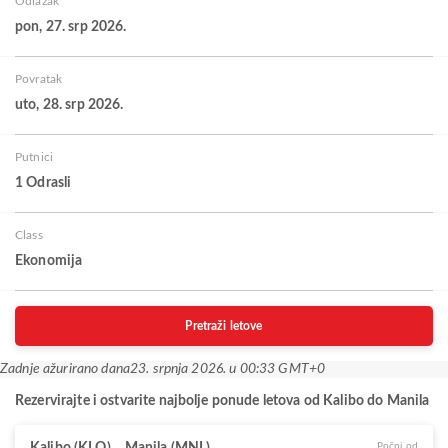
Odlazak
pon, 27. srp 2026.
Povratak
uto, 28. srp 2026.
Putnici
1 Odrasli
Class
Ekonomija
Pretraži letove
Zadnje ažurirano dana
23. srpnja 2026. u 00:33 GMT+0
Rezervirajte i ostvarite najbolje ponude letova od Kalibo do Manila
Počni od