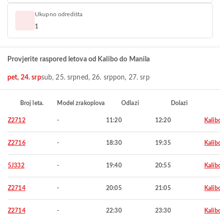
Ukupno odredišta
1
Provjerite raspored letova od Kalibo do Manila
pet, 24. srp
sub, 25. srp
ned, 26. srp
pon, 27. srp
Broj leta.
Model zrakoplova
Odlazi
Dolazi
Z2712
-
11:20
12:20
Kalib
Z2716
-
18:30
19:35
Kalib
5J332
-
19:40
20:55
Kalib
Z2714
-
20:05
21:05
Kalib
Z2714
-
22:30
23:30
Kalib