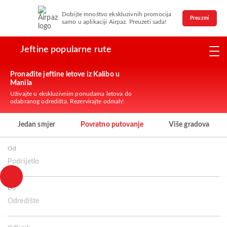
Dobijte mnoštvo ekskluzivnih promocija
Preuzmi
samo u aplikaciji Airpaz. Preuzeti sada!
Jeftine popularne rute
Pronađite jeftine letove iz Kalibo u
Manila
Uživajte u ekskluzivnim ponudama letova do
odabranog odredišta. Rezervirajte odmah!
Jedan smjer
Povratno putovanje
Više gradova
Od
Podrijetlo
Do
Odredište