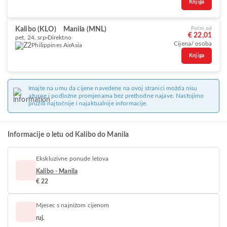
Knjiga
Kalibo (KLO)
Manila (MNL)
Počni od
€ 22,01
pet, 24. srp
Direktno
Cijena/ osoba
Philippines AirAsia
Knjiga
Imajte na umu da cijene navedene na ovoj stranici možda nisu
ažurne i podložne promjenama bez prethodne najave. Nastojimo
pružiti najtočnije i najaktualnije informacije.
Informacije o letu od Kalibo do Manila
Ekskluzivne ponude letova
Kalibo - Manila
€ 22
Mjesec s najnižom cijenom
ruj.