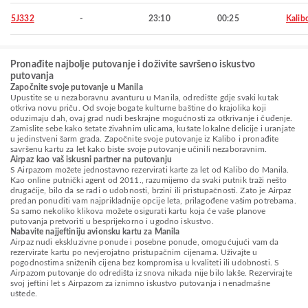
5J332
-
23:10
00:25
Kalib
Pronađite najbolje putovanje i doživite savršeno iskustvo
putovanja
Započnite svoje putovanje u Manila
Upustite se u nezaboravnu avanturu u Manila, odredište gdje svaki kutak
otkriva novu priču. Od svoje bogate kulturne baštine do krajolika koji
oduzimaju dah, ovaj grad nudi beskrajne mogućnosti za otkrivanje i čuđenje.
Zamislite sebe kako šetate živahnim ulicama, kušate lokalne delicije i uranjate
u jedinstveni šarm grada. Započnite svoje putovanje iz Kalibo i pronađite
savršenu kartu za let kako biste svoje putovanje učinili nezaboravnim.
Airpaz kao vaš iskusni partner na putovanju
S Airpazom možete jednostavno rezervirati karte za let od Kalibo do Manila.
Kao online putnički agent od 2011., razumijemo da svaki putnik traži nešto
drugačije, bilo da se radi o udobnosti, brzini ili pristupačnosti. Zato je Airpaz
predan ponuditi vam najprikladnije opcije leta, prilagođene vašim potrebama.
Sa samo nekoliko klikova možete osigurati kartu koja će vaše planove
putovanja pretvoriti u besprijekorno i ugodno iskustvo.
Nabavite najjeftiniju avionsku kartu za Manila
Airpaz nudi ekskluzivne ponude i posebne ponude, omogućujući vam da
rezervirate kartu po nevjerojatno pristupačnim cijenama. Uživajte u
pogodnostima sniženih cijena bez kompromisa u kvaliteti ili udobnosti. S
Airpazom putovanje do odredišta iz snova nikada nije bilo lakše. Rezervirajte
svoj jeftini let s Airpazom za iznimno iskustvo putovanja i nenadmašne
uštede.