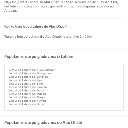
Najkasniji let iz Lahore za Abu Dhabi s Etihad Airways polazi u 19:45. Ovaj
red letenja možete pronaći i usporediti s drugim dostupnim letovima na
Airpazu.
Koliko traje let od Lahore do Abu Dhabi?
Trajanje leta od Lahore do Abu Dhabi je otprilike 3h 20m.
Popularne rute po gradovima iz Lahore
Letovi od Lahore do Kuala Lumpur
Letovi od Lahore do Guangzhou
Letovi od Lahore do Bangkok
Letovi od Lahore do Riyadh
Letovi od Lahore do Baku
Letovi od Lahore do Karachi
Letovi od Lahore do Doha
Letovi od Lahore do Jeddah
Letovi od Lahore do Sharjah
Letovi od Lahore do Kuwait
Letovi od Lahore do Dubai
Popularne rute po gradovima do Abu Dhabi