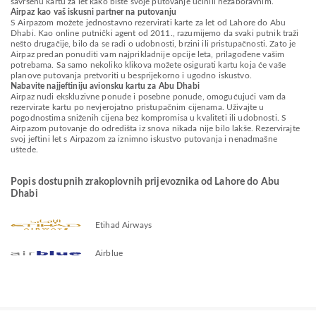
savršenu kartu za let kako biste svoje putovanje učinili nezaboravnim.
Airpaz kao vaš iskusni partner na putovanju
S Airpazom možete jednostavno rezervirati karte za let od Lahore do Abu
Dhabi. Kao online putnički agent od 2011., razumijemo da svaki putnik traži
nešto drugačije, bilo da se radi o udobnosti, brzini ili pristupačnosti. Zato je
Airpaz predan ponuditi vam najprikladnije opcije leta, prilagođene vašim
potrebama. Sa samo nekoliko klikova možete osigurati kartu koja će vaše
planove putovanja pretvoriti u besprijekorno i ugodno iskustvo.
Nabavite najjeftiniju avionsku kartu za Abu Dhabi
Airpaz nudi ekskluzivne ponude i posebne ponude, omogućujući vam da
rezervirate kartu po nevjerojatno pristupačnim cijenama. Uživajte u
pogodnostima sniženih cijena bez kompromisa u kvaliteti ili udobnosti. S
Airpazom putovanje do odredišta iz snova nikada nije bilo lakše. Rezervirajte
svoj jeftini let s Airpazom za iznimno iskustvo putovanja i nenadmašne
uštede.
Popis dostupnih zrakoplovnih prijevoznika od Lahore do Abu
Dhabi
Etihad Airways
Airblue