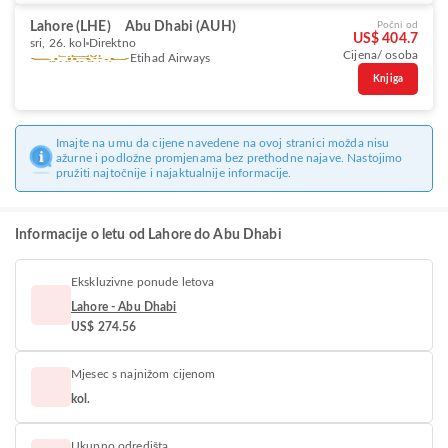
Lahore (LHE)
Abu Dhabi (AUH)
Počni od
US$ 404.7
sri, 26. kol
Direktno
Cijena/ osoba
Etihad Airways
Knjiga
Imajte na umu da cijene navedene na ovoj stranici možda nisu
ažurne i podložne promjenama bez prethodne najave. Nastojimo
pružiti najtočnije i najaktualnije informacije.
Informacije o letu od Lahore do Abu Dhabi
Ekskluzivne ponude letova
Lahore - Abu Dhabi
US$ 274.56
Mjesec s najnižom cijenom
kol.
Ukupno odredišta