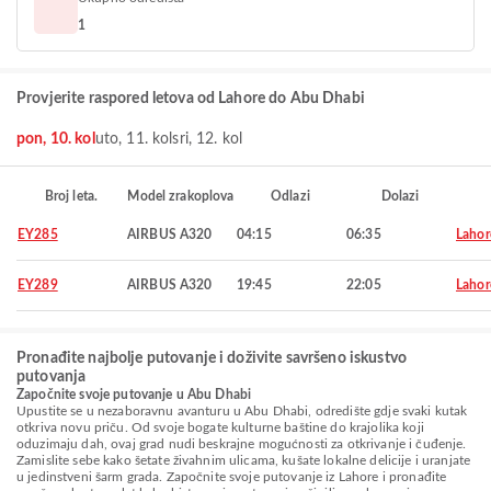
1
Provjerite raspored letova od Lahore do Abu Dhabi
pon, 10. kol
uto, 11. kol
sri, 12. kol
Broj leta.
Model zrakoplova
Odlazi
Dolazi
EY285
AIRBUS A320
04:15
06:35
Lahor
EY289
AIRBUS A320
19:45
22:05
Lahor
Pronađite najbolje putovanje i doživite savršeno iskustvo
putovanja
Započnite svoje putovanje u Abu Dhabi
Upustite se u nezaboravnu avanturu u Abu Dhabi, odredište gdje svaki kutak
otkriva novu priču. Od svoje bogate kulturne baštine do krajolika koji
oduzimaju dah, ovaj grad nudi beskrajne mogućnosti za otkrivanje i čuđenje.
Zamislite sebe kako šetate živahnim ulicama, kušate lokalne delicije i uranjate
u jedinstveni šarm grada. Započnite svoje putovanje iz Lahore i pronađite