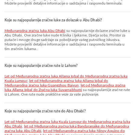
Možete provjeriti detaljne informacije o sadržajima i rasporedu terminala.
Koje su najpopularnije zračne luke za dolazak u Abu Dhabi?
Međunarodna zračna luka Abu Dhabi
su najpopularnije dolazne zračne luke u
Abu Dhabi. Ove zračne luke nude Klinika i ljekarne, Dječja soba, Prostor za
pušače i mnoge druge sadržaje za poboljšanje vašeg putničkog iskustva.
Možete provjeriti detaljne informacije o sadržajima i rasporedu terminala u
tim zračnim lukama.
Koje su najpopularnije zračne rute iz Lahore?
let od Međunarodna zračna luka Allama Iqbal do Međunarodna zračna luka
Kuala Lumpur
,
let od Međunarodna zračna luka Allama Iqbal do
Međunarodna zračna luka Guangzhou Baiyun
,
let od Međunarodna zračna
luka Allama Iqbal do Zračna luka Suvarnabhumi
su najpopularnije zračne rute
iz Lahore. Ove rute nude praktične veze za vaše putovanje.
Koje su najpopularnije zračne rute do Abu Dhabi?
let od Međunarodna zračna luka Kuala Lumpur do Međunarodna zračna luka
Abu Dhabi
,
let od Međunarodna zračna luka Bandaranaike do Međunarodna
zračna luka Abu Dhabi
,
let od Međunarodna zračna luka Ninoy Aquino do