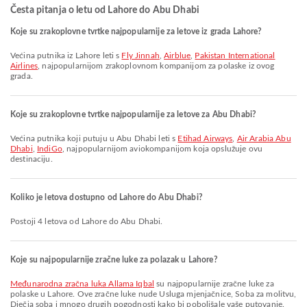
Česta pitanja o letu od Lahore do Abu Dhabi
Koje su zrakoplovne tvrtke najpopularnije za letove iz grada Lahore?
Većina putnika iz Lahore leti s
Fly Jinnah
,
Airblue
,
Pakistan International
Airlines
, najpopularnijom zrakoplovnom kompanijom za polaske iz ovog
grada.
Koje su zrakoplovne tvrtke najpopularnije za letove za Abu Dhabi?
Većina putnika koji putuju u Abu Dhabi leti s
Etihad Airways
,
Air Arabia Abu
Dhabi
,
IndiGo
, najpopularnijom aviokompanijom koja opslužuje ovu
destinaciju.
Koliko je letova dostupno od Lahore do Abu Dhabi?
Postoji 4 letova od Lahore do Abu Dhabi.
Koje su najpopularnije zračne luke za polazak u Lahore?
Međunarodna zračna luka Allama Iqbal
su najpopularnije zračne luke za
polaske u Lahore. Ove zračne luke nude Usluga mjenjačnice, Soba za molitvu,
Dječja soba i mnogo drugih pogodnosti kako bi poboljšale vaše putovanje.