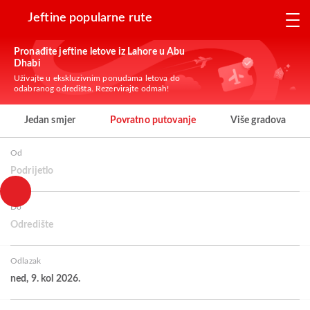
Jeftine popularne rute
Pronađite jeftine letove iz Lahore u Abu
Dhabi
Uživajte u ekskluzivnim ponudama letova do
odabranog odredišta. Rezervirajte odmah!
Jedan smjer
Povratno putovanje
Više gradova
Od
Podrijetlo
Do
Odredište
Odlazak
ned, 9. kol 2026.