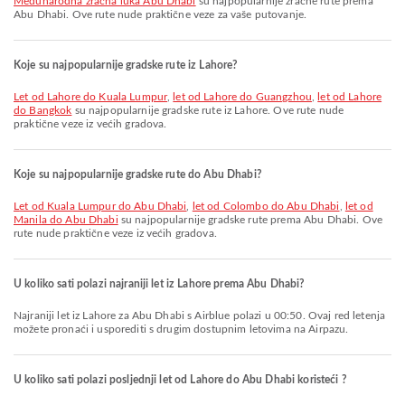
Međunarodna zračna luka Abu Dhabi
su najpopularnije zračne rute prema
Abu Dhabi. Ove rute nude praktične veze za vaše putovanje.
Koje su najpopularnije gradske rute iz Lahore?
let od Lahore do Kuala Lumpur
,
let od Lahore do Guangzhou
,
let od Lahore
do Bangkok
su najpopularnije gradske rute iz Lahore. Ove rute nude
praktične veze iz većih gradova.
Koje su najpopularnije gradske rute do Abu Dhabi?
let od Kuala Lumpur do Abu Dhabi
,
let od Colombo do Abu Dhabi
,
let od
Manila do Abu Dhabi
su najpopularnije gradske rute prema Abu Dhabi. Ove
rute nude praktične veze iz većih gradova.
U koliko sati polazi najraniji let iz Lahore prema Abu Dhabi?
Najraniji let iz Lahore za Abu Dhabi s Airblue polazi u 00:50. Ovaj red letenja
možete pronaći i usporediti s drugim dostupnim letovima na Airpazu.
U koliko sati polazi posljednji let od Lahore do Abu Dhabi koristeći ?