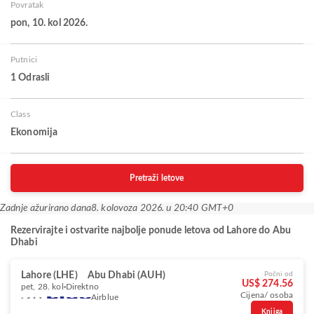
Povratak
pon, 10. kol 2026.
Putnici
1 Odrasli
Class
Ekonomija
Pretraži letove
Zadnje ažurirano dana
8. kolovoza 2026. u 20:40 GMT+0
Rezervirajte i ostvarite najbolje ponude letova od Lahore do Abu
Dhabi
Lahore (LHE)
Abu Dhabi (AUH)
Počni od
US$ 274.56
pet, 28. kol
Direktno
Cijena/ osoba
Airblue
Knjiga