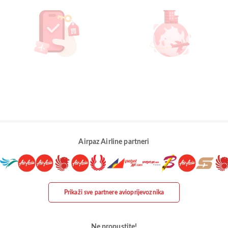
Airpaz Airline partneri
Prikaži sve partnere avioprijevoznika
Ne propustite!