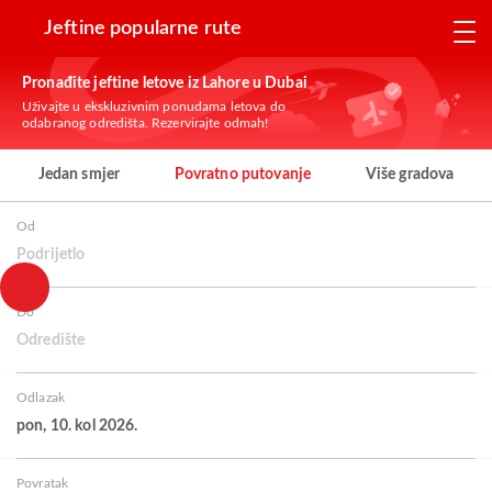
Jeftine popularne rute
Pronađite jeftine letove iz Lahore u Dubai
Uživajte u ekskluzivnim ponudama letova do
odabranog odredišta. Rezervirajte odmah!
Jedan smjer
Povratno putovanje
Više gradova
Od
Podrijetlo
Do
Odredište
Odlazak
pon, 10. kol 2026.
Povratak