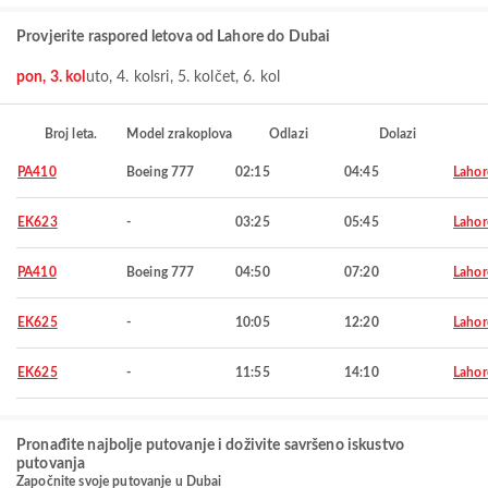
Provjerite raspored letova od Lahore do Dubai
pon, 3. kol
uto, 4. kol
sri, 5. kol
čet, 6. kol
Broj leta.
Model zrakoplova
Odlazi
Dolazi
PA410
Boeing 777
02:15
04:45
Lahor
EK623
-
03:25
05:45
Lahor
PA410
Boeing 777
04:50
07:20
Lahor
EK625
-
10:05
12:20
Lahor
EK625
-
11:55
14:10
Lahor
Pronađite najbolje putovanje i doživite savršeno iskustvo
putovanja
Započnite svoje putovanje u Dubai