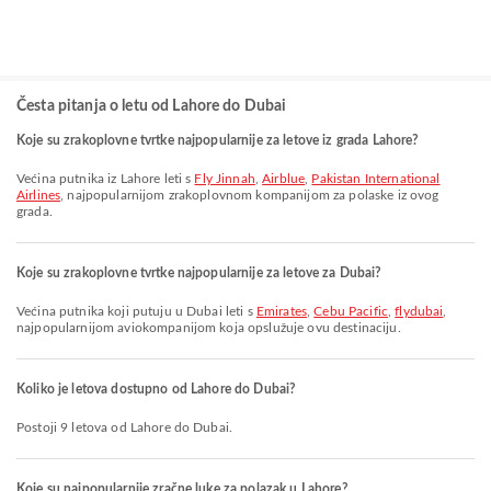
Česta pitanja o letu od Lahore do Dubai
Koje su zrakoplovne tvrtke najpopularnije za letove iz grada Lahore?
Većina putnika iz Lahore leti s
Fly Jinnah
,
Airblue
,
Pakistan International
Airlines
, najpopularnijom zrakoplovnom kompanijom za polaske iz ovog
grada.
Koje su zrakoplovne tvrtke najpopularnije za letove za Dubai?
Većina putnika koji putuju u Dubai leti s
Emirates
,
Cebu Pacific
,
flydubai
,
najpopularnijom aviokompanijom koja opslužuje ovu destinaciju.
Koliko je letova dostupno od Lahore do Dubai?
Postoji 9 letova od Lahore do Dubai.
Koje su najpopularnije zračne luke za polazak u Lahore?