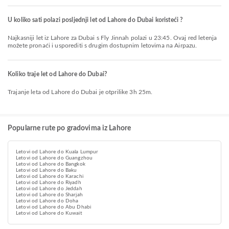
U koliko sati polazi posljednji let od Lahore do Dubai koristeći ?
Najkasniji let iz Lahore za Dubai s Fly Jinnah polazi u 23:45. Ovaj red letenja
možete pronaći i usporediti s drugim dostupnim letovima na Airpazu.
Koliko traje let od Lahore do Dubai?
Trajanje leta od Lahore do Dubai je otprilike 3h 25m.
Popularne rute po gradovima iz Lahore
Letovi od Lahore do Kuala Lumpur
Letovi od Lahore do Guangzhou
Letovi od Lahore do Bangkok
Letovi od Lahore do Baku
Letovi od Lahore do Karachi
Letovi od Lahore do Riyadh
Letovi od Lahore do Jeddah
Letovi od Lahore do Sharjah
Letovi od Lahore do Doha
Letovi od Lahore do Abu Dhabi
Letovi od Lahore do Kuwait