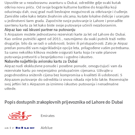
Upustite se u nezaboravnu avanturu u Dubai, odredište gdje svaki kutak
otkriva novu priču. Od svoje bogate kulturne baštine do krajolika koji
oduzimaju dah, ovaj grad nudi beskrajne mogućnosti za otkrivanje i čuđenje.
Zamislite sebe kako šetate živahnim ulicama, kušate lokalne delicije i uranjate
u jedinstveni šarm grada. Započnite svoje putovanje iz Lahore i pronađite
savršenu kartu za let kako biste svoje putovanje učinili nezaboravnim.
Airpaz kao vaš iskusni partner na putovanju
S Airpazom možete jednostavno rezervirati karte za let od Lahore do Dubai.
Kao online putnički agent od 2011., razumijemo da svaki putnik traži nešto
drugačije, bilo da se radi o udobnosti, brzini ili pristupačnosti. Zato je Airpaz
predan ponuditi vam najprikladnije opcije leta, prilagođene vašim potrebama.
Sa samo nekoliko klikova možete osigurati kartu koja će vaše planove
putovanja pretvoriti u besprijekorno i ugodno iskustvo.
Nabavite najjeftiniju avionsku kartu za Dubai
Airpaz nudi ekskluzivne ponude i posebne ponude, omogućujući vam da
rezervirate kartu po nevjerojatno pristupačnim cijenama. Uživajte u
pogodnostima sniženih cijena bez kompromisa u kvaliteti ili udobnosti. S
Airpazom putovanje do odredišta iz snova nikada nije bilo lakše. Rezervirajte
svoj jeftini let s Airpazom za iznimno iskustvo putovanja i nenadmašne
uštede.
Popis dostupnih zrakoplovnih prijevoznika od Lahore do Dubai
Emirates
Airblue