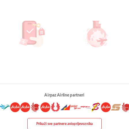
Airpaz Airline partneri
Prikaži sve partnere avioprijevoznika