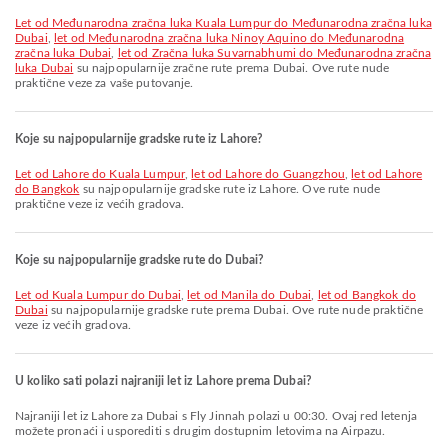
let od Međunarodna zračna luka Kuala Lumpur do Međunarodna zračna luka
Dubai
,
let od Međunarodna zračna luka Ninoy Aquino do Međunarodna
zračna luka Dubai
,
let od Zračna luka Suvarnabhumi do Međunarodna zračna
luka Dubai
su najpopularnije zračne rute prema Dubai. Ove rute nude
praktične veze za vaše putovanje.
Koje su najpopularnije gradske rute iz Lahore?
let od Lahore do Kuala Lumpur
,
let od Lahore do Guangzhou
,
let od Lahore
do Bangkok
su najpopularnije gradske rute iz Lahore. Ove rute nude
praktične veze iz većih gradova.
Koje su najpopularnije gradske rute do Dubai?
let od Kuala Lumpur do Dubai
,
let od Manila do Dubai
,
let od Bangkok do
Dubai
su najpopularnije gradske rute prema Dubai. Ove rute nude praktične
veze iz većih gradova.
U koliko sati polazi najraniji let iz Lahore prema Dubai?
Najraniji let iz Lahore za Dubai s Fly Jinnah polazi u 00:30. Ovaj red letenja
možete pronaći i usporediti s drugim dostupnim letovima na Airpazu.