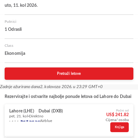
uto, 11. kol 2026.
Putnici
1 Odrasli
Class
Ekonomija
Pretraži letove
Zadnje ažurirano dana
2. kolovoza 2026. u 23:29 GMT+0
Rezervirajte i ostvarite najbolje ponude letova od Lahore do Dubai
Lahore (LHE)
Dubai (DXB)
Počni od
US$ 241.82
pet, 21. kol
Direktno
Cijena/ osoba
Airblue
Knjiga