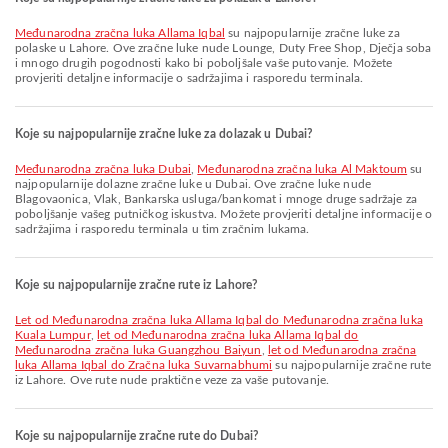
Međunarodna zračna luka Allama Iqbal
su najpopularnije zračne luke za
polaske u Lahore. Ove zračne luke nude Lounge, Duty Free Shop, Dječja soba
i mnogo drugih pogodnosti kako bi poboljšale vaše putovanje. Možete
provjeriti detaljne informacije o sadržajima i rasporedu terminala.
Koje su najpopularnije zračne luke za dolazak u Dubai?
Međunarodna zračna luka Dubai
,
Međunarodna zračna luka Al Maktoum
su
najpopularnije dolazne zračne luke u Dubai. Ove zračne luke nude
Blagovaonica, Vlak, Bankarska usluga/bankomat i mnoge druge sadržaje za
poboljšanje vašeg putničkog iskustva. Možete provjeriti detaljne informacije o
sadržajima i rasporedu terminala u tim zračnim lukama.
Koje su najpopularnije zračne rute iz Lahore?
let od Međunarodna zračna luka Allama Iqbal do Međunarodna zračna luka
Kuala Lumpur
,
let od Međunarodna zračna luka Allama Iqbal do
Međunarodna zračna luka Guangzhou Baiyun
,
let od Međunarodna zračna
luka Allama Iqbal do Zračna luka Suvarnabhumi
su najpopularnije zračne rute
iz Lahore. Ove rute nude praktične veze za vaše putovanje.
Koje su najpopularnije zračne rute do Dubai?