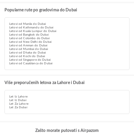
Popularne rute po gradovima do Dubai
Letovi od Manila do Dubai
Letovi od Kathmandu do Dubai
Letovi od Kuala Lumpur do Dubai
Letovi od Bangkok do Dubai
Letovi od Colombo do Dubai
Letovi od New Delhi do Dubai
Letovi od Amman do Dubai
Letovi od Mumbai do Dubai
Letovi od Dhaka do Dubai
Letovi od Kochi do Dubai
Letovi od Singapore do Dubai
Letovi od Casablanca do Dubai
Više preporučenih letova za Lahore i Dubai
Let Iz Lahore
Let Iz Dubai
Let Za Lahore
Let Za Dubai
Zašto morate putovati s Airpazom