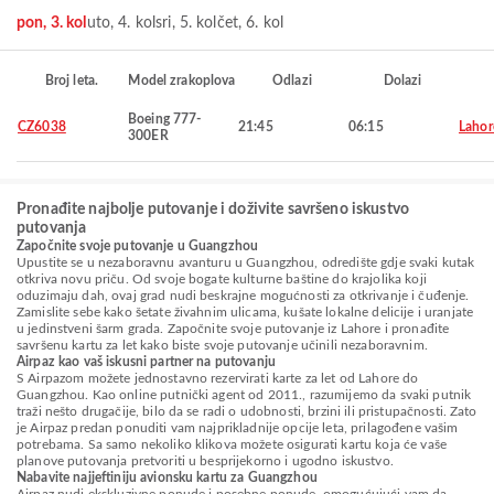
pon, 3. kol
uto, 4. kol
sri, 5. kol
čet, 6. kol
Broj leta.
Model zrakoplova
Odlazi
Dolazi
Boeing 777-
CZ6038
21:45
06:15
Lahor
300ER
Pronađite najbolje putovanje i doživite savršeno iskustvo
putovanja
Započnite svoje putovanje u Guangzhou
Upustite se u nezaboravnu avanturu u Guangzhou, odredište gdje svaki kutak
otkriva novu priču. Od svoje bogate kulturne baštine do krajolika koji
oduzimaju dah, ovaj grad nudi beskrajne mogućnosti za otkrivanje i čuđenje.
Zamislite sebe kako šetate živahnim ulicama, kušate lokalne delicije i uranjate
u jedinstveni šarm grada. Započnite svoje putovanje iz Lahore i pronađite
savršenu kartu za let kako biste svoje putovanje učinili nezaboravnim.
Airpaz kao vaš iskusni partner na putovanju
S Airpazom možete jednostavno rezervirati karte za let od Lahore do
Guangzhou. Kao online putnički agent od 2011., razumijemo da svaki putnik
traži nešto drugačije, bilo da se radi o udobnosti, brzini ili pristupačnosti. Zato
je Airpaz predan ponuditi vam najprikladnije opcije leta, prilagođene vašim
potrebama. Sa samo nekoliko klikova možete osigurati kartu koja će vaše
planove putovanja pretvoriti u besprijekorno i ugodno iskustvo.
Nabavite najjeftiniju avionsku kartu za Guangzhou