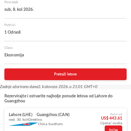
Povratak
sub, 8. kol 2026.
Putnici
1 Odrasli
Class
Ekonomija
Pretraži letove
Zadnje ažurirano dana
2. kolovoza 2026. u 21:01 GMT+0
Rezervirajte i ostvarite najbolje ponude letova od Lahore do
Guangzhou
Lahore (LHE)
Guangzhou (CAN)
Počni od
US$ 443.61
ned, 30. kol
Direktno
Cijena/ osoba
China Southern
Knjiga