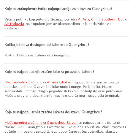
Koje su zrakoplovne tvrtke najpopularnije za letove za Guangzhou?
Većina putnika koji putuju u Guangzhou leti s
AirAsia
,
China Southern
,
Batik
Air Malaysia
, najpopularnijom aviokompanijom koja opslužuje ovu
destinaciju.
Koliko je letova dostupno od Lahore do Guangzhou?
Postoji 1 letova od Lahore do Guangzhou.
Koje su najpopularnije zračne luke za polazak u Lahore?
Međunarodna zračna luka Allama Iqbal
su najpopularnije zračne luke za
polaske u Lahore. Ove zračne luke nude Lounge, Parkirališta, Najam
automobila i mnogo drugih pogodnosti kako bi poboljšale vaše putovanje.
Možete provjeriti detaljne informacije o sadržajima i rasporedu terminala.
Koje su najpopularnije zračne luke za dolazak u Guangzhou?
Međunarodna zračna luka Guangzhou Baiyun
su najpopularnije dolazne
zračne luke u Guangzhou. Ove zračne luke nude Parkirališta, Vlak, Prostor za
pušače i mnoge druge sadržaje za poboljšanje vašeg putničkog iskustva.