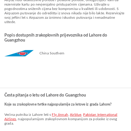
Airpaz nudi ekskluzivne ponude i posebne ponude, omogućujući vam da
rezervirate kartu po nevjerojatno pristupačnim cijenama. Uživajte u
pogodnostima sniženih cijena bez kompromisa u kvaliteti ili udobnosti. S
Airpazom putovanje do odredišta iz snova nikada nije bilo lakše. Rezervirajte
svoj jeftini let s Airpazom za iznimno iskustvo putovanja i nenadmašne
uštede.
Popis dostupnih zrakoplovnih prijevoznika od Lahore do
Guangzhou
China Southern
Česta pitanja o letu od Lahore do Guangzhou
Koje su zrakoplovne tvrtke najpopularnije za letove iz grada Lahore?
Većina putnika iz Lahore leti s
Fly Jinnah
,
Airblue
,
Pakistan International
Airlines
, najpopularnijom zrakoplovnom kompanijom za polaske iz ovog
grada.