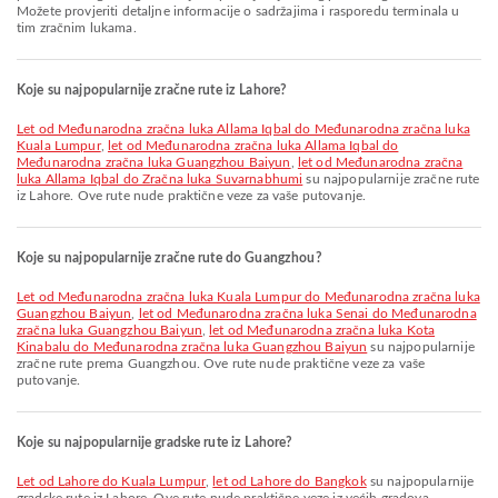
Možete provjeriti detaljne informacije o sadržajima i rasporedu terminala u
tim zračnim lukama.
Koje su najpopularnije zračne rute iz Lahore?
let od Međunarodna zračna luka Allama Iqbal do Međunarodna zračna luka
Kuala Lumpur
,
let od Međunarodna zračna luka Allama Iqbal do
Međunarodna zračna luka Guangzhou Baiyun
,
let od Međunarodna zračna
luka Allama Iqbal do Zračna luka Suvarnabhumi
su najpopularnije zračne rute
iz Lahore. Ove rute nude praktične veze za vaše putovanje.
Koje su najpopularnije zračne rute do Guangzhou?
let od Međunarodna zračna luka Kuala Lumpur do Međunarodna zračna luka
Guangzhou Baiyun
,
let od Međunarodna zračna luka Senai do Međunarodna
zračna luka Guangzhou Baiyun
,
let od Međunarodna zračna luka Kota
Kinabalu do Međunarodna zračna luka Guangzhou Baiyun
su najpopularnije
zračne rute prema Guangzhou. Ove rute nude praktične veze za vaše
putovanje.
Koje su najpopularnije gradske rute iz Lahore?
let od Lahore do Kuala Lumpur
,
let od Lahore do Bangkok
su najpopularnije