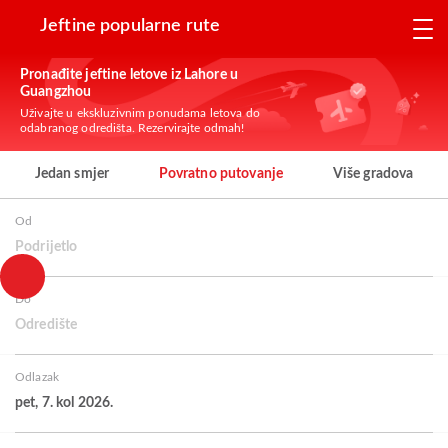
Jeftine popularne rute
Pronađite jeftine letove iz Lahore u
Guangzhou
Uživajte u ekskluzivnim ponudama letova do
odabranog odredišta. Rezervirajte odmah!
Jedan smjer
Povratno putovanje
Više gradova
Od
Podrijetlo
Do
Odredište
Odlazak
pet, 7. kol 2026.