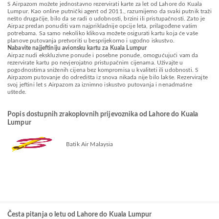
S Airpazom možete jednostavno rezervirati karte za let od Lahore do Kuala
Lumpur. Kao online putnički agent od 2011., razumijemo da svaki putnik traži
nešto drugačije, bilo da se radi o udobnosti, brzini ili pristupačnosti. Zato je
Airpaz predan ponuditi vam najprikladnije opcije leta, prilagođene vašim
potrebama. Sa samo nekoliko klikova možete osigurati kartu koja će vaše
planove putovanja pretvoriti u besprijekorno i ugodno iskustvo.
Nabavite najjeftiniju avionsku kartu za Kuala Lumpur
Airpaz nudi ekskluzivne ponude i posebne ponude, omogućujući vam da
rezervirate kartu po nevjerojatno pristupačnim cijenama. Uživajte u
pogodnostima sniženih cijena bez kompromisa u kvaliteti ili udobnosti. S
Airpazom putovanje do odredišta iz snova nikada nije bilo lakše. Rezervirajte
svoj jeftini let s Airpazom za iznimno iskustvo putovanja i nenadmašne
uštede.
Popis dostupnih zrakoplovnih prijevoznika od Lahore do Kuala
Lumpur
Batik Air Malaysia
Česta pitanja o letu od Lahore do Kuala Lumpur