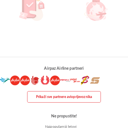
Airpaz Airline partneri
Prikaži sve partnere avioprijevoznika
Ne propustite!
Najpopularniji letovi