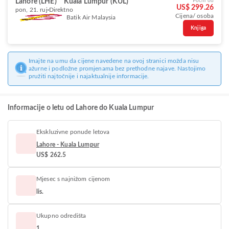
Lahore (LHE)
Kuala Lumpur (KUL)
Počni od
US$ 299.26
pon, 21. ruj
Direktno
Cijena/ osoba
Batik Air Malaysia
Knjiga
Imajte na umu da cijene navedene na ovoj stranici možda nisu
ažurne i podložne promjenama bez prethodne najave. Nastojimo
pružiti najtočnije i najaktualnije informacije.
Informacije o letu od Lahore do Kuala Lumpur
Ekskluzivne ponude letova
Lahore - Kuala Lumpur
US$ 262.5
Mjesec s najnižom cijenom
lis.
Ukupno odredišta
1