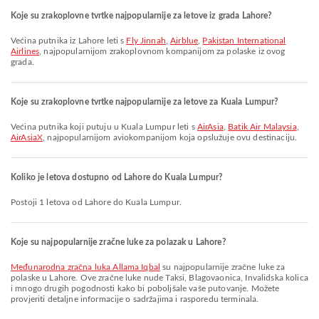
Koje su zrakoplovne tvrtke najpopularnije za letove iz grada Lahore?
Većina putnika iz Lahore leti s
Fly Jinnah
,
Airblue
,
Pakistan International
Airlines
, najpopularnijom zrakoplovnom kompanijom za polaske iz ovog
grada.
Koje su zrakoplovne tvrtke najpopularnije za letove za Kuala Lumpur?
Većina putnika koji putuju u Kuala Lumpur leti s
AirAsia
,
Batik Air Malaysia
,
AirAsiaX
, najpopularnijom aviokompanijom koja opslužuje ovu destinaciju.
Koliko je letova dostupno od Lahore do Kuala Lumpur?
Postoji 1 letova od Lahore do Kuala Lumpur.
Koje su najpopularnije zračne luke za polazak u Lahore?
Međunarodna zračna luka Allama Iqbal
su najpopularnije zračne luke za
polaske u Lahore. Ove zračne luke nude Taksi, Blagovaonica, Invalidska kolica
i mnogo drugih pogodnosti kako bi poboljšale vaše putovanje. Možete
provjeriti detaljne informacije o sadržajima i rasporedu terminala.