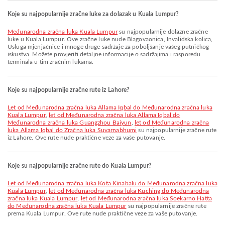
Koje su najpopularnije zračne luke za dolazak u Kuala Lumpur?
Međunarodna zračna luka Kuala Lumpur
su najpopularnije dolazne zračne
luke u Kuala Lumpur. Ove zračne luke nude Blagovaonica, Invalidska kolica,
Usluga mjenjačnice i mnoge druge sadržaje za poboljšanje vašeg putničkog
iskustva. Možete provjeriti detaljne informacije o sadržajima i rasporedu
terminala u tim zračnim lukama.
Koje su najpopularnije zračne rute iz Lahore?
let od Međunarodna zračna luka Allama Iqbal do Međunarodna zračna luka
Kuala Lumpur
,
let od Međunarodna zračna luka Allama Iqbal do
Međunarodna zračna luka Guangzhou Baiyun
,
let od Međunarodna zračna
luka Allama Iqbal do Zračna luka Suvarnabhumi
su najpopularnije zračne rute
iz Lahore. Ove rute nude praktične veze za vaše putovanje.
Koje su najpopularnije zračne rute do Kuala Lumpur?
let od Međunarodna zračna luka Kota Kinabalu do Međunarodna zračna luka
Kuala Lumpur
,
let od Međunarodna zračna luka Kuching do Međunarodna
zračna luka Kuala Lumpur
,
let od Međunarodna zračna luka Soekarno Hatta
do Međunarodna zračna luka Kuala Lumpur
su najpopularnije zračne rute
prema Kuala Lumpur. Ove rute nude praktične veze za vaše putovanje.