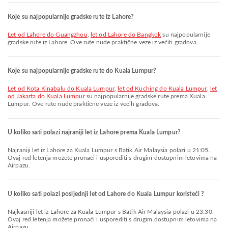
Koje su najpopularnije gradske rute iz Lahore?
let od Lahore do Guangzhou
,
let od Lahore do Bangkok
su najpopularnije
gradske rute iz Lahore. Ove rute nude praktične veze iz većih gradova.
Koje su najpopularnije gradske rute do Kuala Lumpur?
let od Kota Kinabalu do Kuala Lumpur
,
let od Kuching do Kuala Lumpur
,
let
od Jakarta do Kuala Lumpur
su najpopularnije gradske rute prema Kuala
Lumpur. Ove rute nude praktične veze iz većih gradova.
U koliko sati polazi najraniji let iz Lahore prema Kuala Lumpur?
Najraniji let iz Lahore za Kuala Lumpur s Batik Air Malaysia polazi u 21:05.
Ovaj red letenja možete pronaći i usporediti s drugim dostupnim letovima na
Airpazu.
U koliko sati polazi posljednji let od Lahore do Kuala Lumpur koristeći ?
Najkasniji let iz Lahore za Kuala Lumpur s Batik Air Malaysia polazi u 23:30.
Ovaj red letenja možete pronaći i usporediti s drugim dostupnim letovima na
Airpazu.