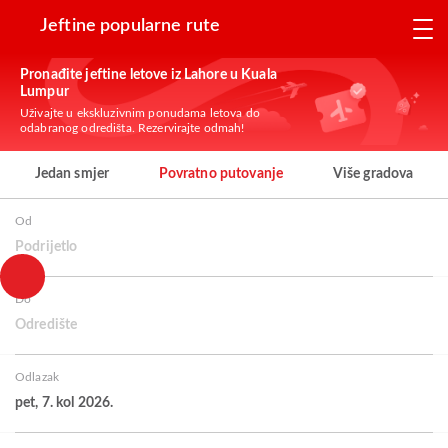
Jeftine popularne rute
Pronađite jeftine letove iz Lahore u Kuala
Lumpur
Uživajte u ekskluzivnim ponudama letova do
odabranog odredišta. Rezervirajte odmah!
Jedan smjer
Povratno putovanje
Više gradova
Od
Podrijetlo
Do
Odredište
Odlazak
pet, 7. kol 2026.