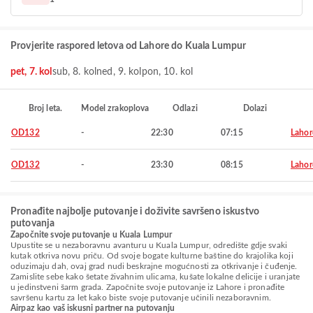
Provjerite raspored letova od Lahore do Kuala Lumpur
pet, 7. kol
sub, 8. kol
ned, 9. kol
pon, 10. kol
Broj leta.
Model zrakoplova
Odlazi
Dolazi
OD132
-
22:30
07:15
Lahor
OD132
-
23:30
08:15
Lahor
Pronađite najbolje putovanje i doživite savršeno iskustvo
putovanja
Započnite svoje putovanje u Kuala Lumpur
Upustite se u nezaboravnu avanturu u Kuala Lumpur, odredište gdje svaki
kutak otkriva novu priču. Od svoje bogate kulturne baštine do krajolika koji
oduzimaju dah, ovaj grad nudi beskrajne mogućnosti za otkrivanje i čuđenje.
Zamislite sebe kako šetate živahnim ulicama, kušate lokalne delicije i uranjate
u jedinstveni šarm grada. Započnite svoje putovanje iz Lahore i pronađite
savršenu kartu za let kako biste svoje putovanje učinili nezaboravnim.
Airpaz kao vaš iskusni partner na putovanju