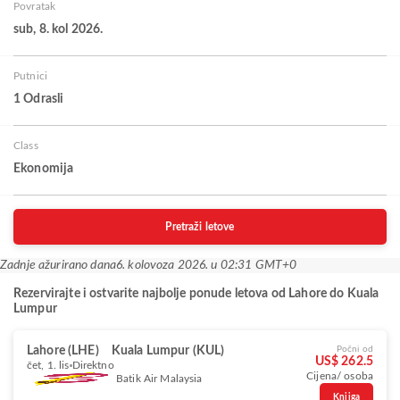
Povratak
sub, 8. kol 2026.
Putnici
1 Odrasli
Class
Ekonomija
Pretraži letove
Zadnje ažurirano dana
6. kolovoza 2026. u 02:31 GMT+0
Rezervirajte i ostvarite najbolje ponude letova od Lahore do Kuala
Lumpur
Lahore (LHE)
Kuala Lumpur (KUL)
Počni od
US$ 262.5
čet, 1. lis
Direktno
Cijena/ osoba
Batik Air Malaysia
Knjiga