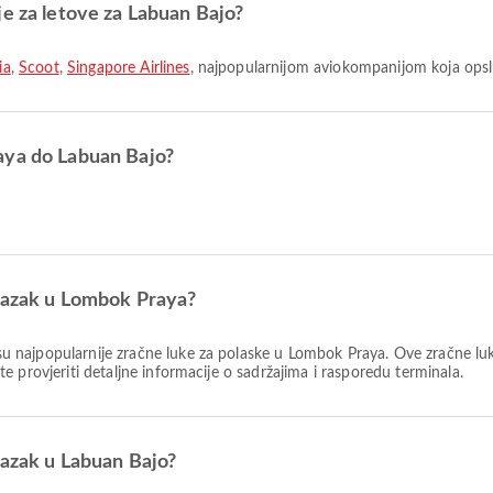
je za letove za Labuan Bajo?
ia
,
Scoot
,
Singapore Airlines
, najpopularnijom aviokompanijom koja opslu
aya do Labuan Bajo?
olazak u Lombok Praya?
u najpopularnije zračne luke za polaske u Lombok Praya. Ove zračne lu
 provjeriti detaljne informacije o sadržajima i rasporedu terminala.
lazak u Labuan Bajo?