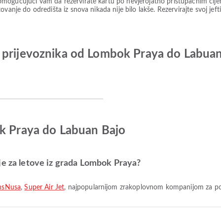
mogućujući vam da rezervirate kartu po nevjerojatno pristupačnim cije
vanje do odredišta iz snova nikada nije bilo lakše. Rezervirajte svoj jeft
 prijevoznika od Lombok Praya do Labua
ok Praya do Labuan Bajo
je za letove iz grada Lombok Praya?
nsNusa
,
Super Air Jet
, najpopularnijom zrakoplovnom kompanijom za pol