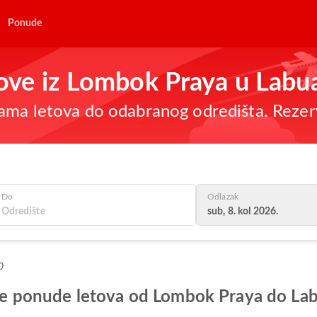
Ponude
etove iz Lombok Praya u Labu
ama letova do odabranog odredišta. Rezer
Do
Odlazak
sub, 8. kol 2026.
0
olje ponude letova od Lombok Praya do La