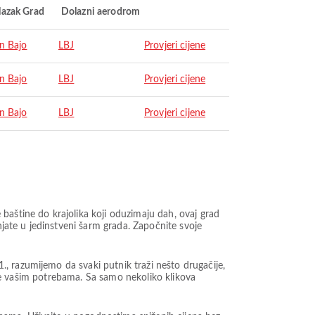
lazak Grad
Dolazni aerodrom
n Bajo
LBJ
Provjeri cijene
n Bajo
LBJ
Provjeri cijene
n Bajo
LBJ
Provjeri cijene
baštine do krajolika koji oduzimaju dah, ovaj grad
njate u jedinstveni šarm grada. Započnite svoje
, razumijemo da svaki putnik traži nešto drugačije,
đene vašim potrebama. Sa samo nekoliko klikova