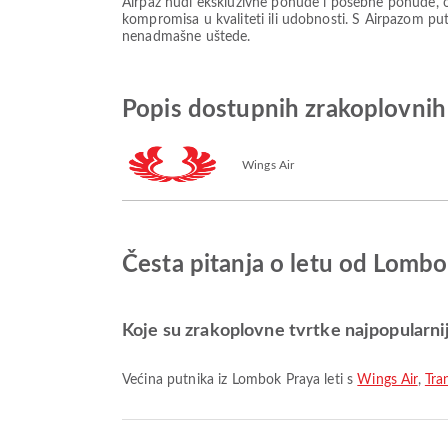
Airpaz nudi ekskluzivne ponude i posebne ponude, o
kompromisa u kvaliteti ili udobnosti. S Airpazom puto
nenadmašne uštede.
Popis dostupnih zrakoplovnih
Wings Air
Česta pitanja o letu od Lomb
Koje su zrakoplovne tvrtke najpopularni
Većina putnika iz Lombok Praya leti s
Wings Air
,
Tra