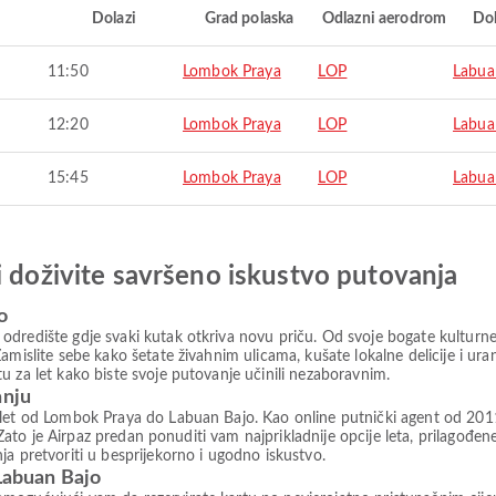
i
Dolazi
Grad polaska
Odlazni aerodrom
Do
11:50
Lombok Praya
LOP
Labua
12:20
Lombok Praya
LOP
Labua
15:45
Lombok Praya
LOP
Labua
i doživite savršeno iskustvo putovanja
o
dredište gdje svaki kutak otkriva novu priču. Od svoje bogate kulturne 
amislite sebe kako šetate živahnim ulicama, kušate lokalne delicije i ura
u za let kako biste svoje putovanje učinili nezaboravnim.
anju
let od Lombok Praya do Labuan Bajo. Kao online putnički agent od 2011.
i. Zato je Airpaz predan ponuditi vam najprikladnije opcije leta, prilago
a pretvoriti u besprijekorno i ugodno iskustvo.
 Labuan Bajo