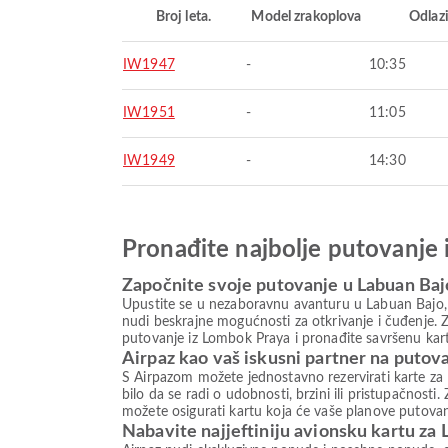
Broj leta.
Model zrakoplova
Odlaz
IW1947
-
10:35
IW1951
-
11:05
IW1949
-
14:30
Pronađite najbolje putovanje 
Započnite svoje putovanje u Labuan Baj
Upustite se u nezaboravnu avanturu u Labuan Bajo, o
nudi beskrajne mogućnosti za otkrivanje i čuđenje. Z
putovanje iz Lombok Praya i pronađite savršenu kart
Airpaz kao vaš iskusni partner na putov
S Airpazom možete jednostavno rezervirati karte za 
bilo da se radi o udobnosti, brzini ili pristupačnost
možete osigurati kartu koja će vaše planove putovanj
Nabavite najjeftiniju avionsku kartu za