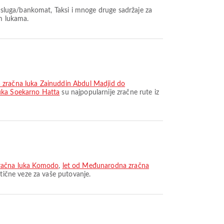
sluga/bankomat, Taksi i mnoge druge sadržaje za
im lukama.
 zračna luka Zainuddin Abdul Madjid do
uka Soekarno Hatta
su najpopularnije zračne rute iz
račna luka Komodo
,
let od Međunarodna zračna
tične veze za vaše putovanje.