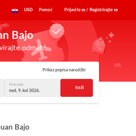
USD
Pomoć
Prijavite se / Registrirajte se
an Bajo
virajte odmah!
Prikaz popisa narudžbi
Povratak
traži
ned, 9. kol 2026.
buan Bajo