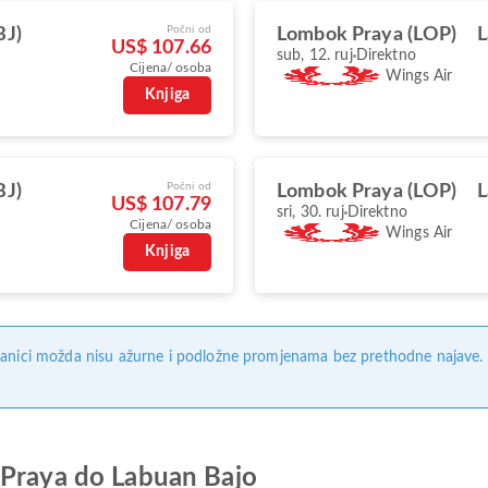
Počni od
BJ)
Lombok Praya (LOP)
L
US$ 107.66
sub, 12. ruj
Direktno
Cijena/ osoba
Wings Air
Knjiga
Počni od
BJ)
Lombok Praya (LOP)
L
US$ 107.79
sri, 30. ruj
Direktno
Cijena/ osoba
Wings Air
Knjiga
anici možda nisu ažurne i podložne promjenama bez prethodne najave. Na
 Praya do Labuan Bajo