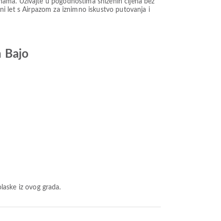
nama. Uživajte u pogodnostima sniženih cijena bez
ini let s Airpazom za iznimno iskustvo putovanja i
n Bajo
aske iz ovog grada.