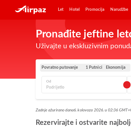
Let
Hotel
Promocija
Narudžbe
Pronađite jeftine l
Uživajte u ekskluzivnim ponud
Povratno putovanje
Ekonomija
1 Putnici
Od
Zadnje ažurirano dana
6. kolovoza 2026. u 02:36 GMT+
Rezervirajte i ostvarite najb