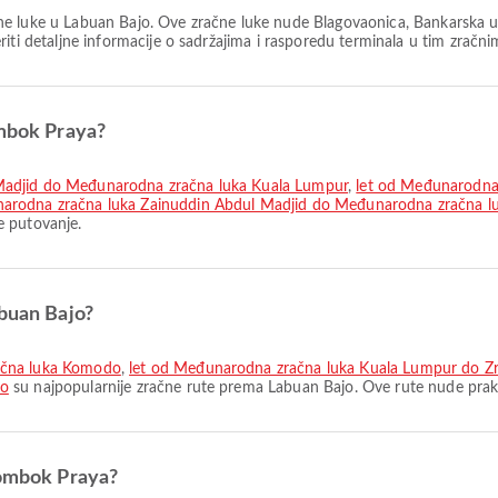
ne luke u Labuan Bajo. Ove zračne luke nude Blagovaonica, Bankarska u
iti detaljne informacije o sadržajima i rasporedu terminala u tim zračn
ombok Praya?
Madjid do Međunarodna zračna luka Kuala Lumpur
,
let od Međunarodna
narodna zračna luka Zainuddin Abdul Madjid do Međunarodna zračna l
e putovanje.
abuan Bajo?
ačna luka Komodo
,
let od Međunarodna zračna luka Kuala Lumpur do Z
do
su najpopularnije zračne rute prema Labuan Bajo. Ove rute nude prak
Lombok Praya?