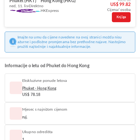
Phuket (HKT)
Hong Kong (HKG)
Počni od
US$ 99.82
ned, 11. lis
Direktno
Cijena/ osoba
HKExpress
Knjiga
Imajte na umu da cijene navedene na ovoj stranici možda nisu
ažurne i podložne promjenama bez prethodne najave. Nastojimo
pružiti najtočnije i najaktualnije informacije.
Informacije o letu od Phuket do Hong Kong
Ekskluzivne ponude letova
Phuket - Hong Kong
US$ 78.18
Mjesec s najnižom cijenom
ruj.
Ukupno odredišta
1