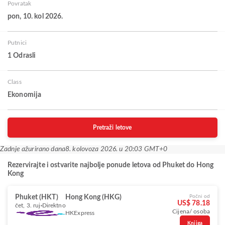
Povratak
pon, 10. kol 2026.
Putnici
1 Odrasli
Class
Ekonomija
Pretraži letove
Zadnje ažurirano dana
8. kolovoza 2026. u 20:03 GMT+0
Rezervirajte i ostvarite najbolje ponude letova od Phuket do Hong
Kong
Phuket (HKT)
Hong Kong (HKG)
Počni od
US$ 78.18
čet, 3. ruj
Direktno
Cijena/ osoba
HKExpress
Knjiga