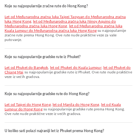
Koje su najpopularnije zračne rute do Hong Kong?
let od Međunarodna zračna luka Taipei Taoyuan do Međunarodna zračna
luka Hong Kong
,
let od Međunarodna zračna luka Ninoy Aquino do
Međunarodna zračna luka Hong Kong
,
let od Međunarodna zračna luka
Kuala Lumpur do Međunarodna zračna luka Hong Kong
su najpopularnije
zračne rute prema Hong Kong. Ove rute nude praktične veze za vaše
putovanje.
Koje su najpopularnije gradske rute iz Phuket?
let od Phuket do Bangkok
,
let od Phuket do Kuala Lumpur
,
let od Phuket do
Chiang Mai
su najpopularnije gradske rute iz Phuket. Ove rute nude praktične
veze iz većih gradova.
Koje su najpopularnije gradske rute do Hong Kong?
let od Taipei do Hong Kong
,
let od Manila do Hong Kong
,
let od Kuala
Lumpur do Hong Kong
su najpopularnije gradske rute prema Hong Kong.
Ove rute nude praktične veze iz većih gradova.
U koliko sati polazi najraniji let iz Phuket prema Hong Kong?