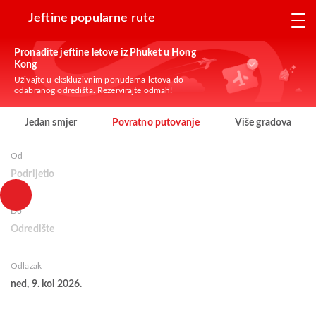
Jeftine popularne rute
Pronađite jeftine letove iz Phuket u Hong
Kong
Uživajte u ekskluzivnim ponudama letova do
odabranog odredišta. Rezervirajte odmah!
Jedan smjer
Povratno putovanje
Više gradova
Od
Podrijetlo
Do
Odredište
Odlazak
ned, 9. kol 2026.