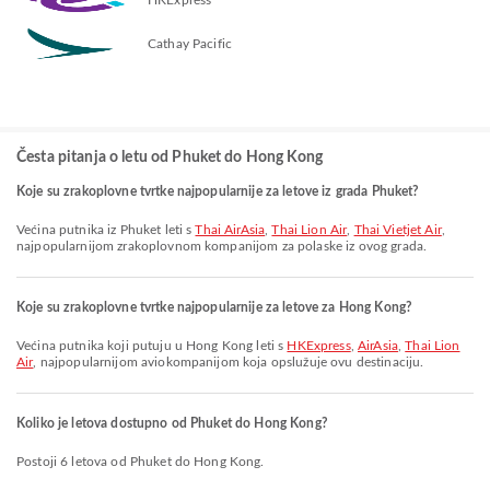
Cathay Pacific
Česta pitanja o letu od Phuket do Hong Kong
Koje su zrakoplovne tvrtke najpopularnije za letove iz grada Phuket?
Većina putnika iz Phuket leti s
Thai AirAsia
,
Thai Lion Air
,
Thai Vietjet Air
,
najpopularnijom zrakoplovnom kompanijom za polaske iz ovog grada.
Koje su zrakoplovne tvrtke najpopularnije za letove za Hong Kong?
Većina putnika koji putuju u Hong Kong leti s
HKExpress
,
AirAsia
,
Thai Lion
Air
, najpopularnijom aviokompanijom koja opslužuje ovu destinaciju.
Koliko je letova dostupno od Phuket do Hong Kong?
Postoji 6 letova od Phuket do Hong Kong.