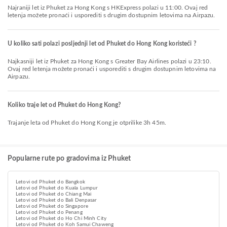
Najraniji let iz Phuket za Hong Kong s HKExpress polazi u 11:00. Ovaj red
letenja možete pronaći i usporediti s drugim dostupnim letovima na Airpazu.
U koliko sati polazi posljednji let od Phuket do Hong Kong koristeći ?
Najkasniji let iz Phuket za Hong Kong s Greater Bay Airlines polazi u 23:10.
Ovaj red letenja možete pronaći i usporediti s drugim dostupnim letovima na
Airpazu.
Koliko traje let od Phuket do Hong Kong?
Trajanje leta od Phuket do Hong Kong je otprilike 3h 45m.
Popularne rute po gradovima iz Phuket
Letovi od Phuket do Bangkok
Letovi od Phuket do Kuala Lumpur
Letovi od Phuket do Chiang Mai
Letovi od Phuket do Bali Denpasar
Letovi od Phuket do Singapore
Letovi od Phuket do Penang
Letovi od Phuket do Ho Chi Minh City
Letovi od Phuket do Koh Samui Chaweng