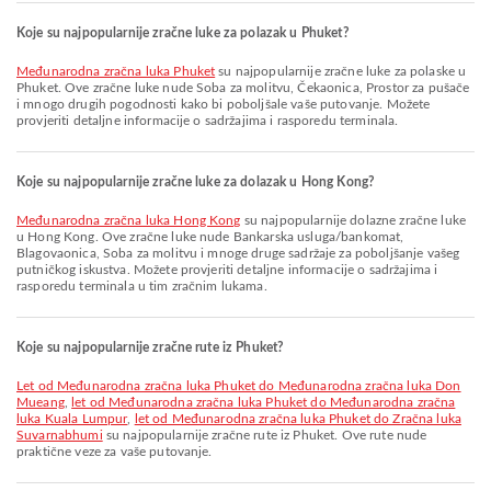
Koje su najpopularnije zračne luke za polazak u Phuket?
Međunarodna zračna luka Phuket
su najpopularnije zračne luke za polaske u
Phuket. Ove zračne luke nude Soba za molitvu, Čekaonica, Prostor za pušače
i mnogo drugih pogodnosti kako bi poboljšale vaše putovanje. Možete
provjeriti detaljne informacije o sadržajima i rasporedu terminala.
Koje su najpopularnije zračne luke za dolazak u Hong Kong?
Međunarodna zračna luka Hong Kong
su najpopularnije dolazne zračne luke
u Hong Kong. Ove zračne luke nude Bankarska usluga/bankomat,
Blagovaonica, Soba za molitvu i mnoge druge sadržaje za poboljšanje vašeg
putničkog iskustva. Možete provjeriti detaljne informacije o sadržajima i
rasporedu terminala u tim zračnim lukama.
Koje su najpopularnije zračne rute iz Phuket?
let od Međunarodna zračna luka Phuket do Međunarodna zračna luka Don
Mueang
,
let od Međunarodna zračna luka Phuket do Međunarodna zračna
luka Kuala Lumpur
,
let od Međunarodna zračna luka Phuket do Zračna luka
Suvarnabhumi
su najpopularnije zračne rute iz Phuket. Ove rute nude
praktične veze za vaše putovanje.