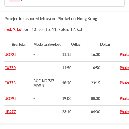
Provjerite raspored letova od Phuket do Hong Kong
ned, 9. kol
pon, 10. kol
uto, 11. kol
sri, 12. kol
Broj leta.
Model zrakoplova
Odlazi
Dolazi
UO725
-
11:15
16:00
Phuke
CX770
-
11:50
16:50
Phuke
BOEING 737
CX778
18:20
23:15
Phuke
MAX 8
UO795
-
19:00
00:00
Phuke
HB277
-
23:10
04:00
Phuke