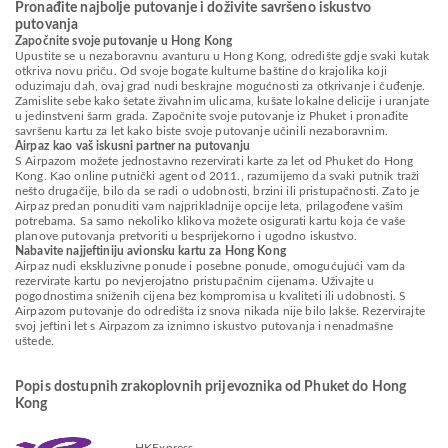
Pronađite najbolje putovanje i doživite savršeno iskustvo
putovanja
Započnite svoje putovanje u Hong Kong
Upustite se u nezaboravnu avanturu u Hong Kong, odredište gdje svaki kutak
otkriva novu priču. Od svoje bogate kulturne baštine do krajolika koji
oduzimaju dah, ovaj grad nudi beskrajne mogućnosti za otkrivanje i čuđenje.
Zamislite sebe kako šetate živahnim ulicama, kušate lokalne delicije i uranjate
u jedinstveni šarm grada. Započnite svoje putovanje iz Phuket i pronađite
savršenu kartu za let kako biste svoje putovanje učinili nezaboravnim.
Airpaz kao vaš iskusni partner na putovanju
S Airpazom možete jednostavno rezervirati karte za let od Phuket do Hong
Kong. Kao online putnički agent od 2011., razumijemo da svaki putnik traži
nešto drugačije, bilo da se radi o udobnosti, brzini ili pristupačnosti. Zato je
Airpaz predan ponuditi vam najprikladnije opcije leta, prilagođene vašim
potrebama. Sa samo nekoliko klikova možete osigurati kartu koja će vaše
planove putovanja pretvoriti u besprijekorno i ugodno iskustvo.
Nabavite najjeftiniju avionsku kartu za Hong Kong
Airpaz nudi ekskluzivne ponude i posebne ponude, omogućujući vam da
rezervirate kartu po nevjerojatno pristupačnim cijenama. Uživajte u
pogodnostima sniženih cijena bez kompromisa u kvaliteti ili udobnosti. S
Airpazom putovanje do odredišta iz snova nikada nije bilo lakše. Rezervirajte
svoj jeftini let s Airpazom za iznimno iskustvo putovanja i nenadmašne
uštede.
Popis dostupnih zrakoplovnih prijevoznika od Phuket do Hong
Kong
HKExpress