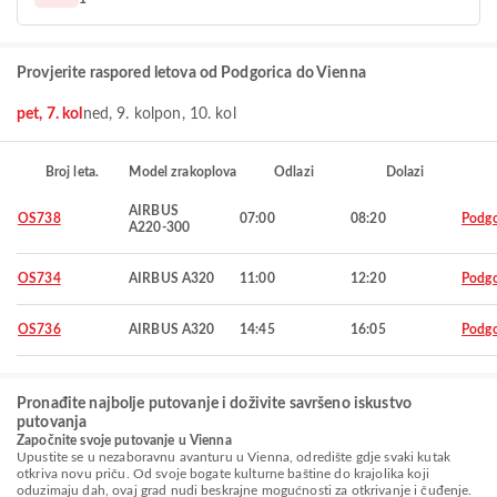
Provjerite raspored letova od Podgorica do Vienna
pet, 7. kol
ned, 9. kol
pon, 10. kol
Broj leta.
Model zrakoplova
Odlazi
Dolazi
AIRBUS
OS738
07:00
08:20
Podgo
A220-300
OS734
AIRBUS A320
11:00
12:20
Podgo
OS736
AIRBUS A320
14:45
16:05
Podgo
Pronađite najbolje putovanje i doživite savršeno iskustvo
putovanja
Započnite svoje putovanje u Vienna
Upustite se u nezaboravnu avanturu u Vienna, odredište gdje svaki kutak
otkriva novu priču. Od svoje bogate kulturne baštine do krajolika koji
oduzimaju dah, ovaj grad nudi beskrajne mogućnosti za otkrivanje i čuđenje.