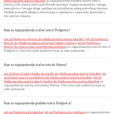
Međunarodna zračna luka Beč
su najpopularnije dolazne zračne luke u
Vienna. Ove zračne luke nude Shuttle Autobus, Najam automobila, Usluga
mjenjačnice i mnoge druge sadržaje za poboljšanje vašeg putničkog iskustva.
Možete provjeriti detaljne informacije o sadržajima i rasporedu terminala u
tim zračnim lukama.
Koje su najpopularnije zračne rute iz Podgorica?
let od Podgorica Airport do Međunarodna zračna luka Beč
,
let od Podgorica
Airport do Međunarodna zračna luka Sabiha Gokcen
,
let od Podgorica
Airport do Zračna luka Jože Pučnika Ljubljana
su najpopularnije zračne rute iz
Podgorica. Ove rute nude praktične veze za vaše putovanje.
Koje su najpopularnije zračne rute do Vienna?
let od Zračna luka Charles de Gaulle do Međunarodna zračna luka Beč
,
let
od Zračna luka Suvarnabhumi do Međunarodna zračna luka Beč
,
let od
Međunarodna zračna luka Schiphol do Međunarodna zračna luka Beč
su
najpopularnije zračne rute prema Vienna. Ove rute nude praktične veze za
vaše putovanje.
Koje su najpopularnije gradske rute iz Podgorica?
let od Podgorica do Istanbul
,
let od Podgorica do Ljubljana
su najpopularnije