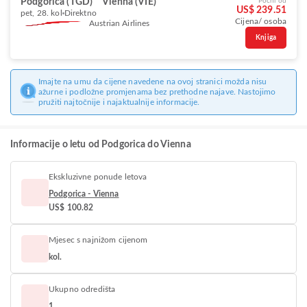
Podgorica (TGD)
Vienna (VIE)
Počni od
US$ 239.51
pet, 28. kol
Direktno
Cijena/ osoba
Austrian Airlines
Knjiga
Imajte na umu da cijene navedene na ovoj stranici možda nisu
ažurne i podložne promjenama bez prethodne najave. Nastojimo
pružiti najtočnije i najaktualnije informacije.
Informacije o letu od Podgorica do Vienna
Ekskluzivne ponude letova
Podgorica - Vienna
US$ 100.82
Mjesec s najnižom cijenom
kol.
Ukupno odredišta
1