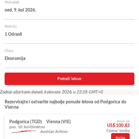
Povratak
ned, 9. kol 2026.
Putnici
1 Odrasli
Class
Ekonomija
Pretraži letove
Zadnje ažurirano dana
6. kolovoza 2026. u 22:28 GMT+0
Rezervirajte i ostvarite najbolje ponude letova od Podgorica do
Vienna
Podgorica (TGD)
Vienna (VIE)
Počni od
US$ 100.82
pon, 10. kol
Direktno
Cijena/ osoba
Austrian Airlines
Knjiga