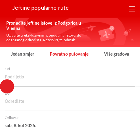
Jeftine popularne rute
Pronađite jeftine letove iz Podgorica u
Vienna
Uživajte u ekskluzivnim ponudama letova do
odabranog odredišta. Rezervirajte odmah!
Jedan smjer
Povratno putovanje
Više gradova
Od
Podrijetlo
Do
Odredište
Odlazak
sub, 8. kol 2026.