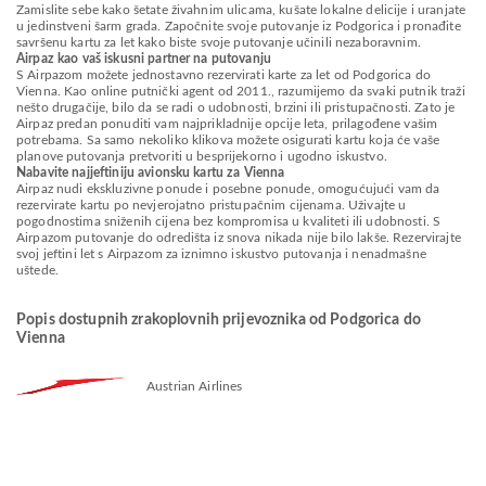
Zamislite sebe kako šetate živahnim ulicama, kušate lokalne delicije i uranjate
u jedinstveni šarm grada. Započnite svoje putovanje iz Podgorica i pronađite
savršenu kartu za let kako biste svoje putovanje učinili nezaboravnim.
Airpaz kao vaš iskusni partner na putovanju
S Airpazom možete jednostavno rezervirati karte za let od Podgorica do
Vienna. Kao online putnički agent od 2011., razumijemo da svaki putnik traži
nešto drugačije, bilo da se radi o udobnosti, brzini ili pristupačnosti. Zato je
Airpaz predan ponuditi vam najprikladnije opcije leta, prilagođene vašim
potrebama. Sa samo nekoliko klikova možete osigurati kartu koja će vaše
planove putovanja pretvoriti u besprijekorno i ugodno iskustvo.
Nabavite najjeftiniju avionsku kartu za Vienna
Airpaz nudi ekskluzivne ponude i posebne ponude, omogućujući vam da
rezervirate kartu po nevjerojatno pristupačnim cijenama. Uživajte u
pogodnostima sniženih cijena bez kompromisa u kvaliteti ili udobnosti. S
Airpazom putovanje do odredišta iz snova nikada nije bilo lakše. Rezervirajte
svoj jeftini let s Airpazom za iznimno iskustvo putovanja i nenadmašne
uštede.
Popis dostupnih zrakoplovnih prijevoznika od Podgorica do
Vienna
Austrian Airlines