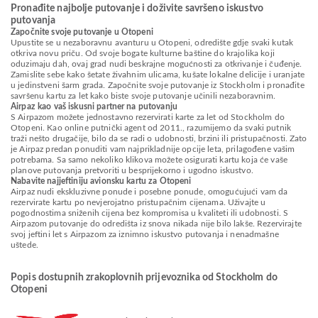
Pronađite najbolje putovanje i doživite savršeno iskustvo
putovanja
Započnite svoje putovanje u Otopeni
Upustite se u nezaboravnu avanturu u Otopeni, odredište gdje svaki kutak
otkriva novu priču. Od svoje bogate kulturne baštine do krajolika koji
oduzimaju dah, ovaj grad nudi beskrajne mogućnosti za otkrivanje i čuđenje.
Zamislite sebe kako šetate živahnim ulicama, kušate lokalne delicije i uranjate
u jedinstveni šarm grada. Započnite svoje putovanje iz Stockholm i pronađite
savršenu kartu za let kako biste svoje putovanje učinili nezaboravnim.
Airpaz kao vaš iskusni partner na putovanju
S Airpazom možete jednostavno rezervirati karte za let od Stockholm do
Otopeni. Kao online putnički agent od 2011., razumijemo da svaki putnik
traži nešto drugačije, bilo da se radi o udobnosti, brzini ili pristupačnosti. Zato
je Airpaz predan ponuditi vam najprikladnije opcije leta, prilagođene vašim
potrebama. Sa samo nekoliko klikova možete osigurati kartu koja će vaše
planove putovanja pretvoriti u besprijekorno i ugodno iskustvo.
Nabavite najjeftiniju avionsku kartu za Otopeni
Airpaz nudi ekskluzivne ponude i posebne ponude, omogućujući vam da
rezervirate kartu po nevjerojatno pristupačnim cijenama. Uživajte u
pogodnostima sniženih cijena bez kompromisa u kvaliteti ili udobnosti. S
Airpazom putovanje do odredišta iz snova nikada nije bilo lakše. Rezervirajte
svoj jeftini let s Airpazom za iznimno iskustvo putovanja i nenadmašne
uštede.
Popis dostupnih zrakoplovnih prijevoznika od Stockholm do
Otopeni