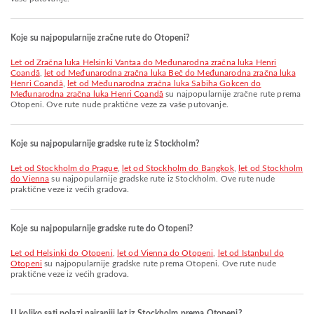
Koje su najpopularnije zračne rute do Otopeni?
let od Zračna luka Helsinki Vantaa do Međunarodna zračna luka Henri
Coandă
,
let od Međunarodna zračna luka Beč do Međunarodna zračna luka
Henri Coandă
,
let od Međunarodna zračna luka Sabiha Gokcen do
Međunarodna zračna luka Henri Coandă
su najpopularnije zračne rute prema
Otopeni. Ove rute nude praktične veze za vaše putovanje.
Koje su najpopularnije gradske rute iz Stockholm?
let od Stockholm do Prague
,
let od Stockholm do Bangkok
,
let od Stockholm
do Vienna
su najpopularnije gradske rute iz Stockholm. Ove rute nude
praktične veze iz većih gradova.
Koje su najpopularnije gradske rute do Otopeni?
let od Helsinki do Otopeni
,
let od Vienna do Otopeni
,
let od Istanbul do
Otopeni
su najpopularnije gradske rute prema Otopeni. Ove rute nude
praktične veze iz većih gradova.
U koliko sati polazi najraniji let iz Stockholm prema Otopeni?