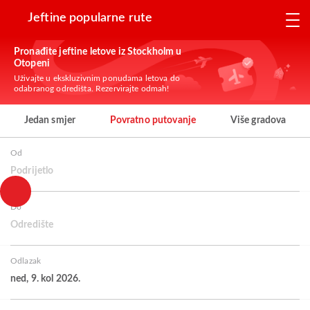
Jeftine popularne rute
Pronađite jeftine letove iz Stockholm u
Otopeni
Uživajte u ekskluzivnim ponudama letova do
odabranog odredišta. Rezervirajte odmah!
Jedan smjer
Povratno putovanje
Više gradova
Od
Podrijetlo
Do
Odredište
Odlazak
ned, 9. kol 2026.