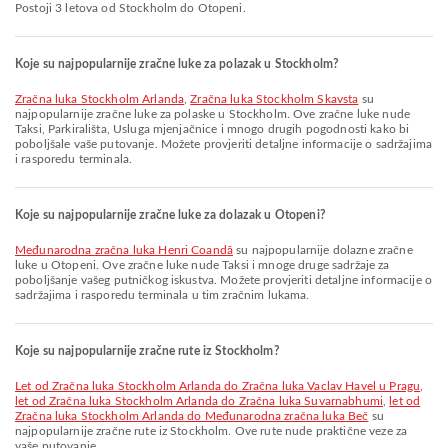
Postoji 3 letova od Stockholm do Otopeni.
Koje su najpopularnije zračne luke za polazak u Stockholm?
Zračna luka Stockholm Arlanda
,
Zračna luka Stockholm Skavsta
su
najpopularnije zračne luke za polaske u Stockholm. Ove zračne luke nude
Taksi, Parkirališta, Usluga mjenjačnice i mnogo drugih pogodnosti kako bi
poboljšale vaše putovanje. Možete provjeriti detaljne informacije o sadržajima
i rasporedu terminala.
Koje su najpopularnije zračne luke za dolazak u Otopeni?
Međunarodna zračna luka Henri Coandă
su najpopularnije dolazne zračne
luke u Otopeni. Ove zračne luke nude Taksi i mnoge druge sadržaje za
poboljšanje vašeg putničkog iskustva. Možete provjeriti detaljne informacije o
sadržajima i rasporedu terminala u tim zračnim lukama.
Koje su najpopularnije zračne rute iz Stockholm?
let od Zračna luka Stockholm Arlanda do Zračna luka Vaclav Havel u Pragu
,
let od Zračna luka Stockholm Arlanda do Zračna luka Suvarnabhumi
,
let od
Zračna luka Stockholm Arlanda do Međunarodna zračna luka Beč
su
najpopularnije zračne rute iz Stockholm. Ove rute nude praktične veze za
vaše putovanje.