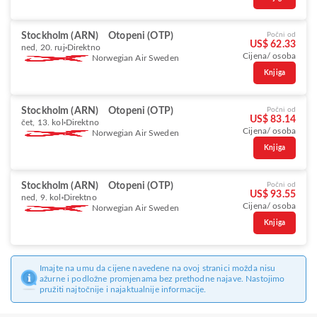
Stockholm (ARN)
Otopeni (OTP)
Počni od
US$ 62.33
ned, 20. ruj
Direktno
Cijena/ osoba
Norwegian Air Sweden
Knjiga
Stockholm (ARN)
Otopeni (OTP)
Počni od
US$ 83.14
čet, 13. kol
Direktno
Cijena/ osoba
Norwegian Air Sweden
Knjiga
Stockholm (ARN)
Otopeni (OTP)
Počni od
US$ 93.55
ned, 9. kol
Direktno
Cijena/ osoba
Norwegian Air Sweden
Knjiga
Imajte na umu da cijene navedene na ovoj stranici možda nisu
ažurne i podložne promjenama bez prethodne najave. Nastojimo
pružiti najtočnije i najaktualnije informacije.