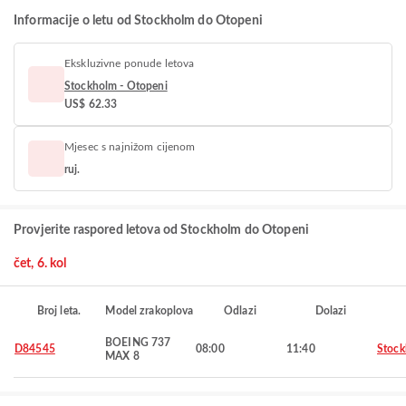
Informacije o letu od Stockholm do Otopeni
Ekskluzivne ponude letova
Stockholm - Otopeni
US$ 62.33
Mjesec s najnižom cijenom
ruj.
Provjerite raspored letova od Stockholm do Otopeni
čet, 6. kol
Broj leta.
Model zrakoplova
Odlazi
Dolazi
BOEING 737
D84545
08:00
11:40
Stoc
MAX 8