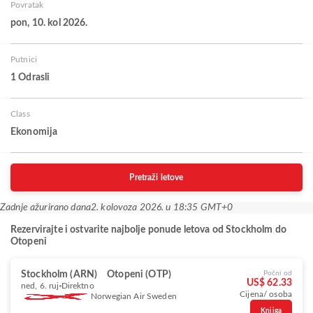
Povratak
pon, 10. kol 2026.
Putnici
1 Odrasli
Class
Ekonomija
Pretraži letove
Zadnje ažurirano dana
2. kolovoza 2026. u 18:35 GMT+0
Rezervirajte i ostvarite najbolje ponude letova od Stockholm do
Otopeni
Stockholm (ARN)
Otopeni (OTP)
Počni od
US$ 62.33
ned, 6. ruj
Direktno
Cijena/ osoba
Norwegian Air Sweden
Knjiga