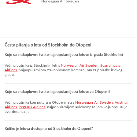
Norwegian Air Sweden
Česta pitanja o letu od Stockholm do Otopeni
Koje su zrakoplovne tvrtke najpopularnije za letove iz grada Stockholm?
Većina putnika iz Stockholm leti s
Norwegian Air Sweden
,
Scandinavian
Airlines
, najpopularnijom zrakoplovnom kompanijom za polaske iz ovog
grada.
Koje su zrakoplovne tvrtke najpopularnije za letove za Otopeni?
Većina putnika koji putuju u Otopeni leti s
Norwegian Air Sweden
,
Austrian
Airlines
,
Pegasus Airlines
, najpopularnijom aviokompanijom koja opslužuje
ovu destinaciju.
Koliko je letova dostupno od Stockholm do Otopeni?