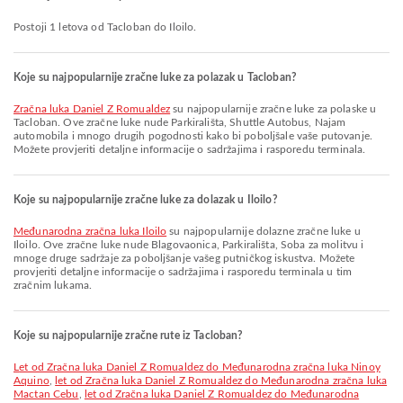
Postoji 1 letova od Tacloban do Iloilo.
Koje su najpopularnije zračne luke za polazak u Tacloban?
Zračna luka Daniel Z Romualdez
su najpopularnije zračne luke za polaske u
Tacloban. Ove zračne luke nude Parkirališta, Shuttle Autobus, Najam
automobila i mnogo drugih pogodnosti kako bi poboljšale vaše putovanje.
Možete provjeriti detaljne informacije o sadržajima i rasporedu terminala.
Koje su najpopularnije zračne luke za dolazak u Iloilo?
Međunarodna zračna luka Iloilo
su najpopularnije dolazne zračne luke u
Iloilo. Ove zračne luke nude Blagovaonica, Parkirališta, Soba za molitvu i
mnoge druge sadržaje za poboljšanje vašeg putničkog iskustva. Možete
provjeriti detaljne informacije o sadržajima i rasporedu terminala u tim
zračnim lukama.
Koje su najpopularnije zračne rute iz Tacloban?
let od Zračna luka Daniel Z Romualdez do Međunarodna zračna luka Ninoy
Aquino
,
let od Zračna luka Daniel Z Romualdez do Međunarodna zračna luka
Mactan Cebu
,
let od Zračna luka Daniel Z Romualdez do Međunarodna