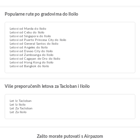
Popularne rute po gradovima do Iloilo
Letovi od Manila do Iloilo
Letovi od Cebu do Iloilo
Letovi od Singapore do Iloilo
Letovi od Puerto Princesa City do Iloilo
Letovi od General Santos do Iloilo
Letovi od Angeles do Iloilo
Letovi od Davao City do Iloilo
Letovi od Zamboanga do Iloilo
Letovi od Cagayan de Oro do Iloilo
Letovi od Hong Kong do Iloilo
Letovi od Bangkok do Iloilo
Više preporučenih letova za Tacloban i Iloilo
Let Iz Tacloban
Let Iz Iloilo
Let Za Tacloban
Let Za Iloilo
Zašto morate putovati s Airpazom