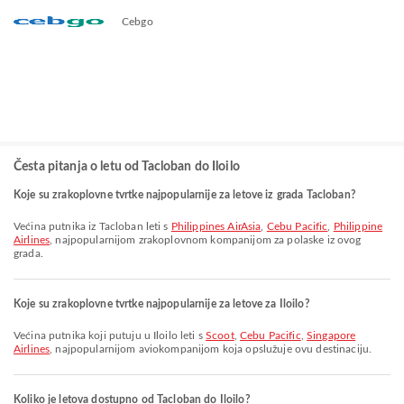
Cebgo
Česta pitanja o letu od Tacloban do Iloilo
Koje su zrakoplovne tvrtke najpopularnije za letove iz grada Tacloban?
Većina putnika iz Tacloban leti s
Philippines AirAsia
,
Cebu Pacific
,
Philippine
Airlines
, najpopularnijom zrakoplovnom kompanijom za polaske iz ovog
grada.
Koje su zrakoplovne tvrtke najpopularnije za letove za Iloilo?
Većina putnika koji putuju u Iloilo leti s
Scoot
,
Cebu Pacific
,
Singapore
Airlines
, najpopularnijom aviokompanijom koja opslužuje ovu destinaciju.
Koliko je letova dostupno od Tacloban do Iloilo?