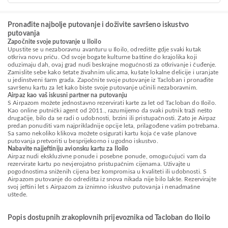
Pronađite najbolje putovanje i doživite savršeno iskustvo
putovanja
Započnite svoje putovanje u Iloilo
Upustite se u nezaboravnu avanturu u Iloilo, odredište gdje svaki kutak
otkriva novu priču. Od svoje bogate kulturne baštine do krajolika koji
oduzimaju dah, ovaj grad nudi beskrajne mogućnosti za otkrivanje i čuđenje.
Zamislite sebe kako šetate živahnim ulicama, kušate lokalne delicije i uranjate
u jedinstveni šarm grada. Započnite svoje putovanje iz Tacloban i pronađite
savršenu kartu za let kako biste svoje putovanje učinili nezaboravnim.
Airpaz kao vaš iskusni partner na putovanju
S Airpazom možete jednostavno rezervirati karte za let od Tacloban do Iloilo.
Kao online putnički agent od 2011., razumijemo da svaki putnik traži nešto
drugačije, bilo da se radi o udobnosti, brzini ili pristupačnosti. Zato je Airpaz
predan ponuditi vam najprikladnije opcije leta, prilagođene vašim potrebama.
Sa samo nekoliko klikova možete osigurati kartu koja će vaše planove
putovanja pretvoriti u besprijekorno i ugodno iskustvo.
Nabavite najjeftiniju avionsku kartu za Iloilo
Airpaz nudi ekskluzivne ponude i posebne ponude, omogućujući vam da
rezervirate kartu po nevjerojatno pristupačnim cijenama. Uživajte u
pogodnostima sniženih cijena bez kompromisa u kvaliteti ili udobnosti. S
Airpazom putovanje do odredišta iz snova nikada nije bilo lakše. Rezervirajte
svoj jeftini let s Airpazom za iznimno iskustvo putovanja i nenadmašne
uštede.
Popis dostupnih zrakoplovnih prijevoznika od Tacloban do Iloilo