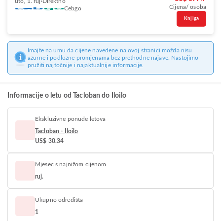
uto, 1. ruj
Direktno
Cijena/ osoba
Cebgo
Knjiga
Imajte na umu da cijene navedene na ovoj stranici možda nisu
ažurne i podložne promjenama bez prethodne najave. Nastojimo
pružiti najtočnije i najaktualnije informacije.
Informacije o letu od Tacloban do Iloilo
Ekskluzivne ponude letova
Tacloban - Iloilo
US$ 30.34
Mjesec s najnižom cijenom
ruj.
Ukupno odredišta
1