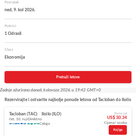
Povratak
ned, 9. kol 2026.
Putnici
1 Odrasli
Class
Ekonomija
Pretraži letove
Zadnje ažurirano dana
6. kolovoza 2026. u 19:42 GMT+0
Rezervirajte i ostvarite najbolje ponude letova od Tacloban do Iloilo
Tacloban (TAC)
Iloilo (ILO)
Počni od
US$ 30.34
čet, 10. ruj
Direktno
Cijena/ osoba
Cebgo
Knjiga