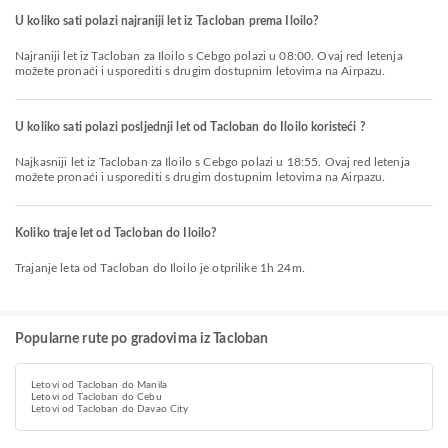
U koliko sati polazi najraniji let iz Tacloban prema Iloilo?
Najraniji let iz Tacloban za Iloilo s Cebgo polazi u 08:00. Ovaj red letenja
možete pronaći i usporediti s drugim dostupnim letovima na Airpazu.
U koliko sati polazi posljednji let od Tacloban do Iloilo koristeći ?
Najkasniji let iz Tacloban za Iloilo s Cebgo polazi u 18:55. Ovaj red letenja
možete pronaći i usporediti s drugim dostupnim letovima na Airpazu.
Koliko traje let od Tacloban do Iloilo?
Trajanje leta od Tacloban do Iloilo je otprilike 1h 24m.
Popularne rute po gradovima iz Tacloban
Letovi od Tacloban do Manila
Letovi od Tacloban do Cebu
Letovi od Tacloban do Davao City