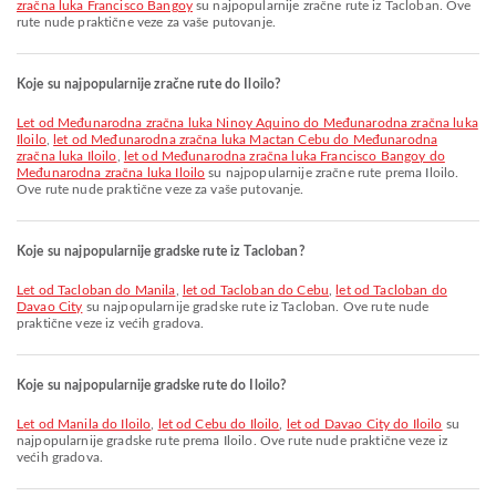
zračna luka Francisco Bangoy
su najpopularnije zračne rute iz Tacloban. Ove
rute nude praktične veze za vaše putovanje.
Koje su najpopularnije zračne rute do Iloilo?
let od Međunarodna zračna luka Ninoy Aquino do Međunarodna zračna luka
Iloilo
,
let od Međunarodna zračna luka Mactan Cebu do Međunarodna
zračna luka Iloilo
,
let od Međunarodna zračna luka Francisco Bangoy do
Međunarodna zračna luka Iloilo
su najpopularnije zračne rute prema Iloilo.
Ove rute nude praktične veze za vaše putovanje.
Koje su najpopularnije gradske rute iz Tacloban?
let od Tacloban do Manila
,
let od Tacloban do Cebu
,
let od Tacloban do
Davao City
su najpopularnije gradske rute iz Tacloban. Ove rute nude
praktične veze iz većih gradova.
Koje su najpopularnije gradske rute do Iloilo?
let od Manila do Iloilo
,
let od Cebu do Iloilo
,
let od Davao City do Iloilo
su
najpopularnije gradske rute prema Iloilo. Ove rute nude praktične veze iz
većih gradova.