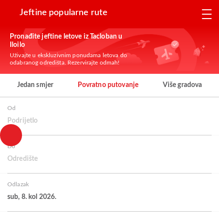
Jeftine popularne rute
Pronađite jeftine letove iz Tacloban u
Iloilo
Uživajte u ekskluzivnim ponudama letova do
odabranog odredišta. Rezervirajte odmah!
Jedan smjer
Povratno putovanje
Više gradova
Od
Podrijetlo
Do
Odredište
Odlazak
sub, 8. kol 2026.