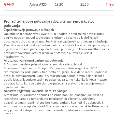
G9443
Airbus A320
19:20
21:50
Thiru
Pronađite najbolje putovanje i doživite savršeno iskustvo
putovanja
Započnite svoje putovanje u Sharjah
Upustite se u nezaboravnu avanturu u Sharjah, odredište gdje svaki kutak
otkriva novu priču. Od svoje bogate kulturne baštine do krajolika koji
oduzimaju dah, ovaj grad nudi beskrajne mogućnosti za otkrivanje i čuđenje.
Zamislite sebe kako šetate živahnim ulicama, kušate lokalne delicije i uranjate
u jedinstveni šarm grada. Započnite svoje putovanje iz Thiruvananthapuram i
pronađite savršenu kartu za let kako biste svoje putovanje učinili
nezaboravnim.
Airpaz kao vaš iskusni partner na putovanju
S Airpazom možete jednostavno rezervirati karte za let od
Thiruvananthapuram do Sharjah. Kao online putnički agent od 2011.,
razumijemo da svaki putnik traži nešto drugačije, bilo da se radi o udobnosti,
brzini ili pristupačnosti. Zato je Airpaz predan ponuditi vam najprikladnije
opcije leta, prilagođene vašim potrebama. Sa samo nekoliko klikova možete
osigurati kartu koja će vaše planove putovanja pretvoriti u besprijekorno i
ugodno iskustvo.
Nabavite najjeftiniju avionsku kartu za Sharjah
Airpaz nudi ekskluzivne ponude i posebne ponude, omogućujući vam da
rezervirate kartu po nevjerojatno pristupačnim cijenama. Uživajte u
pogodnostima sniženih cijena bez kompromisa u kvaliteti ili udobnosti. S
Airpazom putovanje do odredišta iz snova nikada nije bilo lakše. Rezervirajte
svoj jeftini let s Airpazom za iznimno iskustvo putovanja i nenadmašne