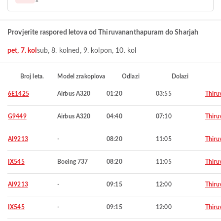
Provjerite raspored letova od Thiruvananthapuram do Sharjah
pet, 7. kol
sub, 8. kol
ned, 9. kol
pon, 10. kol
Broj leta.
Model zrakoplova
Odlazi
Dolazi
6E1425
Airbus A320
01:20
03:55
Thiru
G9449
Airbus A320
04:40
07:10
Thiru
AI9213
-
08:20
11:05
Thiru
IX545
Boeing 737
08:20
11:05
Thiru
AI9213
-
09:15
12:00
Thiru
IX545
-
09:15
12:00
Thiru