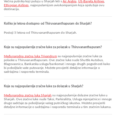
Većina putnika koji putuju u Sharjah leti s
Air Arabia
,
US-Bangla Airlines
,
Ethiopian Airlines
, najpopularnijom aviokompanijom koja opslužuje ovu
destinaciju.
Koliko je letova dostupno od Thiruvananthapuram do Sharjah?
Postoji 5 letova od Thiruvananthapuram do Sharjah.
Koje su najpopularnije zračne luke za polazak u Thiruvananthapuram?
Međunarodna zračna luka Trivandrum
su najpopularnije zračne luke za
polaske u Thiruvananthapuram. Ove zračne luke nude Shuttle Autobus,
Blagovaonica, Bankarska usluga/bankomat i mnogo drugih pogodnosti kako
bi poboljšale vaše putovanje. Možete provjeriti detaljne informacije o
sadržajima i rasporedu terminala.
Koje su najpopularnije zračne luke za dolazak u Sharjah?
Međunarodna zračna luka Sharjah
su najpopularnije dolazne zračne luke u
Sharjah. Ove zračne luke nude Taksi, Parkirališta, Usluga mjenjačnice i mnoge
druge sadržaje za poboljšanje vašeg putničkog iskustva. Možete provjeriti
detaljne informacije o sadržajima i rasporedu terminala u tim zračnim lukama.