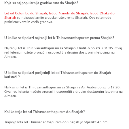
Koje su najpopularnije gradske rute do Sharjah?
let od Colombo do Sharjah
,
let od Nairobi do Sharjah
,
let od Dhaka do
Sharjah
su najpopularnije gradske rute prema Sharjah. Ove rute nude
praktične veze iz većih gradova.
U koliko sati polazi najraniji let iz Thiruvananthapuram prema Sharjah?
Najraniji let iz Thiruvananthapuram za Sharjah s IndiGo polazi u 01:05. Ovaj
red letenja možete pronaći i usporediti s drugim dostupnim letovima na
Airpazu.
U koliko sati polazi posljednji let od Thiruvananthapuram do Sharjah
koristeći ?
Najkasniji let iz Thiruvananthapuram za Sharjah s Air Arabia polazi u 19:20.
Ovaj red letenja možete pronaći i usporediti s drugim dostupnim letovima na
Airpazu.
Koliko traje let od Thiruvananthapuram do Sharjah?
Trajanje leta od Thiruvananthapuram do Sharjah je otprilike 4h 5m.