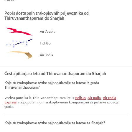
uštede.
Popis dostupnih zrakoplovnih prijevoznika od
Thiruvananthapuram do Sharjah
Air Arabia
IndiGo
Air India
Česta pitanja o letu od Thiruvananthapuram do Sharjah
Koje su zrakoplovne tvrtke najpopularnije za letove iz grada
Thiruvananthapuram?
Većina putnika iz Thiruvananthapuram leti s
IndiGo
,
Air India
,
Air India
Express
, najpopularnijom zrakoplovnom kompanijom za polaske iz ovog
grada.
Koje su zrakoplovne tvrtke najpopularnije za letove za Sharjah?