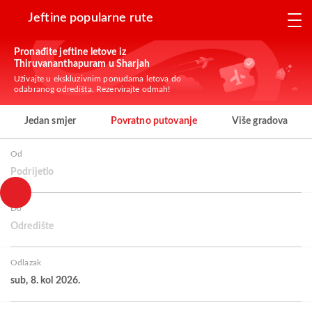
Jeftine popularne rute
Pronađite jeftine letove iz
Thiruvananthapuram u Sharjah
Uživajte u ekskluzivnim ponudama letova do
odabranog odredišta. Rezervirajte odmah!
Jedan smjer
Povratno putovanje
Više gradova
Od
Podrijetlo
Do
Odredište
Odlazak
sub, 8. kol 2026.