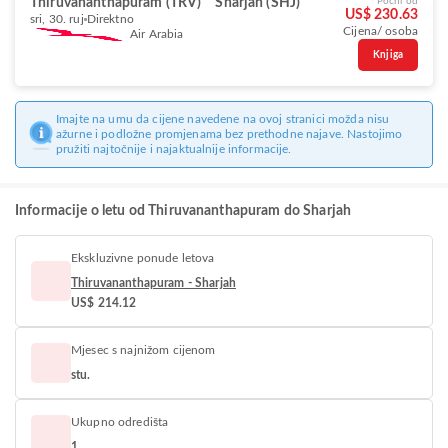
Thiruvananthapuram (TRV)
Sharjah (SHJ)
Počni od
US$ 230.63
sri, 30. ruj
Direktno
Cijena/ osoba
Air Arabia
Knjiga
Imajte na umu da cijene navedene na ovoj stranici možda nisu
ažurne i podložne promjenama bez prethodne najave. Nastojimo
pružiti najtočnije i najaktualnije informacije.
Informacije o letu od Thiruvananthapuram do Sharjah
Ekskluzivne ponude letova
Thiruvananthapuram - Sharjah
US$ 214.12
Mjesec s najnižom cijenom
stu.
Ukupno odredišta
1