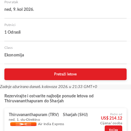
Povratak
ned, 9. kol 2026.
Putnici
1 Odrasli
Class
Ekonomija
Pretraži letove
Zadnje ažurirano dana
6. kolovoza 2026. u 21:33 GMT+0
Rezervirajte i ostvarite najbolje ponude letova od
Thiruvananthapuram do Sharjah
Thiruvananthapuram (TRV)
Sharjah (SHJ)
Počni od
US$ 214.12
ned, 1. stu
Direktno
Cijena/ osoba
Air India Express
Knjiga