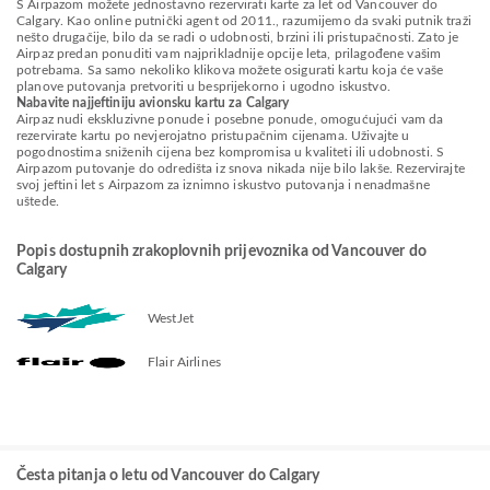
S Airpazom možete jednostavno rezervirati karte za let od Vancouver do
Calgary. Kao online putnički agent od 2011., razumijemo da svaki putnik traži
nešto drugačije, bilo da se radi o udobnosti, brzini ili pristupačnosti. Zato je
Airpaz predan ponuditi vam najprikladnije opcije leta, prilagođene vašim
potrebama. Sa samo nekoliko klikova možete osigurati kartu koja će vaše
planove putovanja pretvoriti u besprijekorno i ugodno iskustvo.
Nabavite najjeftiniju avionsku kartu za Calgary
Airpaz nudi ekskluzivne ponude i posebne ponude, omogućujući vam da
rezervirate kartu po nevjerojatno pristupačnim cijenama. Uživajte u
pogodnostima sniženih cijena bez kompromisa u kvaliteti ili udobnosti. S
Airpazom putovanje do odredišta iz snova nikada nije bilo lakše. Rezervirajte
svoj jeftini let s Airpazom za iznimno iskustvo putovanja i nenadmašne
uštede.
Popis dostupnih zrakoplovnih prijevoznika od Vancouver do
Calgary
WestJet
Flair Airlines
Česta pitanja o letu od Vancouver do Calgary