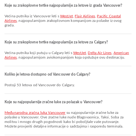
Koje su zrakoplovne tvrtke najpopularnije za letove iz grada Vancouver?
Većina putnika iz Vancouver leti s
WestJet
,
Flair Airlines
,
Pacific Coastal
Airlines
, najpopularnijom zrakoplovnom kompanijom za polaske iz ovog
grada.
Koje su zrakoplovne tvrtke najpopularnije za letove za Calgary?
Većina putnika koji putuju u Calgary leti s
WestJet
,
Delta Air Lines
,
American
Airlines
, najpopularnijom aviokompanijom koja opslužuje ovu destinaciju.
Koliko je letova dostupno od Vancouver do Calgary?
Postoji 53 letova od Vancouver do Calgary.
Koje su najpopularnije zračne luke za polazak u Vancouver?
Međunarodna zračna luka Vancouver
su najpopularnije zračne luke za
polaske u Vancouver. Ove zračne luke nude Blagovaonica, Taksi, Soba za
molitvu i mnogo drugih pogodnosti kako bi poboljšale vaše putovanje.
Možete provjeriti detaljne informacije o sadržajima i rasporedu terminala.