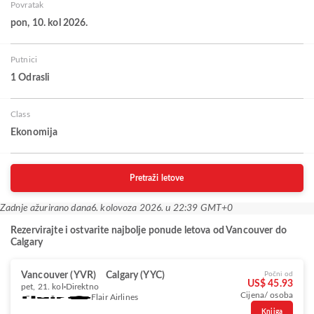
Povratak
pon, 10. kol 2026.
Putnici
1 Odrasli
Class
Ekonomija
Pretraži letove
Zadnje ažurirano dana
6. kolovoza 2026. u 22:39 GMT+0
Rezervirajte i ostvarite najbolje ponude letova od Vancouver do
Calgary
Vancouver (YVR)
Calgary (YYC)
Počni od
US$ 45.93
pet, 21. kol
Direktno
Cijena/ osoba
Flair Airlines
Knjiga