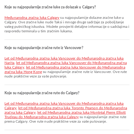
Koje su najpopularnije zračne luke za dolazak u Calgary?
Međunarodna zračna luka Calgary
su najpopularnije dolazne zračne luke u
Calgary. Ove zračne luke nude Taksi i mnoge druge sadržaje za poboljšanje
vašeg putničkog iskustva. Možete provjeriti detaljne informacije o sadržajima i
rasporedu terminala u tim zračnim lukama.
Koje su najpopularnije zračne rute iz Vancouver?
let od Međunarodna zračna luka Vancouver do Međunarodna zračna luka
Narita
,
let od Međunarodna zračna luka Vancouver do Međunarodna zračna
luka Calgary
,
let od Međunarodna zračna luka Vancouver do Međunarodna
zračna luka Hong Kong
su najpopularnije zračne rute iz Vancouver. Ove rute
nude praktične veze za vaše putovanje.
Koje su najpopularnije zračne rute do Calgary?
let od Međunarodna zračna luka Vancouver do Međunarodna zračna luka
Calgary
,
let od Međunarodna zračna luka Toronto Pearson do Međunarodna
zračna luka Calgary
,
let od Međunarodna zračna luka Montréal Pierre Elliott
Trudeau do Međunarodna zračna luka Calgary
su najpopularnije zračne rute
prema Calgary. Ove rute nude praktične veze za vaše putovanje.