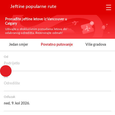
Jeftine popularne rute
Pronađite jeftine letove iz Vancouver u
Calgary
Uživajte u ekskluzivnim ponudama letova do
odabranog odredišta. Rezervirajte odmah!
Jedan smjer
Povratno putovanje
Više gradova
Od
Podrijetlo
Do
Odredište
Odlazak
ned, 9. kol 2026.