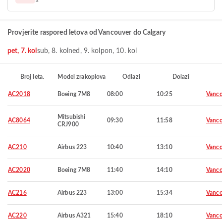
Provjerite raspored letova od Vancouver do Calgary
pet, 7. kol
sub, 8. kol
ned, 9. kol
pon, 10. kol
Broj leta.
Model zrakoplova
Odlazi
Dolazi
AC2018
Boeing 7M8
08:00
10:25
Vanco
Mitsubishi
AC8064
09:30
11:58
Vanco
CRJ900
AC210
Airbus 223
10:40
13:10
Vanco
AC2020
Boeing 7M8
11:40
14:10
Vanco
AC216
Airbus 223
13:00
15:34
Vanco
AC220
Airbus A321
15:40
18:10
Vanco