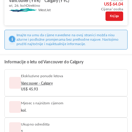
Vancouver (YVR)
Calgary (YYC)
Počni od
US$ 64.04
sri, 26. kol
Direktno
Cijena/ osoba
WestJet
Knjiga
Imajte na umu da cijene navedene na ovoj stranici možda nisu
ažurne i podložne promjenama bez prethodne najave. Nastojimo
pružiti najtočnije i najaktualnije informacije.
Informacije o letu od Vancouver do Calgary
Ekskluzivne ponude letova
Vancouver - Calgary
US$ 45.93
Mjesec s najnižom cijenom
kol.
Ukupno odredišta
1