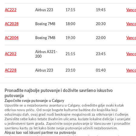
AC222
Airbus 223
17:15
19:45
Vanco
AC2028
Boeing 7M8
18:00
20:30
Vanco
AC2004
Boeing 7M8
19:30
22:00
Vanco
Airbus A321-
AC202
21:15
23:45
Vanco
200
AC228
Airbus 223
23:10
01:40
Vanco
Pronađite najbolje putovanje i doživite savršeno iskustvo
putovanja
Započnite svoje putovanje u Calgary
Upustite se u nezaboravnu avanturu u Calgary, odredište gdje svaki kutak
otkriva novu priču. Od svoje bogate kulturne baštine do krajolika koji
oduzimaju dah, ovaj grad nudi beskrajne mogućnosti za otkrivanje i čuđenje.
Zamislite sebe kako šetate živahnim ulicama, kušate lokalne delicije i uranjate
u jedinstveni šarm grada. Započnite svoje putovanje iz Vancouver i pronađite
savršenu kartu za let kako biste svoje putovanje učinili nezaboravnim.
Airpaz kao vaš iskusni partner na putovanju