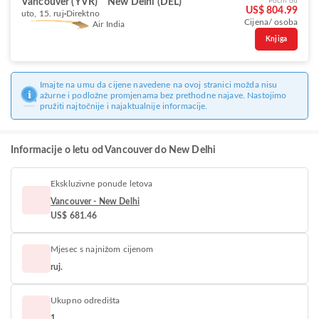
Vancouver (YVR)
New Delhi (DEL)
Počni od
US$ 804.99
uto, 15. ruj
Direktno
Cijena/ osoba
Air India
Knjiga
Imajte na umu da cijene navedene na ovoj stranici možda nisu
ažurne i podložne promjenama bez prethodne najave. Nastojimo
pružiti najtočnije i najaktualnije informacije.
Informacije o letu od Vancouver do New Delhi
Ekskluzivne ponude letova
Vancouver - New Delhi
US$ 681.46
Mjesec s najnižom cijenom
ruj.
Ukupno odredišta
1