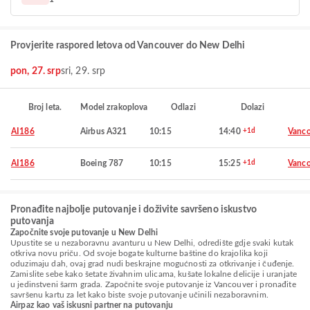
Provjerite raspored letova od Vancouver do New Delhi
pon, 27. srp
sri, 29. srp
Broj leta.
Model zrakoplova
Odlazi
Dolazi
AI186
Airbus A321
10:15
14:40
+1d
Vanco
AI186
Boeing 787
10:15
15:25
+1d
Vanco
Pronađite najbolje putovanje i doživite savršeno iskustvo
putovanja
Započnite svoje putovanje u New Delhi
Upustite se u nezaboravnu avanturu u New Delhi, odredište gdje svaki kutak
otkriva novu priču. Od svoje bogate kulturne baštine do krajolika koji
oduzimaju dah, ovaj grad nudi beskrajne mogućnosti za otkrivanje i čuđenje.
Zamislite sebe kako šetate živahnim ulicama, kušate lokalne delicije i uranjate
u jedinstveni šarm grada. Započnite svoje putovanje iz Vancouver i pronađite
savršenu kartu za let kako biste svoje putovanje učinili nezaboravnim.
Airpaz kao vaš iskusni partner na putovanju