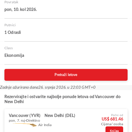
Povratak
pon, 10. kol 2026.
Putnici
1 Odrasli
Class
Ekonomija
Pretraži letove
Zadnje ažurirano dana
26. srpnja 2026. u 22:03 GMT+0
Rezervirajte i ostvarite najbolje ponude letova od Vancouver do
New Delhi
Vancouver (YVR)
New Delhi (DEL)
Počni od
US$ 681.46
pon, 7. ruj
Direktno
Cijena/ osoba
Air India
Knjiga