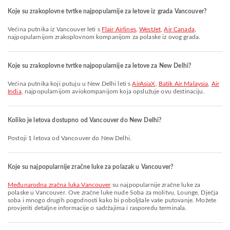
Koje su zrakoplovne tvrtke najpopularnije za letove iz grada Vancouver?
Većina putnika iz Vancouver leti s
Flair Airlines
,
WestJet
,
Air Canada
,
najpopularnijom zrakoplovnom kompanijom za polaske iz ovog grada.
Koje su zrakoplovne tvrtke najpopularnije za letove za New Delhi?
Većina putnika koji putuju u New Delhi leti s
AirAsiaX
,
Batik Air Malaysia
,
Air
India
, najpopularnijom aviokompanijom koja opslužuje ovu destinaciju.
Koliko je letova dostupno od Vancouver do New Delhi?
Postoji 1 letova od Vancouver do New Delhi.
Koje su najpopularnije zračne luke za polazak u Vancouver?
Međunarodna zračna luka Vancouver
su najpopularnije zračne luke za
polaske u Vancouver. Ove zračne luke nude Soba za molitvu, Lounge, Dječja
soba i mnogo drugih pogodnosti kako bi poboljšale vaše putovanje. Možete
provjeriti detaljne informacije o sadržajima i rasporedu terminala.