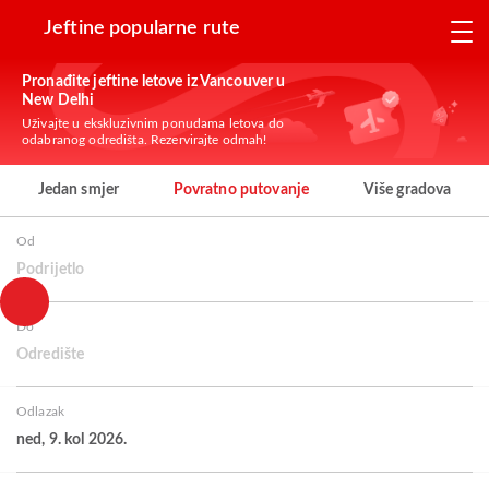
Jeftine popularne rute
Pronađite jeftine letove iz Vancouver u
New Delhi
Uživajte u ekskluzivnim ponudama letova do
odabranog odredišta. Rezervirajte odmah!
Jedan smjer
Povratno putovanje
Više gradova
Od
Podrijetlo
Do
Odredište
Odlazak
ned, 9. kol 2026.