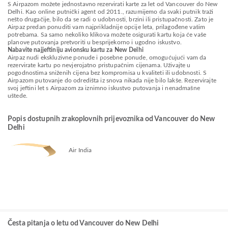
S Airpazom možete jednostavno rezervirati karte za let od Vancouver do New
Delhi. Kao online putnički agent od 2011., razumijemo da svaki putnik traži
nešto drugačije, bilo da se radi o udobnosti, brzini ili pristupačnosti. Zato je
Airpaz predan ponuditi vam najprikladnije opcije leta, prilagođene vašim
potrebama. Sa samo nekoliko klikova možete osigurati kartu koja će vaše
planove putovanja pretvoriti u besprijekorno i ugodno iskustvo.
Nabavite najjeftiniju avionsku kartu za New Delhi
Airpaz nudi ekskluzivne ponude i posebne ponude, omogućujući vam da
rezervirate kartu po nevjerojatno pristupačnim cijenama. Uživajte u
pogodnostima sniženih cijena bez kompromisa u kvaliteti ili udobnosti. S
Airpazom putovanje do odredišta iz snova nikada nije bilo lakše. Rezervirajte
svoj jeftini let s Airpazom za iznimno iskustvo putovanja i nenadmašne
uštede.
Popis dostupnih zrakoplovnih prijevoznika od Vancouver do New
Delhi
Air India
Česta pitanja o letu od Vancouver do New Delhi