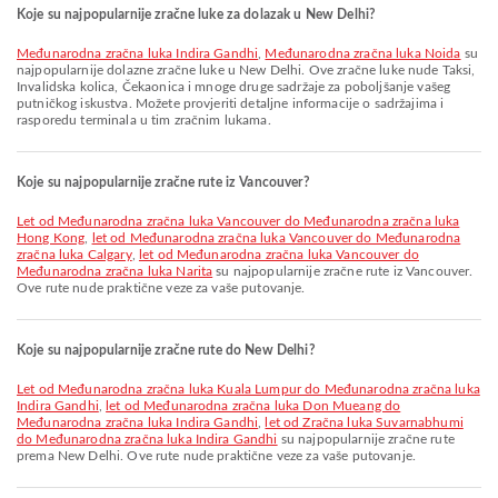
Koje su najpopularnije zračne luke za dolazak u New Delhi?
Međunarodna zračna luka Indira Gandhi
,
Međunarodna zračna luka Noida
su
najpopularnije dolazne zračne luke u New Delhi. Ove zračne luke nude Taksi,
Invalidska kolica, Čekaonica i mnoge druge sadržaje za poboljšanje vašeg
putničkog iskustva. Možete provjeriti detaljne informacije o sadržajima i
rasporedu terminala u tim zračnim lukama.
Koje su najpopularnije zračne rute iz Vancouver?
let od Međunarodna zračna luka Vancouver do Međunarodna zračna luka
Hong Kong
,
let od Međunarodna zračna luka Vancouver do Međunarodna
zračna luka Calgary
,
let od Međunarodna zračna luka Vancouver do
Međunarodna zračna luka Narita
su najpopularnije zračne rute iz Vancouver.
Ove rute nude praktične veze za vaše putovanje.
Koje su najpopularnije zračne rute do New Delhi?
let od Međunarodna zračna luka Kuala Lumpur do Međunarodna zračna luka
Indira Gandhi
,
let od Međunarodna zračna luka Don Mueang do
Međunarodna zračna luka Indira Gandhi
,
let od Zračna luka Suvarnabhumi
do Međunarodna zračna luka Indira Gandhi
su najpopularnije zračne rute
prema New Delhi. Ove rute nude praktične veze za vaše putovanje.