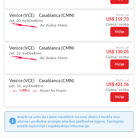
Venice (VCE)
Casablanca (CMN)
Počni od
US$ 119.73
čet, 20. kol
Direktno
Cijena/ osoba
Air Arabia Maroc
Knjiga
Venice (VCE)
Casablanca (CMN)
Počni od
US$ 130.05
čet, 22. lis
Direktno
Cijena/ osoba
Air Arabia Maroc
Knjiga
Venice (VCE)
Casablanca (CMN)
Počni od
US$ 421.56
pet, 31. srp
Direktno
Cijena/ osoba
Royal Air Maroc
Knjiga
Imajte na umu da cijene navedene na ovoj stranici možda nisu
ažurne i podložne promjenama bez prethodne najave. Nastojimo
pružiti najtočnije i najaktualnije informacije.