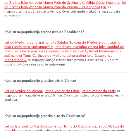
od Zračna luka Venecija Marco Polo do Zračna luka Olbia Costa Smeralda
,
let
od Zračna luka Venecija Marco Polo do Zračna luka Kopenhagen
su
najpopularnije zračne rute iz Venice. Ove rute nude praktične veze za vaše
putovanje.
Koje su najpopularnije zračne rute do Casablanca?
let od Međunarodna zračna luka Sabiha Gokcen do Međunarodna zračna
luka Casablanca Mohammed V
,
let od Međunarodna zračna luka Istanbul do
Međunarodna zračna luka Casablanca Mohammed V
,
let od Međunarodna
zračna luka Tunis Carthage do Međunarodna zračna luka Casablanca
Mohammed V
su najpopularnije zračne rute prema Casablanca. Ove rute
nude praktične veze za vaše putovanje.
Koje su najpopularnije gradske rute iz Venice?
let od Venice do Vienna
,
let od Venice do Olbia
,
let od Venice do Paris
su
najpopularnije gradske rute iz Venice. Ove rute nude praktične veze iz većih
gradova.
Koje su najpopularnije gradske rute do Casablanca?
let od Istanbul do Casablanca
,
let od Tunis do Casablanca
,
let od Málaga do
Casablanca
su najpopularnije gradske rute prema Casablanca. Ove rute nude