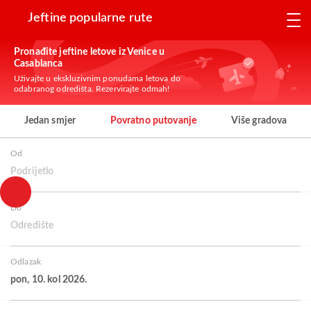
Jeftine popularne rute
Pronađite jeftine letove iz Venice u
Casablanca
Uživajte u ekskluzivnim ponudama letova do
odabranog odredišta. Rezervirajte odmah!
Jedan smjer
Povratno putovanje
Više gradova
Od
Podrijetlo
Do
Odredište
Odlazak
pon, 10. kol 2026.