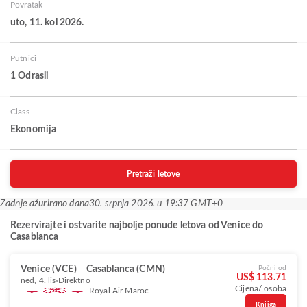
Povratak
uto, 11. kol 2026.
Putnici
1 Odrasli
Class
Ekonomija
Pretraži letove
Zadnje ažurirano dana
30. srpnja 2026. u 19:37 GMT+0
Rezervirajte i ostvarite najbolje ponude letova od Venice do
Casablanca
Venice (VCE)
Casablanca (CMN)
Počni od
US$ 113.71
ned, 4. lis
Direktno
Cijena/ osoba
Royal Air Maroc
Knjiga