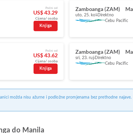
Počni od
Zamboanga (ZAM)
Ma
US$ 43.29
uto, 25. kol
Direktno
Cijena/ osoba
Cebu Pacific
Knjiga
Počni od
Zamboanga (ZAM)
Ma
US$ 43.62
sri, 23. ruj
Direktno
Cijena/ osoba
Cebu Pacific
Knjiga
anici možda nisu ažurne i podložne promjenama bez prethodne najave. Na
nga do Manila