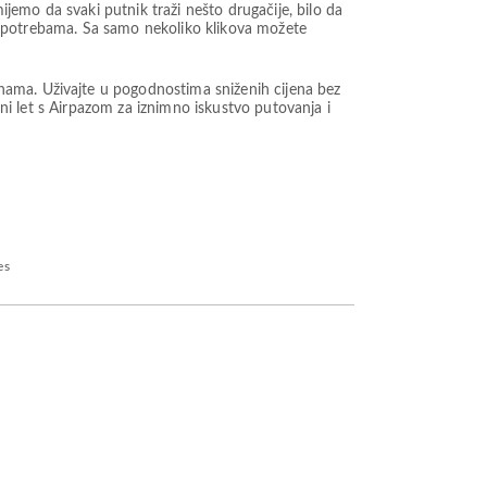
emo da svaki putnik traži nešto drugačije, bilo da
šim potrebama. Sa samo nekoliko klikova možete
nama. Uživajte u pogodnostima sniženih cijena bez
ini let s Airpazom za iznimno iskustvo putovanja i
es