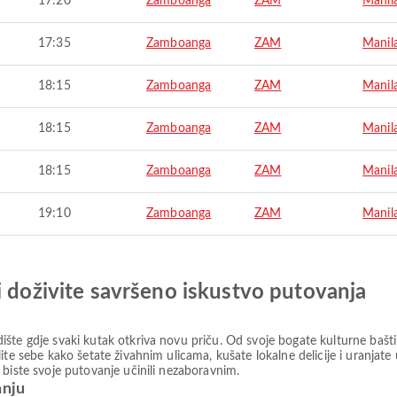
17:20
Zamboanga
ZAM
Manil
17:35
Zamboanga
ZAM
Manil
18:15
Zamboanga
ZAM
Manil
18:15
Zamboanga
ZAM
Manil
18:15
Zamboanga
ZAM
Manil
19:10
Zamboanga
ZAM
Manil
i doživite savršeno iskustvo putovanja
šte gdje svaki kutak otkriva novu priču. Od svoje bogate kulturne baštin
ite sebe kako šetate živahnim ulicama, kušate lokalne delicije i uranjate
 biste svoje putovanje učinili nezaboravnim.
anju