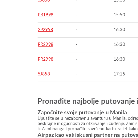
5J850
-
15:30
PR1998
-
15:50
2P2998
-
16:30
PR2998
-
16:30
PR2998
-
16:30
5J858
-
17:15
Pronađite najbolje putovanje 
Započnite svoje putovanje u Manila
Upustite se u nezaboravnu avanturu u Manila, odredi
beskrajne mogućnosti za otkrivanje i čuđenje. Zamisl
iz Zamboanga i pronađite savršenu kartu za let kako
Airpaz kao vaš iskusni partner na putov