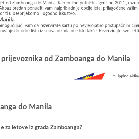
let od Zamboanga do Manila. Kao online putnički agent od 2011., razumij
 je Airpaz predan ponuditi vam najprikladnije opcije leta, prilagođene va
oriti u besprijekorno i ugodno iskustvo.
Manila
mogućujući vam da rezervirate kartu po nevjerojatno pristupačnim cije
vanje do odredišta iz snova nikada nije bilo lakše. Rezervirajte svoj jeft
 prijevoznika od Zamboanga do Manila
Philippine Airlin
oanga do Manila
je za letove iz grada Zamboanga?