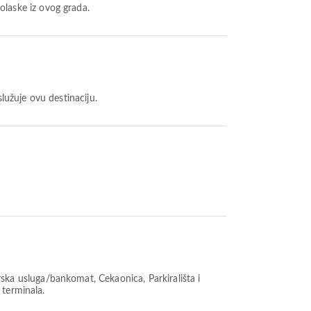
laske iz ovog grada.
užuje ovu destinaciju.
ka usluga/bankomat, Čekaonica, Parkirališta i
 terminala.