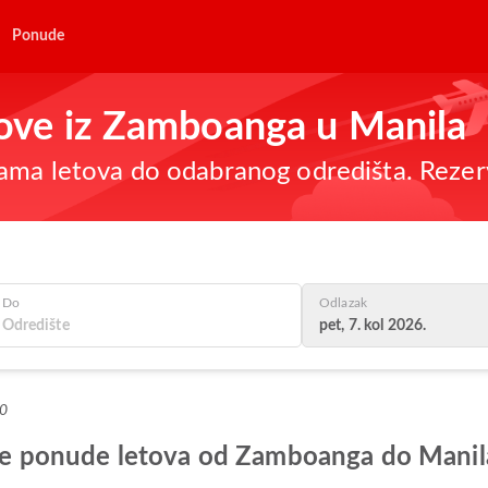
Ponude
etove iz Zamboanga u Manila
ama letova do odabranog odredišta. Rezer
Do
Odlazak
pet, 7. kol 2026.
+0
olje ponude letova od Zamboanga do Manil