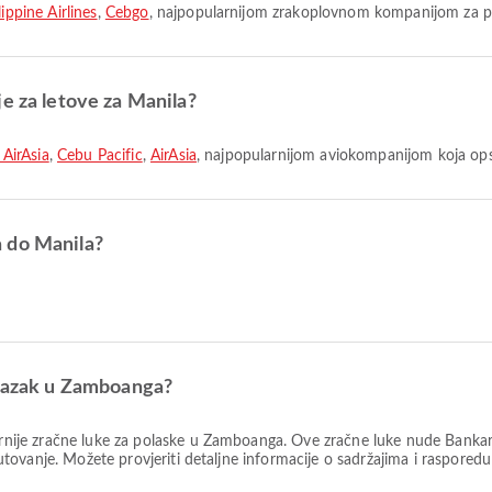
lippine Airlines
,
Cebgo
, najpopularnijom zrakoplovnom kompanijom za po
e za letove za Manila?
 AirAsia
,
Cebu Pacific
,
AirAsia
, najpopularnijom aviokompanijom koja opsl
 do Manila?
olazak u Zamboanga?
nije zračne luke za polaske u Zamboanga. Ove zračne luke nude Bankars
ovanje. Možete provjeriti detaljne informacije o sadržajima i rasporedu