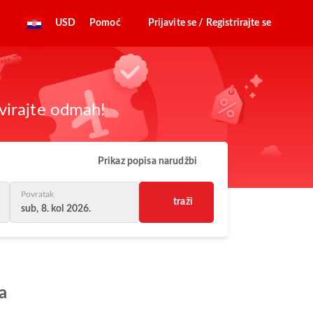
USD
Pomoć
Prijavite se / Registrirajte se
virajte odmah!
Prikaz popisa narudžbi
Povratak
traži
sub, 8. kol 2026.
a