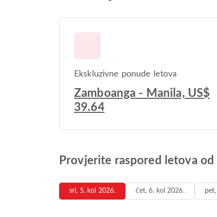
Ekskluzivne ponude letova
Zamboanga - Manila, US$
39.64
Provjerite raspored letova o
sri, 5. kol 2026.
čet, 6. kol 2026.
pet,