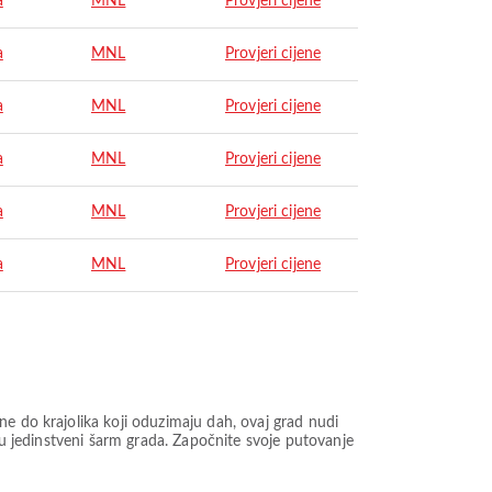
a
MNL
Provjeri cijene
a
MNL
Provjeri cijene
a
MNL
Provjeri cijene
a
MNL
Provjeri cijene
a
MNL
Provjeri cijene
a
MNL
Provjeri cijene
e do krajolika koji oduzimaju dah, ovaj grad nudi
 u jedinstveni šarm grada. Započnite svoje putovanje