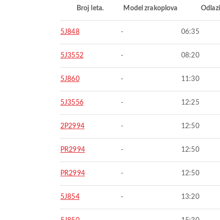
Broj leta.
Model zrakoplova
Odlaz
5J848
-
06:35
5J3552
-
08:20
5J860
-
11:30
5J3556
-
12:25
2P2994
-
12:50
PR2994
-
12:50
PR2994
-
12:50
5J854
-
13:20