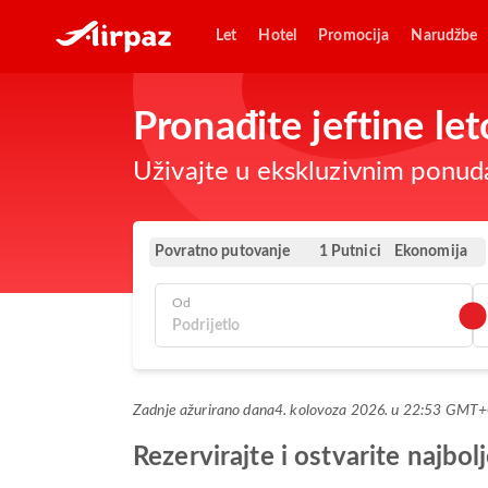
Let
Hotel
Promocija
Narudžbe
Pronađite jeftine l
Uživajte u ekskluzivnim ponud
Povratno putovanje
Ekonomija
1 Putnici
Od
Zadnje ažurirano dana
4. kolovoza 2026. u 22:53 GMT
Rezervirajte i ostvarite najb