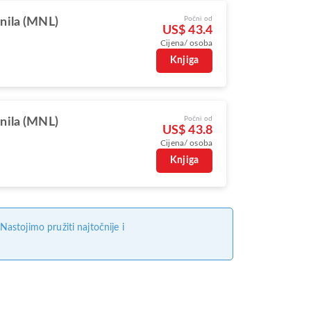
Počni od
nila (MNL)
US$ 43.4
Cijena/ osoba
Knjiga
Počni od
nila (MNL)
US$ 43.8
Cijena/ osoba
Knjiga
stojimo pružiti najtočnije i