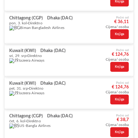
Knjiga
Chittagong (CGP)
Dhaka (DAC)
Počni od
€ 36,11
pon, 3. kol
Direktno
Cijena/ osoba
Biman Bangladesh Airlines
Knjiga
Kuwait (KWI)
Dhaka (DAC)
Počni od
€ 124,76
sri, 29. srp
Direktno
Cijena/ osoba
Jazeera Airways
Knjiga
Kuwait (KWI)
Dhaka (DAC)
Počni od
€ 124,76
pet, 31. srp
Direktno
Cijena/ osoba
Jazeera Airways
Knjiga
Chittagong (CGP)
Dhaka (DAC)
Počni od
€ 38,7
čet, 6. kol
Direktno
Cijena/ osoba
US-Bangla Airlines
Knjiga