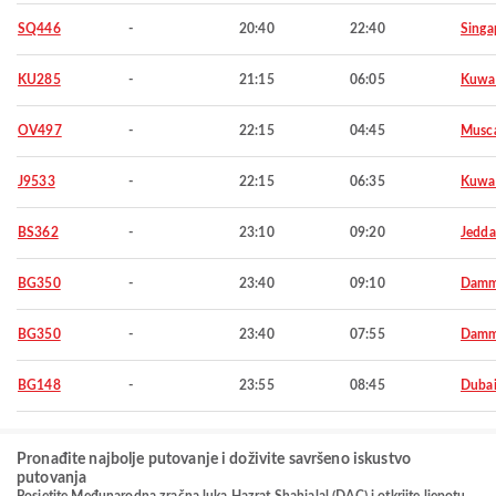
SQ446
-
20:40
22:40
Singa
KU285
-
21:15
06:05
Kuwa
OV497
-
22:15
04:45
Musc
J9533
-
22:15
06:35
Kuwa
BS362
-
23:10
09:20
Jedd
BG350
-
23:40
09:10
Dam
BG350
-
23:40
07:55
Dam
BG148
-
23:55
08:45
Duba
Pronađite najbolje putovanje i doživite savršeno iskustvo
putovanja