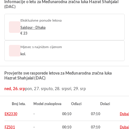
Informacije o letu za Međunarodna zračna luka Hazrat Shahjalal
(DAC)
Ekskluzivne ponude letova
Saidpur - Dhaka
€ 23
Mjesec s najnižom cijenom
kol.
Provjerite sve rasporede letova za Međunarodna zračna luka
Hazrat Shahjalal (DAC)
ned, 26. srp
pon, 27. srp
uto, 28. srp
sri, 29. srp
Broj leta.
Model zrakoplova
Odlazi
Dolazi
EK2330
-
00:10
07:10
Duba
FZ501
-
00:10
07:10
Duba