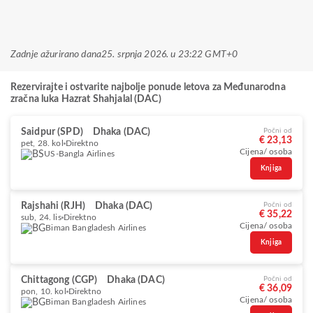
Zadnje ažurirano dana
25. srpnja 2026. u 23:22 GMT+0
Rezervirajte i ostvarite najbolje ponude letova za Međunarodna
zračna luka Hazrat Shahjalal (DAC)
Saidpur (SPD)
Dhaka (DAC)
Počni od
€ 23,13
pet, 28. kol
Direktno
Cijena/ osoba
US-Bangla Airlines
Knjiga
Rajshahi (RJH)
Dhaka (DAC)
Počni od
€ 35,22
sub, 24. lis
Direktno
Cijena/ osoba
Biman Bangladesh Airlines
Knjiga
Chittagong (CGP)
Dhaka (DAC)
Počni od
€ 36,09
pon, 10. kol
Direktno
Cijena/ osoba
Biman Bangladesh Airlines