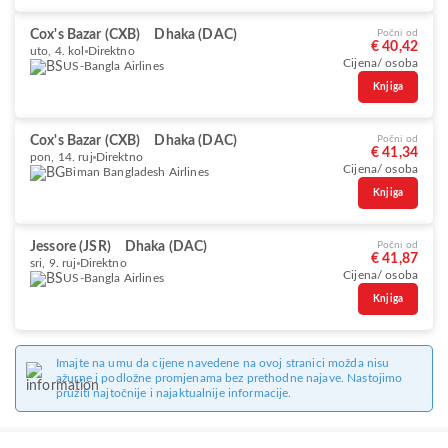
Cox's Bazar (CXB)
Dhaka (DAC)
Počni od
€ 40,42
uto, 4. kol
Direktno
Cijena/ osoba
US-Bangla Airlines
Knjiga
Cox's Bazar (CXB)
Dhaka (DAC)
Počni od
€ 41,34
pon, 14. ruj
Direktno
Cijena/ osoba
Biman Bangladesh Airlines
Knjiga
Jessore (JSR)
Dhaka (DAC)
Počni od
€ 41,87
sri, 9. ruj
Direktno
Cijena/ osoba
US-Bangla Airlines
Knjiga
Imajte na umu da cijene navedene na ovoj stranici možda nisu
ažurne i podložne promjenama bez prethodne najave. Nastojimo
pružiti najtočnije i najaktualnije informacije.