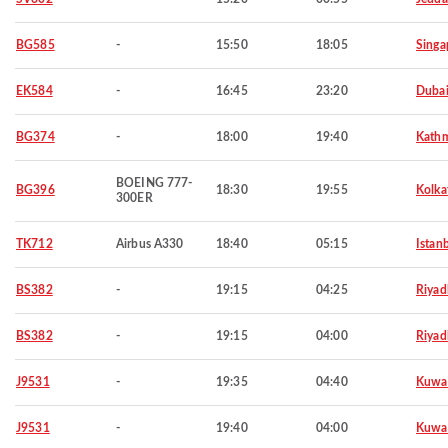
BG585
-
15:50
18:05
Singa
EK584
-
16:45
23:20
Duba
BG374
-
18:00
19:40
Kath
BOEING 777-
BG396
18:30
19:55
Kolka
300ER
TK712
Airbus A330
18:40
05:15
Istan
BS382
-
19:15
04:25
Riyad
BS382
-
19:15
04:00
Riyad
J9531
-
19:35
04:40
Kuwa
J9531
-
19:40
04:00
Kuwa