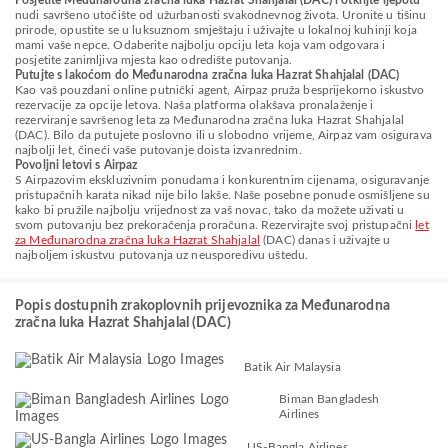
Posjetite Međunarodna zračna luka Hazrat Shahjalal (DAC) i otkrijte ljepotu
nudi savršeno utočište od užurbanosti svakodnevnog života. Uronite u tišinu
prirode, opustite se u luksuznom smještaju i uživajte u lokalnoj kuhinji koja
mami vaše nepce. Odaberite najbolju opciju leta koja vam odgovara i
posjetite zanimljiva mjesta kao odredište putovanja.
Putujte s lakoćom do Međunarodna zračna luka Hazrat Shahjalal (DAC)
Kao vaš pouzdani online putnički agent, Airpaz pruža besprijekorno iskustvo
rezervacije za opcije letova. Naša platforma olakšava pronalaženje i
rezerviranje savršenog leta za Međunarodna zračna luka Hazrat Shahjalal
(DAC). Bilo da putujete poslovno ili u slobodno vrijeme, Airpaz vam osigurava
najbolji let, čineći vaše putovanje doista izvanrednim.
Povoljni letovi s Airpaz
S Airpazovim ekskluzivnim ponudama i konkurentnim cijenama, osiguravanje
pristupačnih karata nikad nije bilo lakše. Naše posebne ponude osmišljene su
kako bi pružile najbolju vrijednost za vaš novac, tako da možete uživati u
svom putovanju bez prekoračenja proračuna. Rezervirajte svoj pristupačni
let
za Međunarodna zračna luka Hazrat Shahjalal
(DAC) danas i uživajte u
najboljem iskustvu putovanja uz neusporedivu uštedu.
Popis dostupnih zrakoplovnih prijevoznika za Međunarodna
zračna luka Hazrat Shahjalal (DAC)
Batik Air Malaysia
Biman Bangladesh
Airlines
US-Bangla Airlines