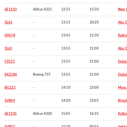
6E1103
Airbus A321
12:35
15:30
New D
3L63
-
13:15
20:20
Abu 
H9678
-
13:45
15:30
Kath
3L63
-
13:55
21:00
Abu 
FZ523
-
13:55
21:00
Duba
EK2286
Boeing 737
13:55
21:00
Duba
BG222
-
14:10
23:00
Musc
SV804
-
14:20
23:05
Riyad
6E1105
Airbus A320
15:05
16:35
Kolka
SV802
-
15:20
00:55
Jedd