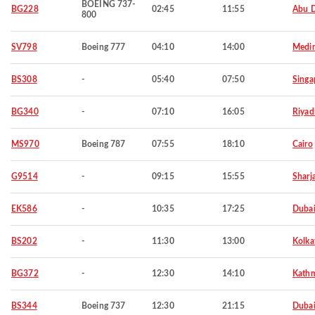
BOEING 737-
BG228
02:45
11:55
Abu 
800
SV798
Boeing 777
04:10
14:00
Medi
BS308
-
05:40
07:50
Singa
BG340
-
07:10
16:05
Riyad
MS970
Boeing 787
07:55
18:10
Cairo
G9514
-
09:15
15:55
Sharj
EK586
-
10:35
17:25
Duba
BS202
-
11:30
13:00
Kolka
BG372
-
12:30
14:10
Kath
BS344
Boeing 737
12:30
21:15
Duba