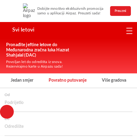
Dobijte mnoštvo ekskluzivnih promocija
Preuzmi
samo u aplikaciji Airpaz. Preuzeti sada!
Svi letovi
Pronađite jeftine letove do
Međunarodna zračna luka Hazrat
Shahjalal (DAC)
Povoljan let do odredišta iz snova.
Rezervirajmo karte u Airpazu sada!
Jedan smjer
Povratno putovanje
Više gradova
Od
Podrijetlo
Do
Odredište