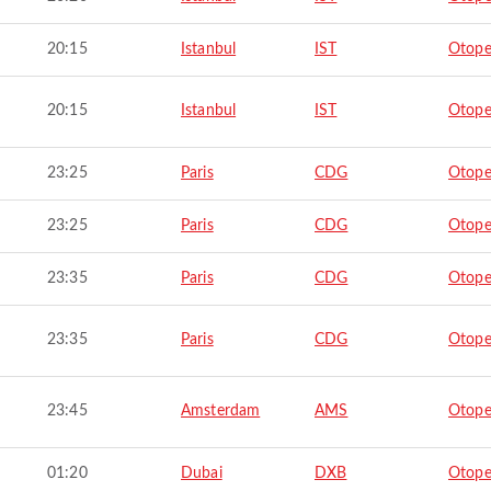
20:15
Istanbul
IST
Otope
20:15
Istanbul
IST
Otope
23:25
Paris
CDG
Otope
23:25
Paris
CDG
Otope
23:35
Paris
CDG
Otope
23:35
Paris
CDG
Otope
23:45
Amsterdam
AMS
Otope
01:20
Dubai
DXB
Otope