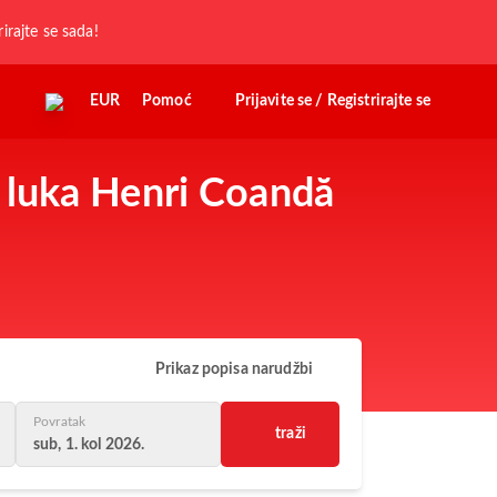
rirajte se sada!
EUR
Pomoć
Prijavite se / Registrirajte se
 luka Henri Coandă
Prikaz popisa narudžbi
Povratak
traži
sub, 1. kol 2026.