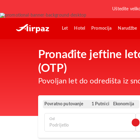
Uštedite velik
Let
Hotel
Promocija
Narudžbe
Pronađite jeftine l
(OTP)
Povoljan let do odredišta iz s
Povratno putovanje
Ekonomija
1 Putnici
Od