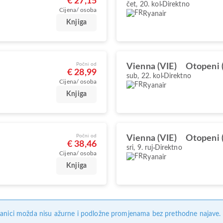
€ 27,15
čet, 20. kol
Direktno
Cijena/ osoba
Ryanair
Knjiga
Počni od
Vienna (VIE)
Otopeni 
€ 28,99
sub, 22. kol
Direktno
Cijena/ osoba
Ryanair
Knjiga
Počni od
Vienna (VIE)
Otopeni 
€ 38,46
sri, 9. ruj
Direktno
Cijena/ osoba
Ryanair
Knjiga
anici možda nisu ažurne i podložne promjenama bez prethodne najave. Na