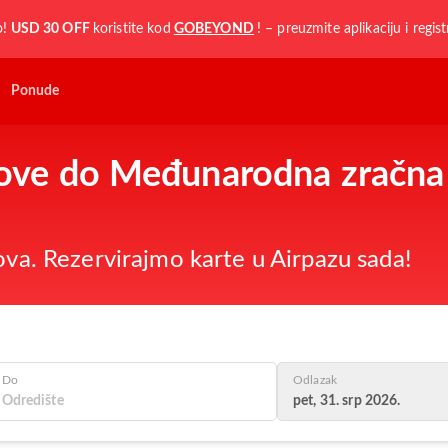
o!
USD 30 OFF
koristite kod
GOBEYOND
! – preuzmite aplikaciju i regist
Ponude
etove do Međunarodna zračna
nova. Rezervirajmo karte u Airpazu sada!
Do
Odlazak
pet, 31. srp 2026.