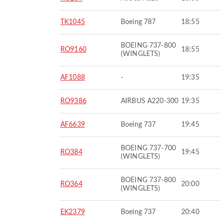
TK1045
Boeing 787
18:55
BOEING 737-800
RO9160
18:55
(WINGLETS)
AF1088
-
19:35
RO9386
AIRBUS A220-300
19:35
AF6639
Boeing 737
19:45
BOEING 737-700
RO384
19:45
(WINGLETS)
BOEING 737-800
RO364
20:00
(WINGLETS)
EK2379
Boeing 737
20:40