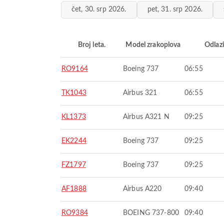
čet, 30. srp 2026.
pet, 31. srp 2026.
Broj leta.
Model zrakoplova
Odlaz
RO9164
Boeing 737
06:55
TK1043
Airbus 321
06:55
KL1373
Airbus A321 N
09:25
EK2244
Boeing 737
09:25
FZ1797
Boeing 737
09:25
AF1888
Airbus A220
09:40
RO9384
BOEING 737-800
09:40