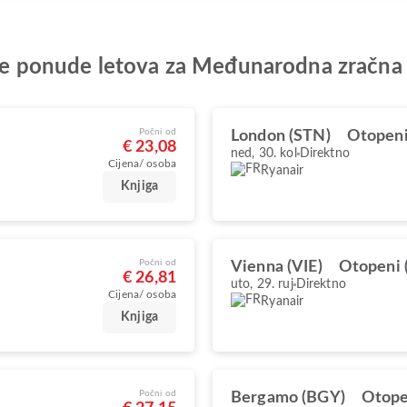
olje ponude letova za Međunarodna zračn
Počni od
London (STN)
Otopeni
€ 23,08
ned, 30. kol
Direktno
Cijena/ osoba
Ryanair
Knjiga
Počni od
Vienna (VIE)
Otopeni 
€ 26,81
uto, 29. ruj
Direktno
Cijena/ osoba
Ryanair
Knjiga
Počni od
Bergamo (BGY)
Otope