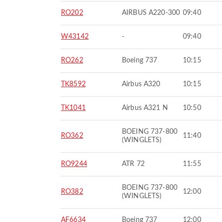
RO202
AIRBUS A220-300
09:40
W43142
-
09:40
RO262
Boeing 737
10:15
TK8592
Airbus A320
10:15
TK1041
Airbus A321 N
10:50
BOEING 737-800
RO362
11:40
(WINGLETS)
RO9244
ATR 72
11:55
BOEING 737-800
RO382
12:00
(WINGLETS)
AF6634
Boeing 737
12:00