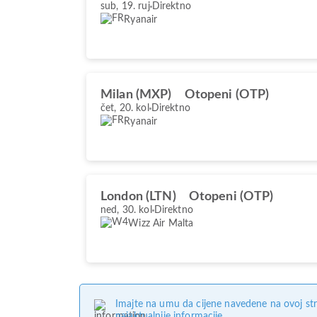
sub, 19. ruj
Direktno
Ryanair
Milan (MXP)
Otopeni (OTP)
čet, 20. kol
Direktno
Ryanair
London (LTN)
Otopeni (OTP)
ned, 30. kol
Direktno
Wizz Air Malta
Imajte na umu da cijene navedene na ovoj str
najaktualnije informacije.