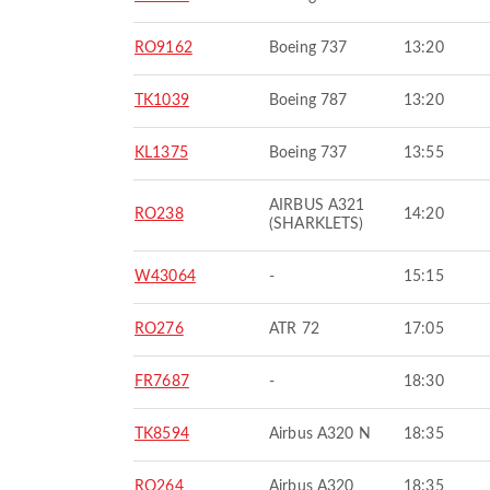
RO9162
Boeing 737
13:20
TK1039
Boeing 787
13:20
KL1375
Boeing 737
13:55
AIRBUS A321
RO238
14:20
(SHARKLETS)
W43064
-
15:15
RO276
ATR 72
17:05
FR7687
-
18:30
TK8594
Airbus A320 N
18:35
RO264
Airbus A320
18:35