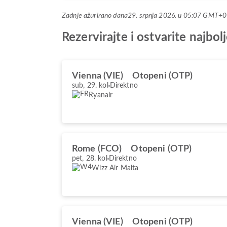
Zadnje ažurirano dana
29. srpnja 2026. u 05:07 GMT+0
Rezervirajte i ostvarite najb
Vienna (VIE)
Otopeni (OTP)
sub, 29. kol
Direktno
Ryanair
Rome (FCO)
Otopeni (OTP)
pet, 28. kol
Direktno
Wizz Air Malta
Vienna (VIE)
Otopeni (OTP)