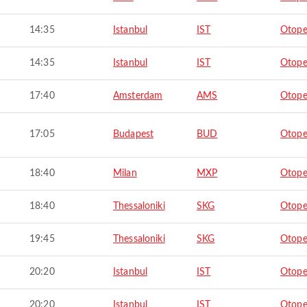
14:35
Istanbul
IST
Otope
14:35
Istanbul
IST
Otope
17:40
Amsterdam
AMS
Otope
17:05
Budapest
BUD
Otope
18:40
Milan
MXP
Otope
18:40
Thessaloniki
SKG
Otope
19:45
Thessaloniki
SKG
Otope
20:20
Istanbul
IST
Otope
20:20
Istanbul
IST
Otope