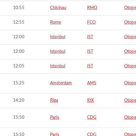
10:55
Chisinau
RMO
Otope
12:55
Rome
FCO
Otope
12:00
Istanbul
IST
Otope
12:00
Istanbul
IST
Otope
12:05
Istanbul
IST
Otope
15:25
Amsterdam
AMS
Otope
14:20
Rīga
RIX
Otope
15:50
Paris
CDG
Otope
15:50
Paris
CDG
Otope