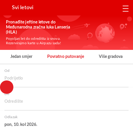
Svi letovi
Pronađite jeftine letove do
Međunarodna zračna luka Lanseria
(HLA)
Povoljan let do odredišta iz snova.
Rezervirajmo karte u Airpazu sada!
Jedan smjer
Povratno putovanje
Više gradova
Od
Podrijetlo
Do
Odredište
Odlazak
pon, 10. kol 2026.