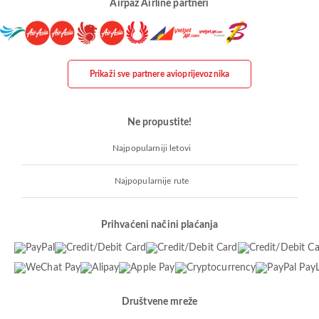
Airpaz Airline partneri
Prikaži sve partnere avioprijevoznika
Ne propustite!
Najpopularniji letovi
Najpopularnije rute
Prihvaćeni načini plaćanja
Društvene mreže