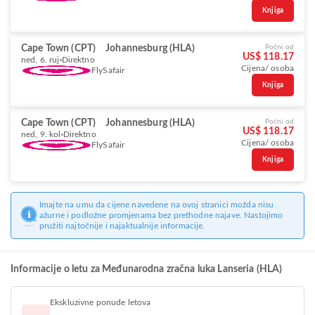
Knjiga
Cape Town (CPT)
Johannesburg (HLA)
Počni od
US$ 118.17
ned, 6. ruj
Direktno
Cijena/ osoba
FlySafair
Knjiga
Cape Town (CPT)
Johannesburg (HLA)
Počni od
US$ 118.17
ned, 9. kol
Direktno
Cijena/ osoba
FlySafair
Knjiga
Imajte na umu da cijene navedene na ovoj stranici možda nisu
ažurne i podložne promjenama bez prethodne najave. Nastojimo
pružiti najtočnije i najaktualnije informacije.
Informacije o letu za Međunarodna zračna luka Lanseria (HLA)
Ekskluzivne ponude letova