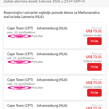
Zadnje ažurirano dana
8. kolovoza 2026. u 23:14 GMT+0
Rezervirajte i ostvarite najbolje ponude letova za Međunarodna
zračna luka Lanseria (HLA)
Cape Town (CPT)
Johannesburg (HLA)
Počni od
US$ 73.31
pon, 10. kol
Direktno
Cijena/ osoba
FlySafair
Knjiga
Cape Town (CPT)
Johannesburg (HLA)
Počni od
US$ 73.31
pet, 21. kol
Direktno
Cijena/ osoba
FlySafair
Knjiga
Cape Town (CPT)
Johannesburg (HLA)
Počni od
US$ 73.31
ned, 23. kol
Direktno
Cijena/ osoba
FlySafair
Knjiga
Cape Town (CPT)
Johannesburg (HLA)
Počni od
US$ 73.31