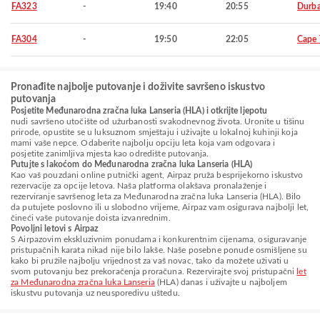
FA323
-
19:40
20:55
Durb
FA304
-
19:50
22:05
Cape
Pronađite najbolje putovanje i doživite savršeno iskustvo
putovanja
Posjetite Međunarodna zračna luka Lanseria (HLA) i otkrijte ljepotu
nudi savršeno utočište od užurbanosti svakodnevnog života. Uronite u tišinu
prirode, opustite se u luksuznom smještaju i uživajte u lokalnoj kuhinji koja
mami vaše nepce. Odaberite najbolju opciju leta koja vam odgovara i
posjetite zanimljiva mjesta kao odredište putovanja.
Putujte s lakoćom do Međunarodna zračna luka Lanseria (HLA)
Kao vaš pouzdani online putnički agent, Airpaz pruža besprijekorno iskustvo
rezervacije za opcije letova. Naša platforma olakšava pronalaženje i
rezerviranje savršenog leta za Međunarodna zračna luka Lanseria (HLA). Bilo
da putujete poslovno ili u slobodno vrijeme, Airpaz vam osigurava najbolji let,
čineći vaše putovanje doista izvanrednim.
Povoljni letovi s Airpaz
S Airpazovim ekskluzivnim ponudama i konkurentnim cijenama, osiguravanje
pristupačnih karata nikad nije bilo lakše. Naše posebne ponude osmišljene su
kako bi pružile najbolju vrijednost za vaš novac, tako da možete uživati u
svom putovanju bez prekoračenja proračuna. Rezervirajte svoj pristupačni
let
za Međunarodna zračna luka Lanseria
(HLA) danas i uživajte u najboljem
iskustvu putovanja uz neusporedivu uštedu.