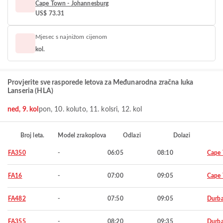
Cape Town - Johannesburg
US$ 73.31
Mjesec s najnižom cijenom
kol.
Provjerite sve rasporede letova za Međunarodna zračna luka
Lanseria (HLA)
ned, 9. kol
pon, 10. kol
uto, 11. kol
sri, 12. kol
Broj leta.
Model zrakoplova
Odlazi
Dolazi
FA350
-
06:05
08:10
Cape
FA16
-
07:00
09:05
Cape
FA482
-
07:50
09:05
Durb
FA355
-
08:20
09:35
Durb