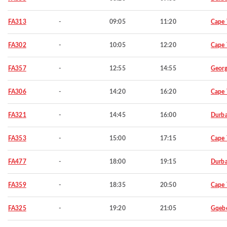
FA313
-
09:05
11:20
Cape
FA302
-
10:05
12:20
Cape
FA357
-
12:55
14:55
Geor
FA306
-
14:20
16:20
Cape
FA321
-
14:45
16:00
Durb
FA353
-
15:00
17:15
Cape
FA477
-
18:00
19:15
Durb
FA359
-
18:35
20:50
Cape
FA325
-
19:20
21:05
Gqeb