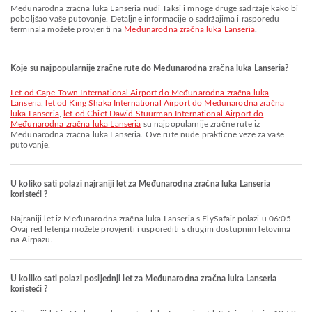
Međunarodna zračna luka Lanseria nudi Taksi i mnoge druge sadržaje kako bi
poboljšao vaše putovanje. Detaljne informacije o sadržajima i rasporedu
terminala možete provjeriti na
Međunarodna zračna luka Lanseria
.
Koje su najpopularnije zračne rute do Međunarodna zračna luka Lanseria?
let od Cape Town International Airport do Međunarodna zračna luka
Lanseria
,
let od King Shaka International Airport do Međunarodna zračna
luka Lanseria
,
let od Chief Dawid Stuurman International Airport do
Međunarodna zračna luka Lanseria
su najpopularnije zračne rute iz
Međunarodna zračna luka Lanseria. Ove rute nude praktične veze za vaše
putovanje.
U koliko sati polazi najraniji let za Međunarodna zračna luka Lanseria
koristeći ?
Najraniji let iz Međunarodna zračna luka Lanseria s FlySafair polazi u 06:05.
Ovaj red letenja možete provjeriti i usporediti s drugim dostupnim letovima
na Airpazu.
U koliko sati polazi posljednji let za Međunarodna zračna luka Lanseria
koristeći ?