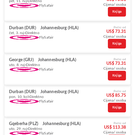
pet, 11. ruj
Direktno
Cijena/ osoba
FlySafair
Knjiga
Durban (DUR)
Johannesburg (HLA)
Počni od
US$ 73.31
čet, 3. ruj
Direktno
Cijena/ osoba
FlySafair
Knjiga
George (GRJ)
Johannesburg (HLA)
Počni od
US$ 73.31
uto, 8. ruj
Direktno
Cijena/ osoba
FlySafair
Knjiga
Durban (DUR)
Johannesburg (HLA)
Počni od
US$ 85.75
pon, 10. kol
Direktno
Cijena/ osoba
FlySafair
Knjiga
Gqeberha (PLZ)
Johannesburg (HLA)
Počni od
US$ 113.38
uto, 29. ruj
Direktno
Cijena/ osoba
FlySafair