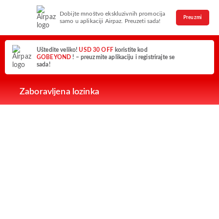
Dobijte mnoštvo ekskluzivnih promocija
Preuzmi
samo u aplikaciji Airpaz. Preuzeti sada!
Uštedite veliko!
USD 30 OFF
koristite kod
GOBEYOND
! – preuzmite aplikaciju i registrirajte se
sada!
Zaboravljena lozinka