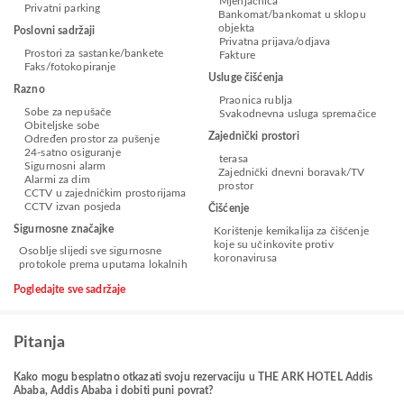
Mjenjačnica
Privatni parking
Bankomat/bankomat u sklopu
objekta
Poslovni sadržaji
Privatna prijava/odjava
Prostori za sastanke/bankete
Fakture
Faks/fotokopiranje
Usluge čišćenja
Razno
Praonica rublja
Sobe za nepušače
Svakodnevna usluga spremačice
Obiteljske sobe
Zajednički prostori
Određen prostor za pušenje
24-satno osiguranje
terasa
Sigurnosni alarm
Zajednički dnevni boravak/TV
Alarmi za dim
prostor
CCTV u zajedničkim prostorijama
CCTV izvan posjeda
Čišćenje
Sigurnosne značajke
Korištenje kemikalija za čišćenje
koje su učinkovite protiv
Osoblje slijedi sve sigurnosne
koronavirusa
protokole prema uputama lokalnih
Pogledajte sve sadržaje
Pitanja
Kako mogu besplatno otkazati svoju rezervaciju u THE ARK HOTEL Addis
Ababa, Addis Ababa i dobiti puni povrat?