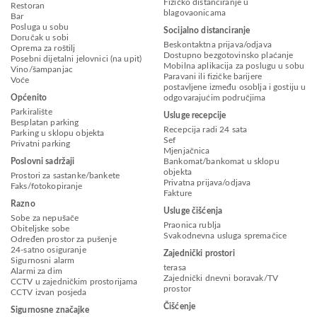
Fizičko distanciranje u
Restoran
blagovaonicama
Bar
Posluga u sobu
Socijalno distanciranje
Doručak u sobi
Beskontaktna prijava/odjava
Oprema za roštilj
Dostupno bezgotovinsko plaćanje
Posebni dijetalni jelovnici (na upit)
Mobilna aplikacija za poslugu u sobu
Vino/šampanjac
Paravani ili fizičke barijere
Voće
postavljene između osoblja i gostiju u
Općenito
odgovarajućim područjima
Parkiralište
Usluge recepcije
Besplatan parking
Recepcija radi 24 sata
Parking u sklopu objekta
Sef
Privatni parking
Mjenjačnica
Poslovni sadržaji
Bankomat/bankomat u sklopu
objekta
Prostori za sastanke/bankete
Privatna prijava/odjava
Faks/fotokopiranje
Fakture
Razno
Usluge čišćenja
Sobe za nepušače
Praonica rublja
Obiteljske sobe
Svakodnevna usluga spremačice
Određen prostor za pušenje
24-satno osiguranje
Zajednički prostori
Sigurnosni alarm
terasa
Alarmi za dim
Zajednički dnevni boravak/TV
CCTV u zajedničkim prostorijama
prostor
CCTV izvan posjeda
Čišćenje
Sigurnosne značajke