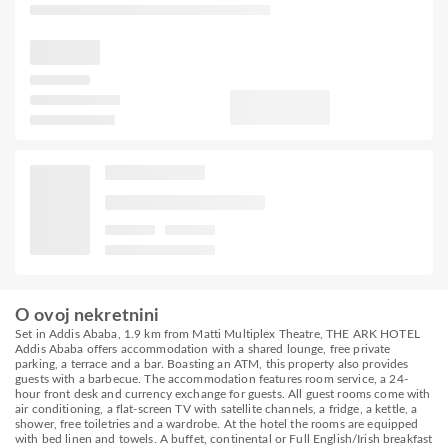
O ovoj nekretnini
Set in Addis Ababa, 1.9 km from Matti Multiplex Theatre, THE ARK HOTEL
Addis Ababa offers accommodation with a shared lounge, free private
parking, a terrace and a bar. Boasting an ATM, this property also provides
guests with a barbecue. The accommodation features room service, a 24-
hour front desk and currency exchange for guests. All guest rooms come with
air conditioning, a flat-screen TV with satellite channels, a fridge, a kettle, a
shower, free toiletries and a wardrobe. At the hotel the rooms are equipped
with bed linen and towels. A buffet, continental or Full English/Irish breakfast