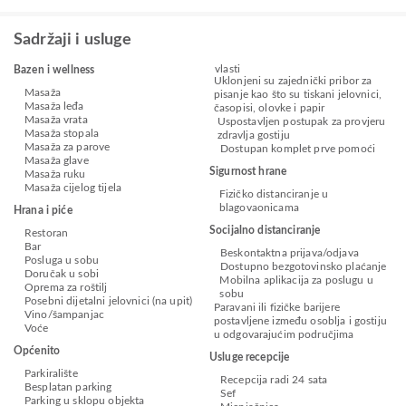
Sadržaji i usluge
vlasti
Bazen i wellness
Uklonjeni su zajednički pribor za
Masaža
pisanje kao što su tiskani jelovnici,
Masaža leđa
časopisi, olovke i papir
Masaža vrata
Uspostavljen postupak za provjeru
Masaža stopala
zdravlja gostiju
Masaža za parove
Dostupan komplet prve pomoći
Masaža glave
Sigurnost hrane
Masaža ruku
Masaža cijelog tijela
Fizičko distanciranje u
blagovaonicama
Hrana i piće
Socijalno distanciranje
Restoran
Bar
Beskontaktna prijava/odjava
Posluga u sobu
Dostupno bezgotovinsko plaćanje
Doručak u sobi
Mobilna aplikacija za poslugu u
Oprema za roštilj
sobu
Posebni dijetalni jelovnici (na upit)
Paravani ili fizičke barijere
Vino/šampanjac
postavljene između osoblja i gostiju
Voće
u odgovarajućim područjima
Općenito
Usluge recepcije
Parkiralište
Recepcija radi 24 sata
Besplatan parking
Sef
Parking u sklopu objekta