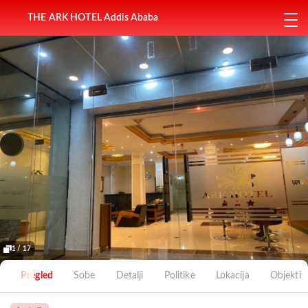
THE ARK HOTEL Addis Ababa
1 / 17
Pregled
Sobe
Detalji
Politike
Lokacija
Objekti