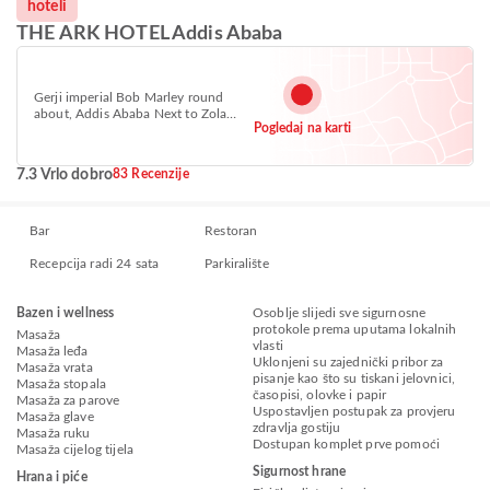
hoteli
THE ARK HOTEL Addis Ababa
Gerji imperial Bob Marley round
about, Addis Ababa Next to Zola
Pogledaj na karti
hotel, Bole, Addis Ababa 1000
7.3 Vrlo dobro
83 Recenzije
Bar
Restoran
Recepcija radi 24 sata
Parkiralište
Bazen i wellness
Osoblje slijedi sve sigurnosne
protokole prema uputama lokalnih
Masaža
vlasti
Masaža leđa
Uklonjeni su zajednički pribor za
Masaža vrata
pisanje kao što su tiskani jelovnici,
Masaža stopala
časopisi, olovke i papir
Masaža za parove
Uspostavljen postupak za provjeru
Masaža glave
zdravlja gostiju
Masaža ruku
Dostupan komplet prve pomoći
Masaža cijelog tijela
Sigurnost hrane
Hrana i piće