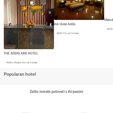
Melod
Ark Hotel Addis
ADD
ADD
7m od hotela
THE ADDIS ARK HOTEL
Addis Ababa
5m od hotela
Popularan hotel
Zašto morate putovati s Airpazom