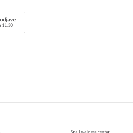
 odjave
a 11.30
a
Spa i wellness centar