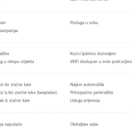
ran
Posluga u sobu
šampanjac
alište
Kućni ljubimci dozvoljeni
ng u sklopu objekta
WiFi dostupan u svim područjim
voz do zračne luke
Najam automobila
oz iz/do zračne luke (besplatan)
Pristupačno parkiralište
ak iz zračne luke
Usluga prijevoza
za nepušače
Obiteljske sobe