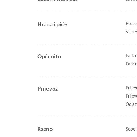
Resto
Hrana i piće
Vino/
Parkir
Općenito
Parki
Prije
Prijevoz
Prijev
Odlaz
Razno
Sobe 