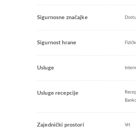
Sigurnosne značajke
Dostu
Sigurnost hrane
Fizič
Usluge
Inter
Recep
Usluge recepcije
Banko
Zajednički prostori
Vrt