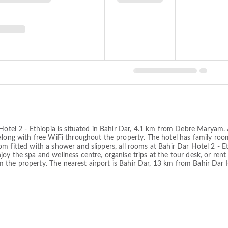
Hotel 2 - Ethiopia is situated in Bahir Dar, 4.1 km from Debre Maryam. A
along with free WiFi throughout the property. The hotel has family room
 fitted with a shower and slippers, all rooms at Bahir Dar Hotel 2 - Et
y the spa and wellness centre, organise trips at the tour desk, or rent
he property. The nearest airport is Bahir Dar, 13 km from Bahir Dar Ho