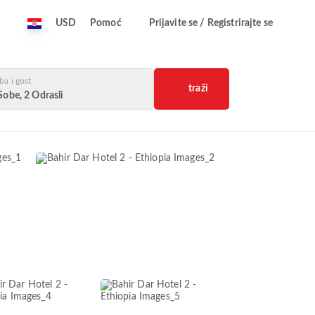
USD
Pomoć
Prijavite se / Registrirajte se
ba i gost
traži
Sobe, 2 Odrasli