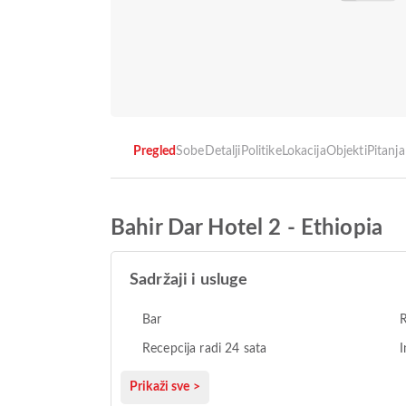
Pregled
Sobe
Detalji
Politike
Lokacija
Objekti
Pitanja
Bahir Dar Hotel 2 - Ethiopia
Sadržaji i usluge
Bar
Recepcija radi 24 sata
I
Prikaži sve >