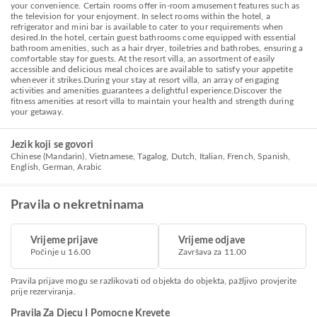
your convenience. Certain rooms offer in-room amusement features such as
the television for your enjoyment. In select rooms within the hotel, a
refrigerator and mini bar is available to cater to your requirements when
desired.In the hotel, certain guest bathrooms come equipped with essential
bathroom amenities, such as a hair dryer, toiletries and bathrobes, ensuring a
comfortable stay for guests. At the resort villa, an assortment of easily
accessible and delicious meal choices are available to satisfy your appetite
whenever it strikes.During your stay at resort villa, an array of engaging
activities and amenities guarantees a delightful experience.Discover the
fitness amenities at resort villa to maintain your health and strength during
your getaway.
Jezik koji se govori
Chinese (Mandarin), Vietnamese, Tagalog, Dutch, Italian, French, Spanish,
English, German, Arabic
Pravila o nekretninama
Vrijeme prijave
Vrijeme odjave
Počinje u 16.00
Završava za 11.00
Pravila prijave mogu se razlikovati od objekta do objekta, pažljivo provjerite
prije rezerviranja.
Pravila Za Djecu I Pomocne Krevete