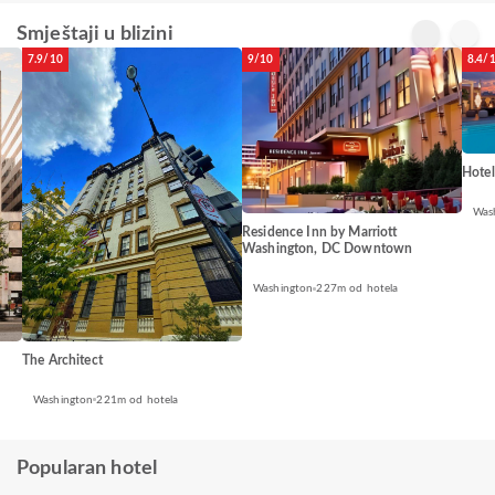
Smještaji u blizini
7.9/10
9/10
8.4/
Hote
Was
Residence Inn by Marriott
Washington, DC Downtown
Washington
227m od hotela
The Architect
Washington
221m od hotela
Popularan hotel