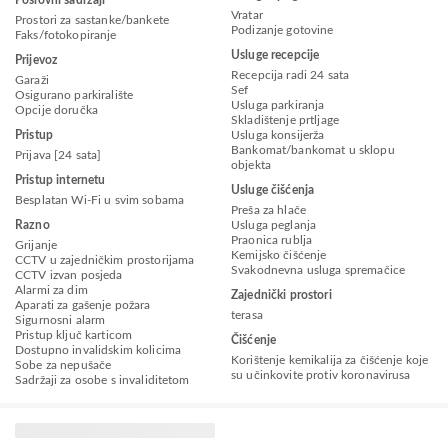
Poslovni sadržaji
Vratar
Prostori za sastanke/bankete
Podizanje gotovine
Faks/fotokopiranje
Usluge recepcije
Prijevoz
Recepcija radi 24 sata
Garaži
Sef
Osigurano parkiralište
Usluga parkiranja
Opcije doručka
Skladištenje prtljage
Pristup
Usluga konsijerža
Bankomat/bankomat u sklopu
Prijava [24 sata]
objekta
Pristup internetu
Usluge čišćenja
Besplatan Wi-Fi u svim sobama
Preša za hlače
Razno
Usluga peglanja
Praonica rublja
Grijanje
Kemijsko čišćenje
CCTV u zajedničkim prostorijama
Svakodnevna usluga spremačice
CCTV izvan posjeda
Alarmi za dim
Zajednički prostori
Aparati za gašenje požara
terasa
Sigurnosni alarm
Pristup ključ karticom
Čišćenje
Dostupno invalidskim kolicima
Korištenje kemikalija za čišćenje koje
Sobe za nepušače
su učinkovite protiv koronavirusa
Sadržaji za osobe s invaliditetom