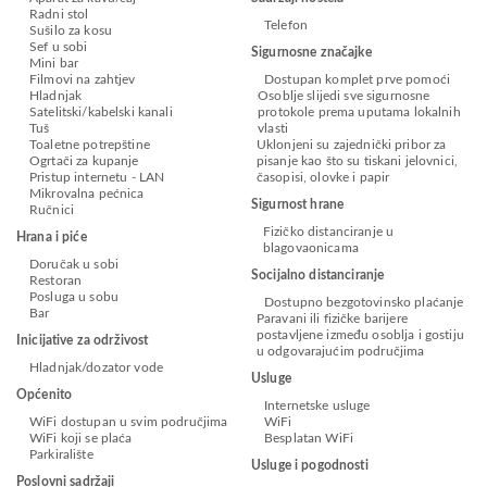
Radni stol
Telefon
Sušilo za kosu
Sef u sobi
Sigurnosne značajke
Mini bar
Filmovi na zahtjev
Dostupan komplet prve pomoći
Hladnjak
Osoblje slijedi sve sigurnosne
Satelitski/kabelski kanali
protokole prema uputama lokalnih
Tuš
vlasti
Toaletne potrepštine
Uklonjeni su zajednički pribor za
Ogrtači za kupanje
pisanje kao što su tiskani jelovnici,
Pristup internetu - LAN
časopisi, olovke i papir
Mikrovalna pećnica
Sigurnost hrane
Ručnici
Fizičko distanciranje u
Hrana i piće
blagovaonicama
Doručak u sobi
Socijalno distanciranje
Restoran
Posluga u sobu
Dostupno bezgotovinsko plaćanje
Bar
Paravani ili fizičke barijere
postavljene između osoblja i gostiju
Inicijative za održivost
u odgovarajućim područjima
Hladnjak/dozator vode
Usluge
Općenito
Internetske usluge
WiFi dostupan u svim područjima
WiFi
WiFi koji se plaća
Besplatan WiFi
Parkiralište
Usluge i pogodnosti
Poslovni sadržaji