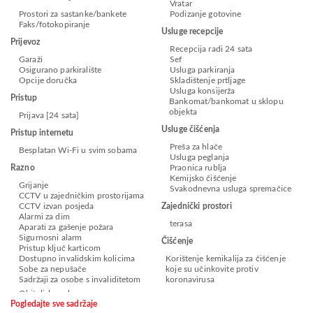
Vratar
Prostori za sastanke/bankete
Podizanje gotovine
Faks/fotokopiranje
Usluge recepcije
Prijevoz
Recepcija radi 24 sata
Garaži
Sef
Osigurano parkiralište
Usluga parkiranja
Opcije doručka
Skladištenje prtljage
Usluga konsijerža
Pristup
Bankomat/bankomat u sklopu
objekta
Prijava [24 sata]
Usluge čišćenja
Pristup internetu
Preša za hlače
Besplatan Wi-Fi u svim sobama
Usluga peglanja
Razno
Praonica rublja
Kemijsko čišćenje
Grijanje
Svakodnevna usluga spremačice
CCTV u zajedničkim prostorijama
CCTV izvan posjeda
Zajednički prostori
Alarmi za dim
terasa
Aparati za gašenje požara
Sigurnosni alarm
Čišćenje
Pristup ključ karticom
Dostupno invalidskim kolicima
Korištenje kemikalija za čišćenje
Sobe za nepušače
koje su učinkovite protiv
Sadržaji za osobe s invaliditetom
koronavirusa
Pogledajte sve sadržaje