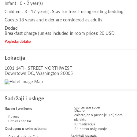
Infant : 0 - 2 year(s)
Children : 3 - 17 year(s). Stay for free if using existing bedding
Guests 18 years and older are considered as adults
Dodaci
Breakfast charge (unless included in room price): 20 USD
Pogledaj detalje
Lokacija
1001 14TH STREET NORTHWEST
Downtown DC, Washington 20005
Sadržaji i usluge
Obiteljske sobe
Bazen i wellness
Dizalo
Zabranjeno pušenje u cijelom
fitness
objektu
Fitness centar
Klimatizacija
Dostupno u svim sobama
24-satno osiguranje
Aparat za kavu/čaj
Sadržaji hostela