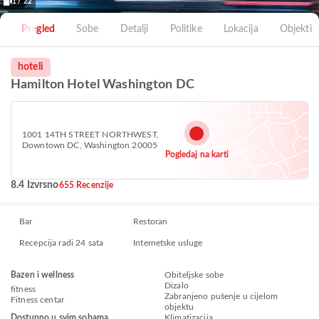
1 / 22
Pregled
Sobe
Detalji
Politike
Lokacija
Objekti
hoteli
Hamilton Hotel Washington DC
1001 14TH STREET NORTHWEST,
Downtown DC, Washington 20005
Pogledaj na karti
8.4 Izvrsno
655 Recenzije
Bar
Restoran
Recepcija radi 24 sata
Internetske usluge
Bazen i wellness
Obiteljske sobe
Dizalo
fitness
Zabranjeno pušenje u cijelom
Fitness centar
objektu
Dostupno u svim sobama
Klimatizacija