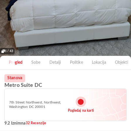
1 / 43
Pregled
Sobe
Detalji
Politike
Lokacija
Objekti
Stanova
Metro Suite DC
7th Street Northwest, Northwest,
Washington DC 20001
Pogledaj na karti
9.2 Iznimna
32 Recenzije