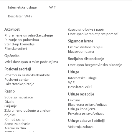
Internetske usluge
WiFi
Besplatan WiFi
Aktivnosti
časopisi, olovke i papir
Dostupan komplet prve pomoći
Privremene umjetničke galerije
Puzanje po pubovima
Sigurnost hrane
Stand-up komedija
Fizičko distanciranje u
Filmske večeri
blagovaonicama
Općenito
Socijalno distanciranje
WiFi dostupan u svim područjima
Dostupno bezgotovinsko plaćanje
Poslovni sadržaji
Usluge
Prostori za sastanke/bankete
Internetske usluge
Poslovni centar
WiFi
Faks/fotokopiranje
Besplatan WiFi
Razno
Usluge recepcije
Sobe za nepušače
Fakture
Dizalo
Ekspresna prijava/odjava
Grijanje
Usluga konsijerža
Zabranjeno pušenje u cijelom
Privatna prijava/odjava
objektu
Klimatizacija
Usluge zabave i obitelji
Samo za odrasle
Večernja zabava
Alarmi za dim