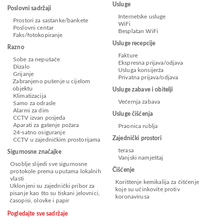
Usluge
Poslovni sadržaji
Internetske usluge
Prostori za sastanke/bankete
WiFi
Poslovni centar
Besplatan WiFi
Faks/fotokopiranje
Usluge recepcije
Razno
Fakture
Sobe za nepušače
Ekspresna prijava/odjava
Dizalo
Usluga konsijerža
Grijanje
Privatna prijava/odjava
Zabranjeno pušenje u cijelom
objektu
Usluge zabave i obitelji
Klimatizacija
Večernja zabava
Samo za odrasle
Alarmi za dim
Usluge čišćenja
CCTV izvan posjeda
Aparati za gašenje požara
Praonica rublja
24-satno osiguranje
Zajednički prostori
CCTV u zajedničkim prostorijama
terasa
Sigurnosne značajke
Vanjski namještaj
Osoblje slijedi sve sigurnosne
Čišćenje
protokole prema uputama lokalnih
vlasti
Korištenje kemikalija za čišćenje
Uklonjeni su zajednički pribor za
koje su učinkovite protiv
pisanje kao što su tiskani jelovnici,
koronavirusa
časopisi, olovke i papir
Pogledajte sve sadržaje