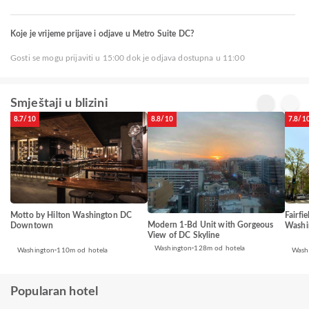
Koje je vrijeme prijave i odjave u Metro Suite DC?
Gosti se mogu prijaviti u 15:00 dok je odjava dostupna u 11:00
Smještaji u blizini
8.7/10
8.8/10
7.8/1
Motto by Hilton Washington DC
Fairfi
Modern 1-Bd Unit with Gorgeous
Downtown
Washi
View of DC Skyline
Washington
128m od hotela
Washington
110m od hotela
Wash
Popularan hotel