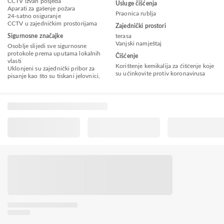
CCTV izvan posjeda
Usluge čišćenja
Aparati za gašenje požara
Praonica rublja
24-satno osiguranje
CCTV u zajedničkim prostorijama
Zajednički prostori
Sigurnosne značajke
terasa
Vanjski namještaj
Osoblje slijedi sve sigurnosne
protokole prema uputama lokalnih
Čišćenje
vlasti
Korištenje kemikalija za čišćenje koje
Uklonjeni su zajednički pribor za
su učinkovite protiv koronavirusa
pisanje kao što su tiskani jelovnici,