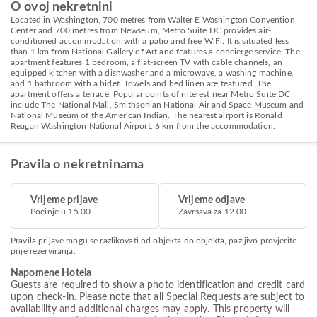
O ovoj nekretnini
Located in Washington, 700 metres from Walter E Washington Convention
Center and 700 metres from Newseum, Metro Suite DC provides air-
conditioned accommodation with a patio and free WiFi. It is situated less
than 1 km from National Gallery of Art and features a concierge service. The
apartment features 1 bedroom, a flat-screen TV with cable channels, an
equipped kitchen with a dishwasher and a microwave, a washing machine,
and 1 bathroom with a bidet. Towels and bed linen are featured. The
apartment offers a terrace. Popular points of interest near Metro Suite DC
include The National Mall, Smithsonian National Air and Space Museum and
National Museum of the American Indian. The nearest airport is Ronald
Reagan Washington National Airport, 6 km from the accommodation.
Pravila o nekretninama
Vrijeme prijave
Vrijeme odjave
Počinje u 15.00
Završava za 12.00
Pravila prijave mogu se razlikovati od objekta do objekta, pažljivo provjerite
prije rezerviranja.
Napomene Hotela
Guests are required to show a photo identification and credit card
upon check-in. Please note that all Special Requests are subject to
availability and additional charges may apply. This property will