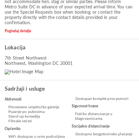
not accommodate hen, stag or similar parties. Please inform
Metro Suite DC in advance of your expected arrival time. You can
use the Special Requests box when booking, or contact the
property directly with the contact details provided in your
confirmation.
Pogledaj detalje
Lokacija
7th Street Northwest
Northwest, Washington DC 20001
Sadržaji i usluge
Dostupan komplet prve pomoći
Aktivnosti
Sigurnost hrane
Privremene umjetničke galerije
Puzanje po pubovima
Fizičko distanciranje u
Stand-up komedija
blagovaonicama
Filmske večeri
Socijalno distanciranje
Općenito
Dostupno bezgotovinsko plaćanje
WiFi dostupan u svim područjima